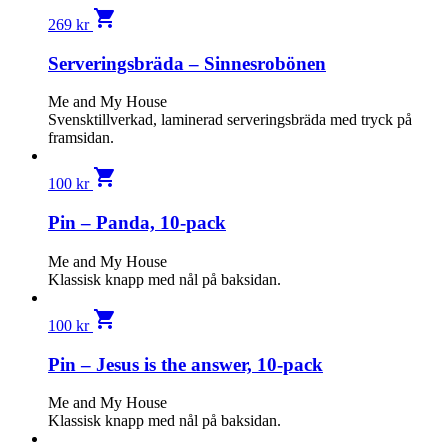
shopping_cart
269
kr
Serveringsbräda – Sinnesrobönen
Me and My House
Svensktillverkad, laminerad serveringsbräda med tryck på
framsidan.
shopping_cart
100
kr
Pin – Panda, 10-pack
Me and My House
Klassisk knapp med nål på baksidan.
shopping_cart
100
kr
Pin – Jesus is the answer, 10-pack
Me and My House
Klassisk knapp med nål på baksidan.