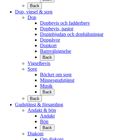
Back
Dop, vigsel & sorg
Dop
Dopbevis och fadderbrev
Dopbevis, pastor
Dopinbjudan och dophälsningar
Dopgåvor
Dopkort
Barnvälsignelse
Back
Vigselbevis
Sorg
Böcker om sorg
Minnesgudstjänst
Musik
Back
Back
Gudstjänst & församling
Andakt & bön
Andakt
Bön
Back
Diakoni
Om diakoni