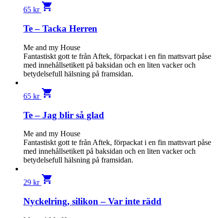
shopping_cart
65
kr
Te – Tacka Herren
Me and my House
Fantastiskt gott te från Aftek, förpackat i en fin mattsvart påse
med innehållsetikett på baksidan och en liten vacker och
betydelsefull hälsning på framsidan.
shopping_cart
65
kr
Te – Jag blir så glad
Me and my House
Fantastiskt gott te från Aftek, förpackat i en fin mattsvart påse
med innehållsetikett på baksidan och en liten vacker och
betydelsefull hälsning på framsidan.
shopping_cart
29
kr
Nyckelring, silikon – Var inte rädd