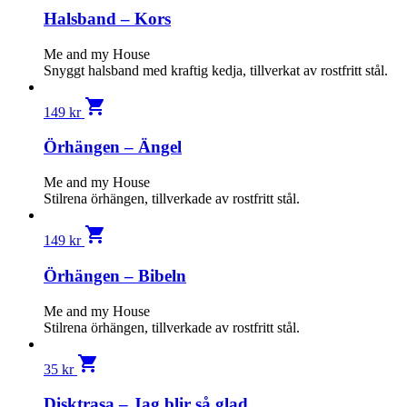
Halsband – Kors
Me and my House
Snyggt halsband med kraftig kedja, tillverkat av rostfritt stål.
shopping_cart
149
kr
Örhängen – Ängel
Me and my House
Stilrena örhängen, tillverkade av rostfritt stål.
shopping_cart
149
kr
Örhängen – Bibeln
Me and my House
Stilrena örhängen, tillverkade av rostfritt stål.
shopping_cart
35
kr
Disktrasa – Jag blir så glad