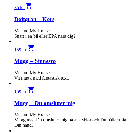
shopping_cart
35
kr
Doftgran – Kors
Me and My House
Snart i en bil eller EPA nära dig?
shopping_cart
159
kr
Mugg – Sinnesro
Me and My House
Vit mugg med fantastisk text.
shopping_cart
159
kr
Mugg – Du omsluter mig
Me and My House
Mugg med Du omsluter mig på alla sidor och Du håller mig i
Din hand.