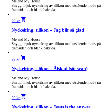
Me and My House
Snygg, mjuk nyckelring av silikon med utstående motiv på
framsidan och blank baksida.
shopping_cart
29
kr
Nyckelring, silikon – Jag blir så glad
Me and My House
Snygg, mjuk nyckelring av silikon med utstående motiv på
framsidan och blank baksida.
shopping_cart
29
kr
Nyckelring, silikon – Älskad (söt svan)
Me and My House
Snygg, mjuk nyckelring av silikon med utstående motiv på
framsidan och blank baksida.
shopping_cart
29
kr
Nyckelring, silikon – Jesus is the answer