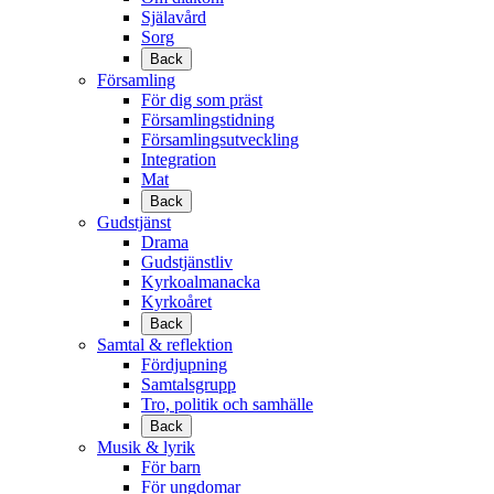
Själavård
Sorg
Back
Församling
För dig som präst
Församlingstidning
Församlingsutveckling
Integration
Mat
Back
Gudstjänst
Drama
Gudstjänstliv
Kyrkoalmanacka
Kyrkoåret
Back
Samtal & reflektion
Fördjupning
Samtalsgrupp
Tro, politik och samhälle
Back
Musik & lyrik
För barn
För ungdomar