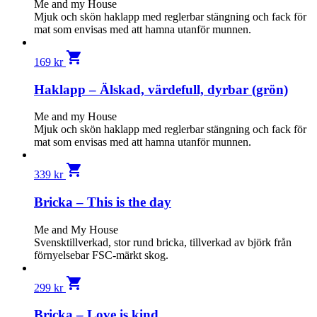
Me and my House
Mjuk och skön haklapp med reglerbar stängning och fack för
mat som envisas med att hamna utanför munnen.
shopping_cart
169
kr
Haklapp – Älskad, värdefull, dyrbar (grön)
Me and my House
Mjuk och skön haklapp med reglerbar stängning och fack för
mat som envisas med att hamna utanför munnen.
shopping_cart
339
kr
Bricka – This is the day
Me and My House
Svensktillverkad, stor rund bricka, tillverkad av björk från
förnyelsebar FSC-märkt skog.
shopping_cart
299
kr
Bricka – Love is kind