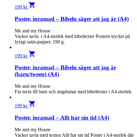
shopping_cart
199
kr
Poster, inramad – Bibeln säger att jag är (A4)
Me and my House
Vacker tavla i A4-storlek med bibeltexter Postern tryckts på
lyxigt satin-papper, 190 g.
shopping_cart
199
kr
Poster, inramad – Bibeln säger att jag är
(barn/tween) (A4)
Me and my House
Fin tavla till barn och ungdomar med bibeltexter i A4-storlek.
shopping_cart
199
kr
Poster, inramad – Allt har sin tid (A4)
Me and my House
Vacker tavla med texten Allt har sin tid Poster i A4-storlek där