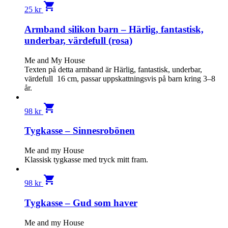
shopping_cart
25
kr
Armband silikon barn – Härlig, fantastisk,
underbar, värdefull (rosa)
Me and My House
Texten på detta armband är Härlig, fantastisk, underbar,
värdefull 16 cm, passar uppskattningsvis på barn kring 3–8
år.
shopping_cart
98
kr
Tygkasse – Sinnesrobönen
Me and my House
Klassisk tygkasse med tryck mitt fram.
shopping_cart
98
kr
Tygkasse – Gud som haver
Me and my House