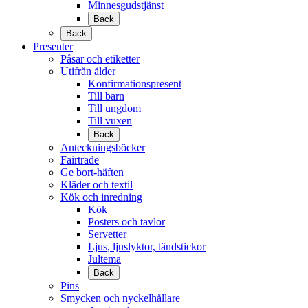
Minnesgudstjänst
Back
Back
Presenter
Påsar och etiketter
Utifrån ålder
Konfirmationspresent
Till barn
Till ungdom
Till vuxen
Back
Anteckningsböcker
Fairtrade
Ge bort-häften
Kläder och textil
Kök och inredning
Kök
Posters och tavlor
Servetter
Ljus, ljuslyktor, tändstickor
Jultema
Back
Pins
Smycken och nyckelhållare