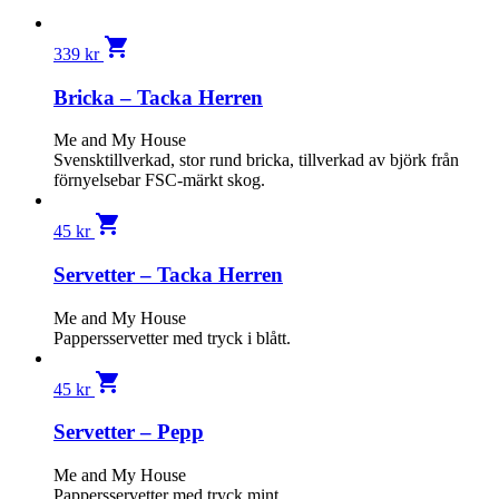
shopping_cart
339
kr
Bricka – Tacka Herren
Me and My House
Svensktillverkad, stor rund bricka, tillverkad av björk från
förnyelsebar FSC-märkt skog.
shopping_cart
45
kr
Servetter – Tacka Herren
Me and My House
Pappersservetter med tryck i blått.
shopping_cart
45
kr
Servetter – Pepp
Me and My House
Pappersservetter med tryck mint.