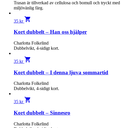
Trasan är tillverkad av cellulosa och bomull och tryckt med
miljövänlig färg.
shopping_cart
35
kr
Kort dubbelt – Han oss hjälper
Charlotta Folkelind
Dubbelvikt, 4-sidigt kort.
shopping_cart
35
kr
Kort dubbelt – I denna ljuva sommartid
Charlotta Folkelind
Dubbelvikt, 4-sidigt kort.
shopping_cart
35
kr
Kort dubbelt – Sinnesro
Charlotta Folkelind