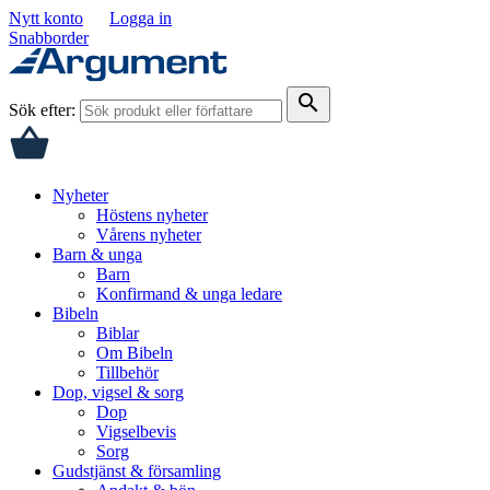
Nytt konto
Logga in
Snabborder
search
Sök efter:
Nyheter
Höstens nyheter
Vårens nyheter
Barn & unga
Barn
Konfirmand & unga ledare
Bibeln
Biblar
Om Bibeln
Tillbehör
Dop, vigsel & sorg
Dop
Vigselbevis
Sorg
Gudstjänst & församling