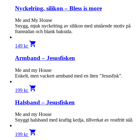
Nyckelring, silikon – Bless is more
Me and My House
Snygg, mjuk nyckelring av silikon med utstående motiv på
framsidan och blank baksida.
shopping_cart
149
kr
Armband – Jesusfisken
Me and my House
Enkelt, men vackert armband med en liten ”Jesusfisk”.
shopping_cart
199
kr
Halsband – Jesusfisken
Me and my House
Snyggt halsband med kraftig kedja, tillverkat av rostfritt stål.
shopping_cart
199
kr