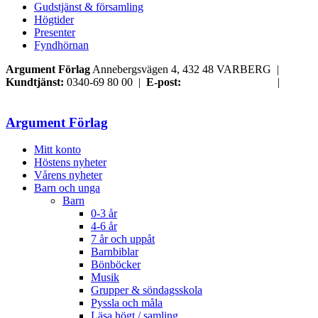
Gudstjänst & församling
Högtider
Presenter
Fyndhörnan
Argument Förlag
Annebergsvägen 4, 432 48 VARBERG |
Kundtjänst:
0340-69 80 00 |
E-post:
order@argument.se
|
Samtyckesval
Argument Förlag
Mitt konto
Höstens nyheter
Vårens nyheter
Barn och unga
Barn
0-3 år
4-6 år
7 år och uppåt
Barnbiblar
Bönböcker
Musik
Grupper & söndagsskola
Pyssla och måla
Läsa högt / samling