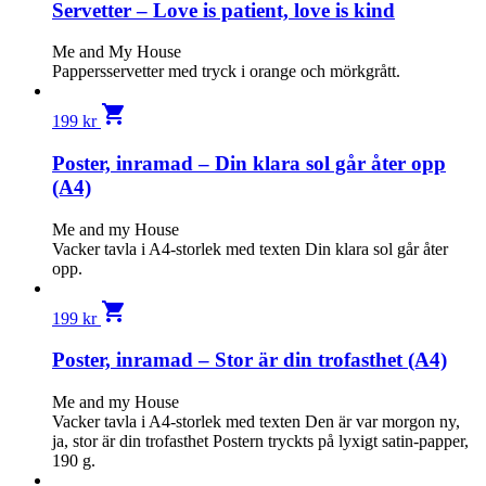
Servetter – Love is patient, love is kind
Me and My House
Pappersservetter med tryck i orange och mörkgrått.
shopping_cart
199
kr
Poster, inramad – Din klara sol går åter opp
(A4)
Me and my House
Vacker tavla i A4-storlek med texten Din klara sol går åter
opp.
shopping_cart
199
kr
Poster, inramad – Stor är din trofasthet (A4)
Me and my House
Vacker tavla i A4-storlek med texten Den är var morgon ny,
ja, stor är din trofasthet Postern tryckts på lyxigt satin-papper,
190 g.