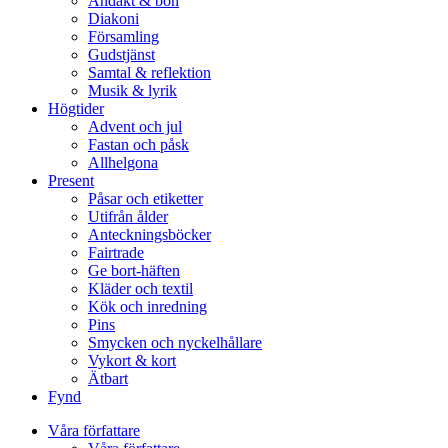
Andakt & bön
Diakoni
Församling
Gudstjänst
Samtal & reflektion
Musik & lyrik
Högtider
Advent och jul
Fastan och påsk
Allhelgona
Present
Påsar och etiketter
Utifrån ålder
Anteckningsböcker
Fairtrade
Ge bort-häften
Kläder och textil
Kök och inredning
Pins
Smycken och nyckelhållare
Vykort & kort
Ätbart
Fynd
Våra författare