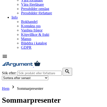
Våra författare
Våra föreläsare
Pressbilder omslag
Pressbilder författare
Info
Bokhandel
Kontakta oss
Vanliga frågor
Köpvillkor & frakt
Manus
Bläddra i katalog
GDPR
menu
search
Sök efter:
keyboard_arrow_right
Hem
Sommarpresenter
Sommarpresenter