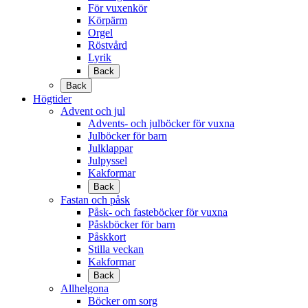
För vuxenkör
Körpärm
Orgel
Röstvård
Lyrik
Back
Back
Högtider
Advent och jul
Advents- och julböcker för vuxna
Julböcker för barn
Julklappar
Julpyssel
Kakformar
Back
Fastan och påsk
Påsk- och fasteböcker för vuxna
Påskböcker för barn
Påskkort
Stilla veckan
Kakformar
Back
Allhelgona
Böcker om sorg