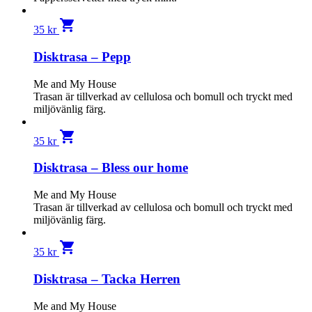
shopping_cart
35
kr
Disktrasa – Pepp
Me and My House
Trasan är tillverkad av cellulosa och bomull och tryckt med
miljövänlig färg.
shopping_cart
35
kr
Disktrasa – Bless our home
Me and My House
Trasan är tillverkad av cellulosa och bomull och tryckt med
miljövänlig färg.
shopping_cart
35
kr
Disktrasa – Tacka Herren
Me and My House