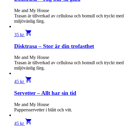
Me and My House
Trasan är tillverkad av cellulosa och bomull och tryckt med
miljövänlig färg.
shopping_cart
35
kr
Disktrasa – Stor är din trofasthet
Me and My House
Trasan är tillverkad av cellulosa och bomull och tryckt med
miljövänlig färg.
shopping_cart
45
kr
Servetter – Allt har sin tid
Me and My House
Pappersservetter i blått och vitt.
shopping_cart
45
kr