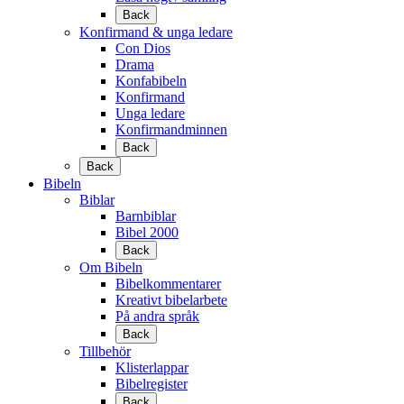
Back
Konfirmand & unga ledare
Con Dios
Drama
Konfabibeln
Konfirmand
Unga ledare
Konfirmandminnen
Back
Back
Bibeln
Biblar
Barnbiblar
Bibel 2000
Back
Om Bibeln
Bibelkommentarer
Kreativt bibelarbete
På andra språk
Back
Tillbehör
Klisterlappar
Bibelregister
Back