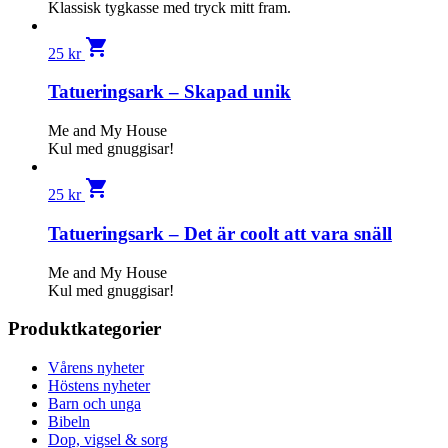
Klassisk tygkasse med tryck mitt fram.
shopping_cart
25
kr
Tatueringsark – Skapad unik
Me and My House
Kul med gnuggisar!
shopping_cart
25
kr
Tatueringsark – Det är coolt att vara snäll
Me and My House
Kul med gnuggisar!
Produktkategorier
Vårens nyheter
Höstens nyheter
Barn och unga
Bibeln
Dop, vigsel & sorg