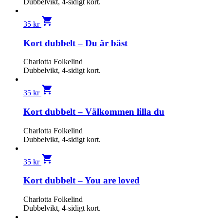
Dubbelvikt, 4-sidigt kort.
shopping_cart
35
kr
Kort dubbelt – Du är bäst
Charlotta Folkelind
Dubbelvikt, 4-sidigt kort.
shopping_cart
35
kr
Kort dubbelt – Välkommen lilla du
Charlotta Folkelind
Dubbelvikt, 4-sidigt kort.
shopping_cart
35
kr
Kort dubbelt – You are loved
Charlotta Folkelind
Dubbelvikt, 4-sidigt kort.