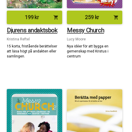
199
kr
259
kr
shopping_cart
shopping_cart
Djurens andaktsbok
Messy Church
Kristina Reftel
Lucy Moore
15 korta, fristående berättelser
Nya idéer för att bygga en
att läsa högt på andakten eller
gemenskap med Kristus i
samlingen.
centrum