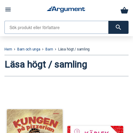
menu
search
Hem
Barn och unga
Barn
Läsa högt / samling
keyboard_arrow_right
keyboard_arrow_right
keyboard_arrow_right
Läsa högt / samling