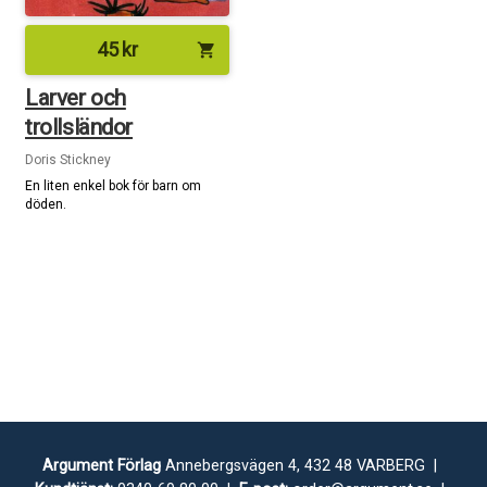
45
kr
shopping_cart
Larver och
trollsländor
Doris Stickney
En liten enkel bok för barn om
döden.
Argument Förlag
Annebergsvägen 4, 432 48 VARBERG |