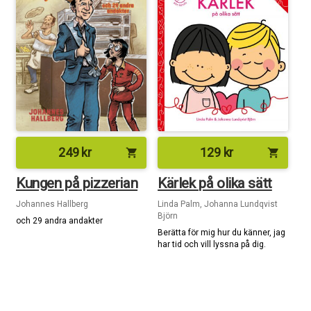
249
kr
129
kr
shopping_cart
shopping_cart
Kungen på pizzerian
Kärlek på olika sätt
Johannes Hallberg
Linda Palm, Johanna Lundqvist
Björn
och 29 andra andakter
Berätta för mig hur du känner, jag
har tid och vill lyssna på dig.