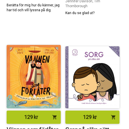
Jennifer Davison, Tim
Berätta för mig hur du känner, jag
Thornborough
har tid och vill lyssna på dig.
Kan du se glad ut?
129
kr
129
kr
shopping_cart
shopping_cart