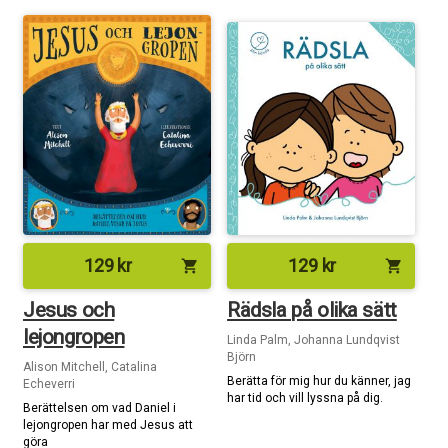
129
kr
129
kr
shopping_cart
shopping_cart
Jesus och
Rädsla på olika sätt
lejongropen
Linda Palm, Johanna Lundqvist
Björn
Alison Mitchell, Catalina
Berätta för mig hur du känner, jag
Echeverri
har tid och vill lyssna på dig.
Berättelsen om vad Daniel i
lejongropen har med Jesus att
göra