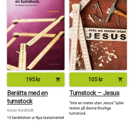
195
kr
105
kr
shopping_cart
shopping_cart
Berätta med en
Tumstock – Jesus
tumstock
”Inte en meter utan Jesus” lyder
texten på denna finurliga
Göran Nordfeldt
tumstock.
10 berättelser ur Nya testamentet