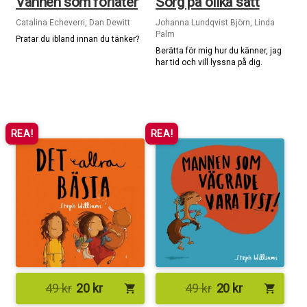
Vännen som förlåter
Sorg på olika sätt
Catalina Echeverri, Dan Dewitt
Johanna Lundqvist Björn, Linda
Palm
Pratar du ibland innan du tänker?
Berätta för mig hur du känner, jag
har tid och vill lyssna på dig.
REA!
REA!
49
kr
20
kr
49
kr
20
kr
shopping_cart
shopping_cart