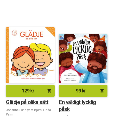
129
kr
99
kr
shopping_cart
shopping_cart
Glädje på olika sätt
En väldigt lycklig
påsk
Johanna Lundqvist Björn, Linda
Palm