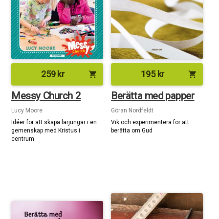
259
kr
195
kr
shopping_cart
shopping_cart
Messy Church 2
Berätta med papper
Lucy Moore
Göran Nordfeldt
Idéer för att skapa lärjungar i en
Vik och experimentera för att
gemenskap med Kristus i
berätta om Gud
centrum