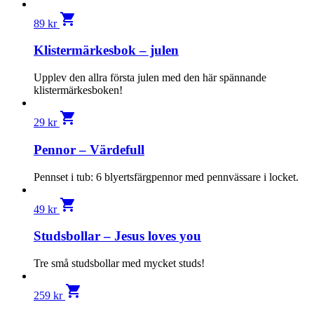
shopping_cart
89
kr
Klistermärkesbok – julen
Upplev den allra första julen med den här spännande
klistermärkesboken!
shopping_cart
29
kr
Pennor – Värdefull
Pennset i tub: 6 blyertsfärgpennor med pennvässare i locket.
shopping_cart
49
kr
Studsbollar – Jesus loves you
Tre små studsbollar med mycket studs!
shopping_cart
259
kr