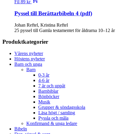
Fil
89
kr
Pyssel till Berättarbibeln 4 (pdf)
Johan Reftel, Kristina Reftel
25 pyssel till Gamla testamentet för åldrarna 10–12 år
Produktkategorier
Vårens nyheter
Höstens nyheter
Barn och unga
Barn
0-3 år
4-6 år
7 år och uppåt
Barnbiblar
Bönböcker
Musik
Grupper & söndagsskola
Läsa högt / samling
Pyssla och måla
Konfirmand & unga ledare
Bibeln