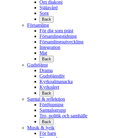
Om diakoni
Själavård
Sorg
Back
Församling
För dig som präst
Församlingstidning
Församlingsutveckling
Integration
Mat
Back
Gudstjänst
Drama
Gudstjänstliv
Kyrkoalmanacka
Kyrkoåret
Back
Samtal & reflektion
Fördjupning
Samtalsgrupp
Tro, politik och samhälle
Back
Musik & lyrik
För barn