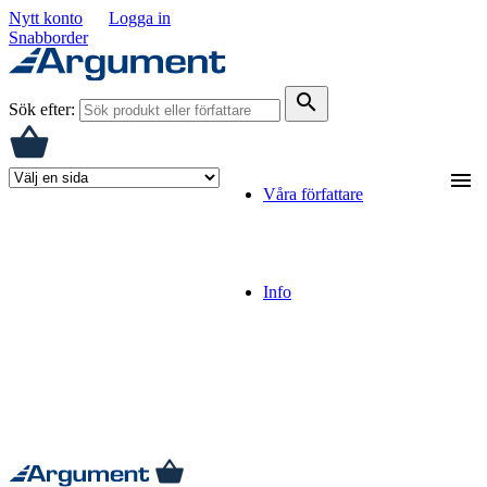
Nytt konto
Logga in
Snabborder
search
Sök efter:
menu
Våra författare
Info