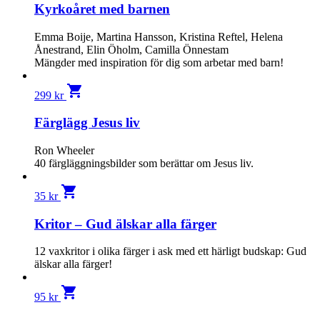
Kyrkoåret med barnen
Emma Boije, Martina Hansson, Kristina Reftel, Helena
Ånestrand, Elin Öholm, Camilla Önnestam
Mängder med inspiration för dig som arbetar med barn!
shopping_cart
299
kr
Färglägg Jesus liv
Ron Wheeler
40 färgläggningsbilder som berättar om Jesus liv.
shopping_cart
35
kr
Kritor – Gud älskar alla färger
12 vaxkritor i olika färger i ask med ett härligt budskap: Gud
älskar alla färger!
shopping_cart
95
kr