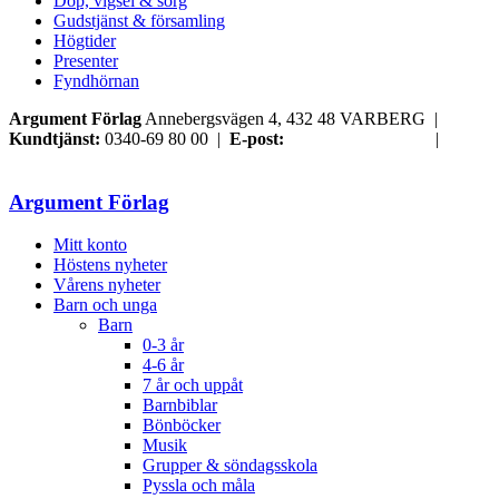
Dop, vigsel & sorg
Gudstjänst & församling
Högtider
Presenter
Fyndhörnan
Argument Förlag
Annebergsvägen 4, 432 48 VARBERG |
Kundtjänst:
0340-69 80 00 |
E-post:
order@argument.se
|
Samtyckesval
Argument Förlag
Mitt konto
Höstens nyheter
Vårens nyheter
Barn och unga
Barn
0-3 år
4-6 år
7 år och uppåt
Barnbiblar
Bönböcker
Musik
Grupper & söndagsskola
Pyssla och måla