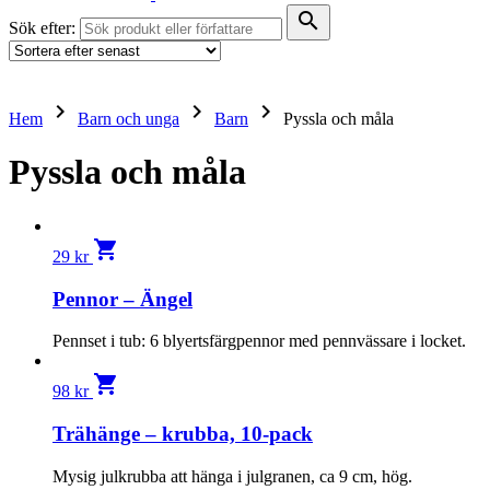
search
Sök efter:
keyboard_arrow_right
keyboard_arrow_right
keyboard_arrow_right
Hem
Barn och unga
Barn
Pyssla och måla
Pyssla och måla
shopping_cart
29
kr
Pennor – Ängel
Pennset i tub: 6 blyertsfärgpennor med pennvässare i locket.
shopping_cart
98
kr
Trähänge – krubba, 10-pack
Mysig julkrubba att hänga i julgranen, ca 9 cm, hög.