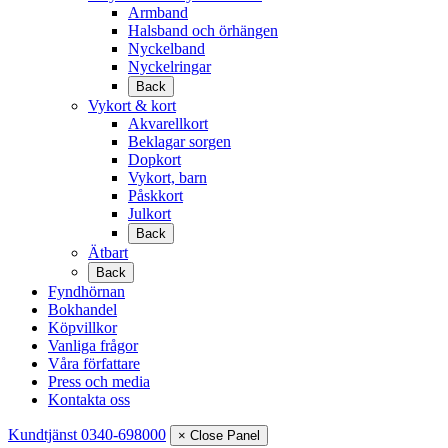
Armband
Halsband och örhängen
Nyckelband
Nyckelringar
Back
Vykort & kort
Akvarellkort
Beklagar sorgen
Dopkort
Vykort, barn
Påskkort
Julkort
Back
Ätbart
Back
Fyndhörnan
Bokhandel
Köpvillkor
Vanliga frågor
Våra författare
Press och media
Kontakta oss
Kundtjänst 0340-698000
× Close Panel