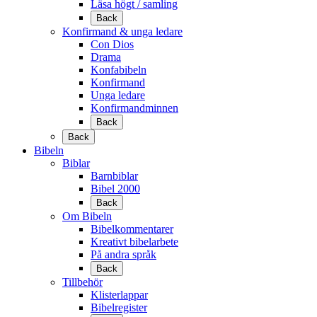
Läsa högt / samling
Back
Konfirmand & unga ledare
Con Dios
Drama
Konfabibeln
Konfirmand
Unga ledare
Konfirmandminnen
Back
Back
Bibeln
Biblar
Barnbiblar
Bibel 2000
Back
Om Bibeln
Bibelkommentarer
Kreativt bibelarbete
På andra språk
Back
Tillbehör
Klisterlappar
Bibelregister