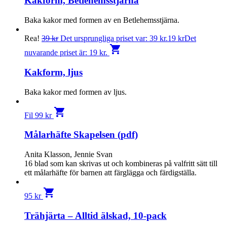
Kakform, Betlehemsstjärna
Baka kakor med formen av en Betlehemsstjärna.
Rea!
39
kr
Det ursprungliga priset var: 39 kr.
19
kr
Det
shopping_cart
nuvarande priset är: 19 kr.
Kakform, ljus
Baka kakor med formen av ljus.
shopping_cart
Fil
99
kr
Målarhäfte Skapelsen (pdf)
Anita Klasson, Jennie Svan
16 blad som kan skrivas ut och kombineras på valfritt sätt till
ett målarhäfte för barnen att färglägga och färdigställa.
shopping_cart
95
kr
Trähjärta – Alltid älskad, 10-pack