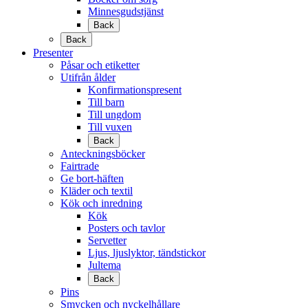
Minnesgudstjänst
Back
Back
Presenter
Påsar och etiketter
Utifrån ålder
Konfirmationspresent
Till barn
Till ungdom
Till vuxen
Back
Anteckningsböcker
Fairtrade
Ge bort-häften
Kläder och textil
Kök och inredning
Kök
Posters och tavlor
Servetter
Ljus, ljuslyktor, tändstickor
Jultema
Back
Pins
Smycken och nyckelhållare