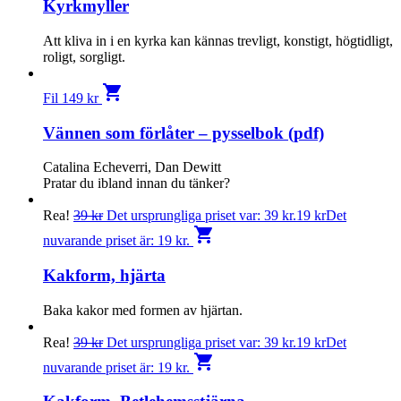
Kyrkmyller
Att kliva in i en kyrka kan kännas trevligt, konstigt, högtidligt,
roligt, sorgligt.
shopping_cart
Fil
149
kr
Vännen som förlåter – pysselbok (pdf)
Catalina Echeverri, Dan Dewitt
Pratar du ibland innan du tänker?
Rea!
39
kr
Det ursprungliga priset var: 39 kr.
19
kr
Det
shopping_cart
nuvarande priset är: 19 kr.
Kakform, hjärta
Baka kakor med formen av hjärtan.
Rea!
39
kr
Det ursprungliga priset var: 39 kr.
19
kr
Det
shopping_cart
nuvarande priset är: 19 kr.