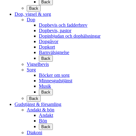
Back
Back
Dop, vigsel & sorg
Dop
Dopbevis och fadderbrev
Dopbevis, pastor
Dopinbjudan och dophälsningar
Dopgåvor
Dopkort
Barnvälsignelse
Back
Vigselbevis
Sorg
Böcker om sorg
Minnesgudstjänst
Musik
Back
Back
Gudstjänst & församling
Andakt & bön
Andakt
Bön
Back
Diakoni