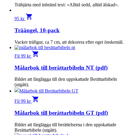
Trähjärta med inbränd text: »Alltid sedd, alltid älskad«.
shopping_cart
95
kr
Träängel, 10-pack
Vacker träfigur, ca 7 cm, att dekorera efter eget önskemål.
shopping_cart
Fil
99
kr
Målarbok till berättarbibeln NT (pdf)
Bilder att färglägga till den uppskattade Berättarbibeln
(utgått).
shopping_cart
Fil
99
kr
Målarbok till berättarbibeln GT (pdf)
Bilder att färglägga till berättelserna i den uppskattade
Berättarbibeln (utgått).