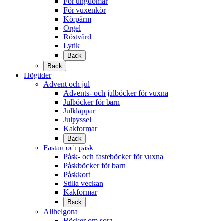
För ungdomar
För vuxenkör
Körpärm
Orgel
Röstvård
Lyrik
Back
Back
Högtider
Advent och jul
Advents- och julböcker för vuxna
Julböcker för barn
Julklappar
Julpyssel
Kakformar
Back
Fastan och påsk
Påsk- och fasteböcker för vuxna
Påskböcker för barn
Påskkort
Stilla veckan
Kakformar
Back
Allhelgona
Böcker om sorg