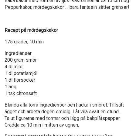
Baka kakor med formen av ljus. Kakformen är ca 15 cm hög.
Pepparkakor, mördegskakor … bara fantasin sätter gränser!
Recept på mördegskakor
175 grader, 10 min
Ingredienser
200 gram smör
4 dl mjöl
1 dl potatismjöl
1 dl florsocker
1 ägg
1 tsk citronsaft
Blanda alla torra ingredienser och hacka i smöret. Tillsätt
ägget och arbeta degen smidig. Låt vila svalt en stund.
Ta ut figurerna med formar och lägg på bakplåtspapper.
Grädda ca 10 min i mitten av ugnen.