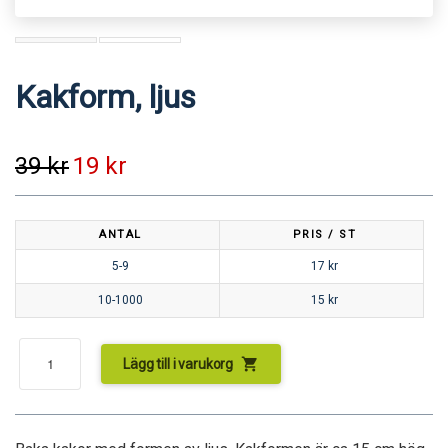
Kakform, ljus
39
kr
19
kr
ANTAL
PRIS / ST
5-9
17
kr
10-1000
15
kr
shopping_cart
Lägg till i varukorg