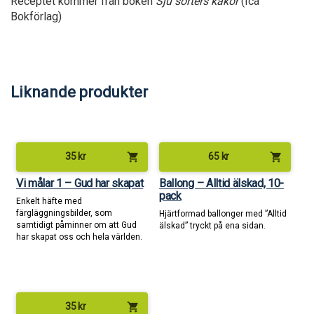
Receptet kommer från boken
Sju sorters kakor
(Ica
Bokförlag)
Liknande produkter
shopping_cart
shopping_cart
35
kr
65
kr
Vi målar 1 – Gud har skapat
Ballong – Alltid älskad, 10-
pack
Enkelt häfte med
färgläggningsbilder, som
Hjärtformad ballonger med ”Alltid
samtidigt påminner om att Gud
älskad” tryckt på ena sidan.
har skapat oss och hela världen.
shopping_cart
35
kr