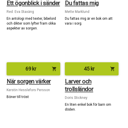
Ett ögonblick i sänder
Du fattas mig
Red: Eva Staxäng
Mette Marklund
En antologi med texter, bibelord
Du fattas mig är en bok om att
och dikter som lyfter fram olika
vara i sorg.
aspekter av sorgen.
69
kr
45
kr
shopping_cart
shopping_cart
När sorgen värker
Larver och
trollsländor
Kerstin Hesslefors Persson
Böner till tröst
Doris Stickney
En liten enkel bok för barn om
döden.