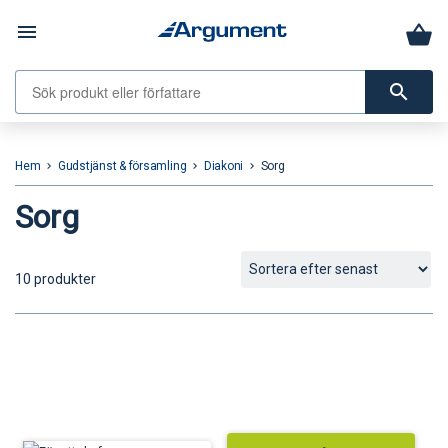
menu
search
Hem
Gudstjänst & församling
Diakoni
Sorg
keyboard_arrow_right
keyboard_arrow_right
keyboard_arrow_right
Sorg
10 produkter