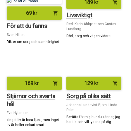
189
kr
shopping_cart
69
kr
shopping_cart
Livsviktigt
Red: Karin Ahlqvist och Gustav
För att du fanns
Lundborg
Sven Hillert
Död, sorg och vägen vidare
Dikter om sorg och samhörighet
169
kr
129
kr
shopping_cart
shopping_cart
Stjärnor och svarta
Sorg på olika sätt
hål
Johanna Lundqvist Björn, Linda
Palm
Eva Hylander
Berätta för mig hur du känner, jag
»Inget liv är bara ljust, men inget
har tid och vill lyssna på dig.
liv är heller enbart svart.