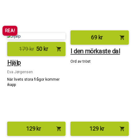
REA!
69
kr
shopping_cart
179
kr
50
kr
shopping_cart
I den mörkaste dal
Hjälp
Ord av tröst
Eva Jørgensen
När livets stora frågor kommer
ikapp
129
kr
129
kr
shopping_cart
shopping_cart