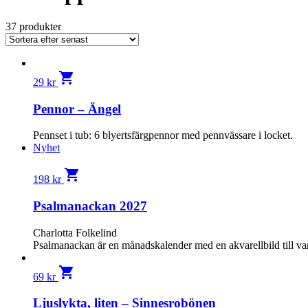
37 produkter
shopping_cart
29
kr
Pennor – Ängel
Pennset i tub: 6 blyertsfärgpennor med pennvässare i locket.
Nyhet
shopping_cart
198
kr
Psalmanackan 2027
Charlotta Folkelind
Psalmanackan är en månads­kalender med en akvarellbild till va
shopping_cart
69
kr
Ljuslykta, liten – Sinnesrobönen