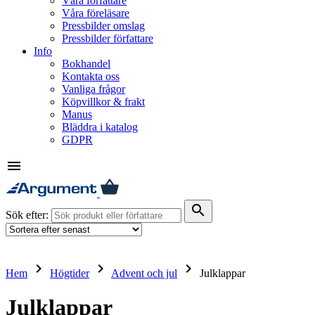
Våra författare
Våra föreläsare
Pressbilder omslag
Pressbilder författare
Info
Bokhandel
Kontakta oss
Vanliga frågor
Köpvillkor & frakt
Manus
Bläddra i katalog
GDPR
menu
search
Sök efter:
keyboard_arrow_right
keyboard_arrow_right
keyboard_arrow_right
Hem
Högtider
Advent och jul
Julklappar
Julklappar