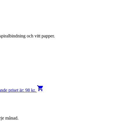
iralbindning och vitt papper.
shopping_cart
de priset är: 98 kr.
rje månad.