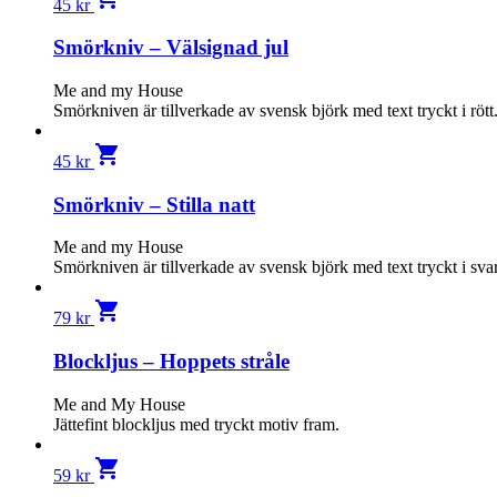
45
kr
Smörkniv – Välsignad jul
Me and my House
Smörkniven är tillverkade av svensk björk med text tryckt i rött
shopping_cart
45
kr
Smörkniv – Stilla natt
Me and my House
Smörkniven är tillverkade av svensk björk med text tryckt i svar
shopping_cart
79
kr
Blockljus – Hoppets stråle
Me and My House
Jättefint blockljus med tryckt motiv fram.
shopping_cart
59
kr