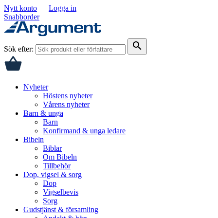
Nytt konto
Logga in
Snabborder
search
Sök efter:
Nyheter
Höstens nyheter
Vårens nyheter
Barn & unga
Barn
Konfirmand & unga ledare
Bibeln
Biblar
Om Bibeln
Tillbehör
Dop, vigsel & sorg
Dop
Vigselbevis
Sorg
Gudstjänst & församling