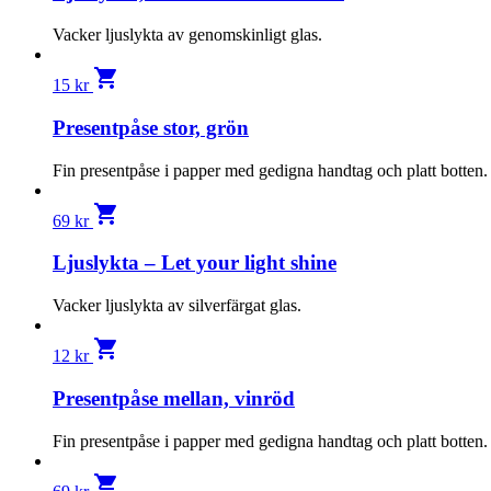
Vacker ljuslykta av genomskinligt glas.
shopping_cart
15
kr
Presentpåse stor, grön
Fin presentpåse i papper med gedigna handtag och platt botten.
shopping_cart
69
kr
Ljuslykta – Let your light shine
Vacker ljuslykta av silverfärgat glas.
shopping_cart
12
kr
Presentpåse mellan, vinröd
Fin presentpåse i papper med gedigna handtag och platt botten.
shopping_cart