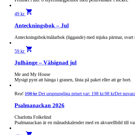
shopping_cart
49
kr
Anteckningsbok – Jul
Anteckningsbok/målarbok (liggande) med mjuka pärmar, svart sp
shopping_cart
59
kr
Julhänge – Välsignad jul
Me and My House
Mysigt pynt att hänga i granen, fästa på paket eller att ge bort.
Rea!
198
kr
Det ursprungliga priset var: 198 kr.
98
kr
Det nuvaran
Psalmanackan 2026
Charlotta Folkelind
Psalmanackan är en månads­kalender med en akvarellbild till va
shopping_cart