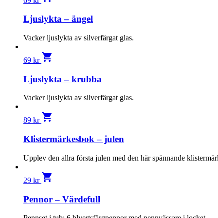
69
kr
Ljuslykta – ängel
Vacker ljuslykta av silverfärgat glas.
shopping_cart
69
kr
Ljuslykta – krubba
Vacker ljuslykta av silverfärgat glas.
shopping_cart
89
kr
Klistermärkesbok – julen
Upplev den allra första julen med den här spännande klistermä
shopping_cart
29
kr
Pennor – Värdefull
Pennset i tub: 6 blyertsfärgpennor med pennvässare i locket.