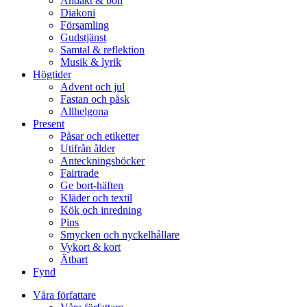
Andakt & bön
Diakoni
Församling
Gudstjänst
Samtal & reflektion
Musik & lyrik
Högtider
Advent och jul
Fastan och påsk
Allhelgona
Present
Påsar och etiketter
Utifrån ålder
Anteckningsböcker
Fairtrade
Ge bort-häften
Kläder och textil
Kök och inredning
Pins
Smycken och nyckelhållare
Vykort & kort
Ätbart
Fynd
Våra författare