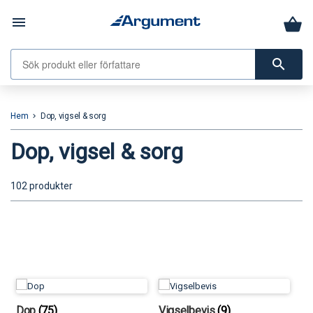
menu
search
Hem
Dop, vigsel & sorg
keyboard_arrow_right
Dop, vigsel & sorg
102 produkter
Dop
(75)
Vigselbevis
(9)