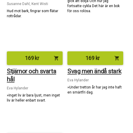
gick att dölja Och hur jag
Susanne Dahl, Kent Wisti
fortsatte cykla Det här är en bok
Hud mot bark, fingrar som flätar
för oss rolösa.
rottrådar.
169
kr
169
kr
shopping_cart
shopping_cart
Stjärnor och svarta
Svag men ändå stark
hål
Eva Hylander
»Under tretton år har jag inte haft
Eva Hylander
en smärtfri dag.
»Inget liv är bara ljust, men inget
liv är heller enbart svart.