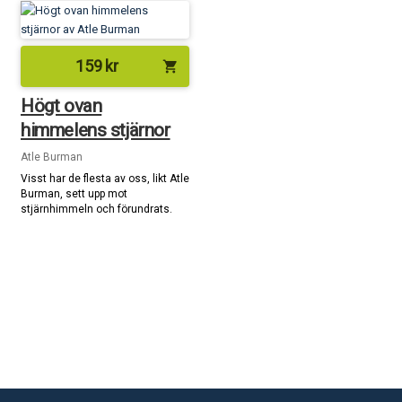
159
kr
shopping_cart
Högt ovan
himmelens stjärnor
Atle Burman
Visst har de flesta av oss, likt Atle
Burman, sett upp mot
stjärnhimmeln och förundrats.