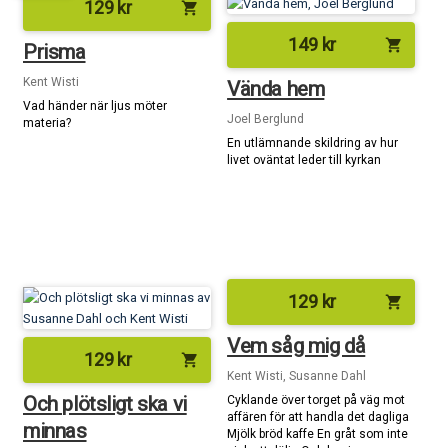
129
kr
shopping_cart
149
kr
shopping_cart
Prisma
Kent Wisti
Vända hem
Vad händer när ljus möter
Joel Berglund
materia?
En utlämnande skildring av hur
livet oväntat leder till kyrkan
129
kr
shopping_cart
Vem såg mig då
129
kr
shopping_cart
Kent Wisti, Susanne Dahl
Och plötsligt ska vi
Cyklande över torget på väg mot
affären för att handla det dagliga
minnas
Mjölk bröd kaffe En gråt som inte