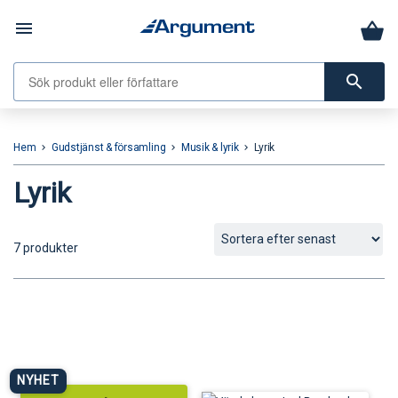
menu
search
Hem
Gudstjänst & församling
Musik & lyrik
Lyrik
keyboard_arrow_right
keyboard_arrow_right
keyboard_arrow_right
Lyrik
7 produkter
NYHET