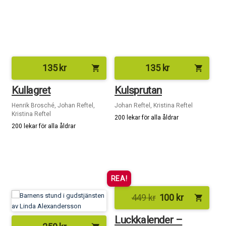
135
kr
135
kr
shopping_cart
shopping_cart
Kullagret
Kulsprutan
Henrik Brosché, Johan Reftel,
Johan Reftel, Kristina Reftel
Kristina Reftel
200 lekar för alla åldrar
200 lekar för alla åldrar
REA!
449
kr
100
kr
shopping_cart
Luckkalender –