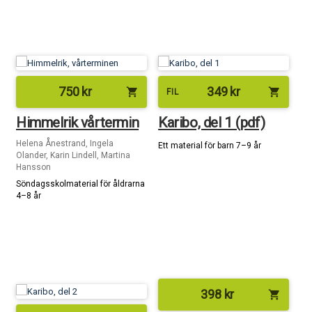
750
kr
349
kr
shopping_cart
shopping_cart
FIL
Himmelrik vårtermin
Karibo, del 1 (pdf)
Helena Ånestrand, Ingela
Ett material för barn 7–9 år
Olander, Karin Lindell, Martina
Hansson
Söndagsskolmaterial för åldrarna
4–8 år
398
kr
shopping_cart