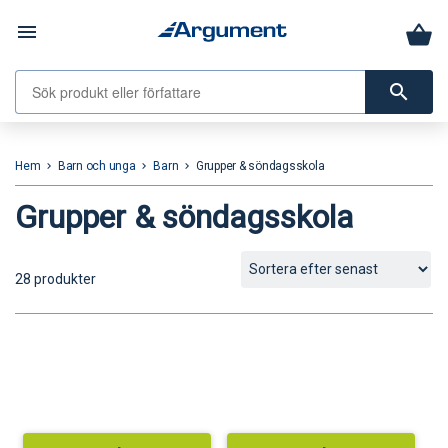
menu
search
Hem
Barn och unga
Barn
Grupper & söndagsskola
keyboard_arrow_right
keyboard_arrow_right
keyboard_arrow_right
Grupper & söndagsskola
28 produkter