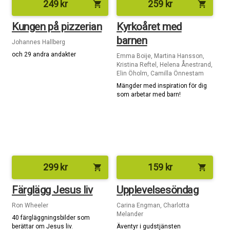
249
kr
259
kr
shopping_cart
shopping_cart
Kungen på pizzerian
Kyrkoåret med
barnen
Johannes Hallberg
och 29 andra andakter
Emma Boije, Martina Hansson,
Kristina Reftel, Helena Ånestrand,
Elin Öholm, Camilla Önnestam
Mängder med inspiration för dig
som arbetar med barn!
299
kr
159
kr
shopping_cart
shopping_cart
Färglägg Jesus liv
Upplevelsesöndag
Ron Wheeler
Carina Engman, Charlotta
Melander
40 färgläggningsbilder som
berättar om Jesus liv.
Äventyr i gudstjänsten