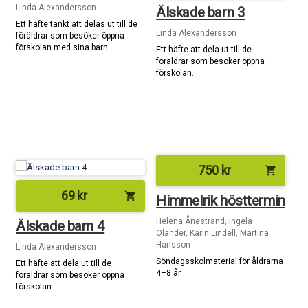
Linda Alexandersson
Älskade barn 3
Ett häfte tänkt att delas ut till de
Linda Alexandersson
föräldrar som besöker öppna
förskolan med sina barn.
Ett häfte att dela ut till de
föräldrar som besöker öppna
förskolan.
750
kr
shopping_cart
69
kr
shopping_cart
Himmelrik hösttermin
Helena Ånestrand, Ingela
Älskade barn 4
Olander, Karin Lindell, Martina
Hansson
Linda Alexandersson
Söndagsskolmaterial för åldrarna
Ett häfte att dela ut till de
4–8 år
föräldrar som besöker öppna
förskolan.