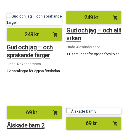
249
kr
shopping_cart
Gud och jag – och allt
249
kr
shopping_cart
vi kan
Gud och jag – och
Linda Alexandersson
sprakande färger
11 samlingar för öppna förskolan
Linda Alexandersson
12 samlingar för öppna förskolan
69
kr
shopping_cart
69
kr
shopping_cart
Älskade barn 2