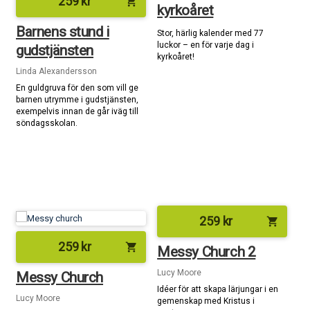
259
kr
shopping_cart
kyrkoåret
Barnens stund i
Stor, härlig kalender med 77
luckor – en för varje dag i
gudstjänsten
kyrkoåret!
Linda Alexandersson
En guldgruva för den som vill ge
barnen utrymme i gudstjänsten,
exempelvis innan de går iväg till
söndagsskolan.
259
kr
shopping_cart
259
kr
shopping_cart
Messy Church 2
Lucy Moore
Messy Church
Idéer för att skapa lärjungar i en
Lucy Moore
gemenskap med Kristus i