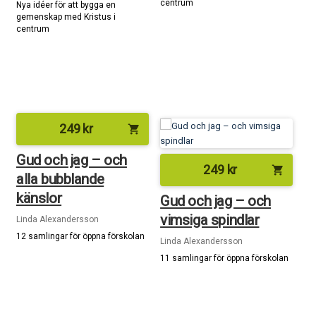
centrum
Nya idéer för att bygga en
gemenskap med Kristus i
centrum
249
kr
shopping_cart
Gud och jag – och
249
kr
shopping_cart
alla bubblande
känslor
Gud och jag – och
vimsiga spindlar
Linda Alexandersson
12 samlingar för öppna förskolan
Linda Alexandersson
11 samlingar för öppna förskolan