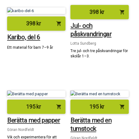
398
kr
shopping_cart
398
kr
shopping_cart
Jul- och
påskvandringar
Karibo, del 6
Lotta Sundberg
Ett material för barn 7–9 år
Tre jul- och tre påskvandringar för
skolår 1–3.
195
kr
195
kr
shopping_cart
shopping_cart
Berätta med papper
Berätta med en
tumstock
Göran Nordfeldt
Vik och experimentera för att
Göran Nordfeldt