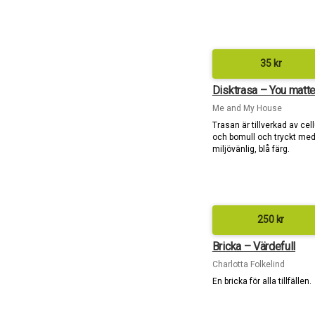
35
kr
Disktrasa – You matte
Me and My House
Trasan är tillverkad av cel
och bomull och tryckt me
miljövänlig, blå färg.
250
kr
Bricka – Värdefull
Charlotta Folkelind
En bricka för alla tillfällen.