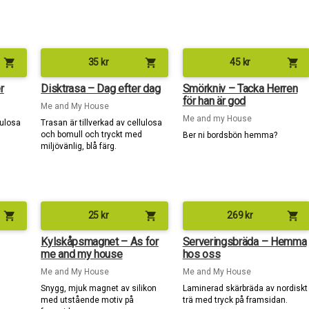
shopping_cart
shopping_cart
shopping_cart
35
kr
45
kr
r
Disktrasa – Dag efter dag
Smörkniv – Tacka Herren
för han är god
Me and My House
Me and my House
lulosa
Trasan är tillverkad av cellulosa
d
och bomull och tryckt med
Ber ni bordsbön hemma?
miljövänlig, blå färg.
shopping_cart
shopping_cart
shopping_cart
25
kr
269
kr
Kylskåpsmagnet – As for
Serveringsbräda – Hemma
me and my house
hos oss
Me and My House
Me and My House
Snygg, mjuk magnet av silikon
Laminerad skärbräda av nordiskt
med utstående motiv på
trä med tryck på framsidan.