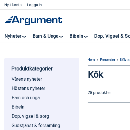
Nytt konto
Logga in
Nyheter
Barn & Unga
Bibeln
Dop, Vigsel & S
Hem
Presenter
Kök oc
keyboard_arrow_right
keyboard_arrow_right
Produktkategorier
Kök
Vårens nyheter
Höstens nyheter
28 produkter
Barn och unga
Bibeln
Dop, vigsel & sorg
Gudstjänst & församling