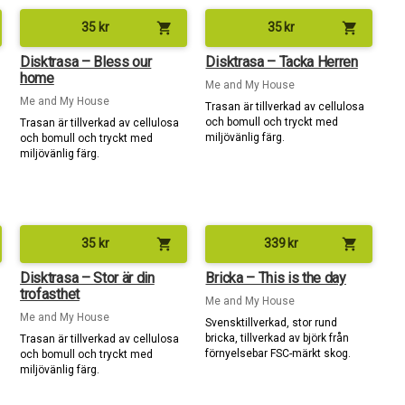
shopping_cart
shopping_cart
35
kr
35
kr
Disktrasa – Bless our
Disktrasa – Tacka Herren
home
Me and My House
Me and My House
Trasan är tillverkad av cellulosa
och bomull och tryckt med
Trasan är tillverkad av cellulosa
miljövänlig färg.
och bomull och tryckt med
miljövänlig färg.
shopping_cart
shopping_cart
35
kr
339
kr
Disktrasa – Stor är din
Bricka – This is the day
trofasthet
Me and My House
Me and My House
Svensktillverkad, stor rund
bricka, tillverkad av björk från
Trasan är tillverkad av cellulosa
förnyelsebar FSC-märkt skog.
och bomull och tryckt med
miljövänlig färg.