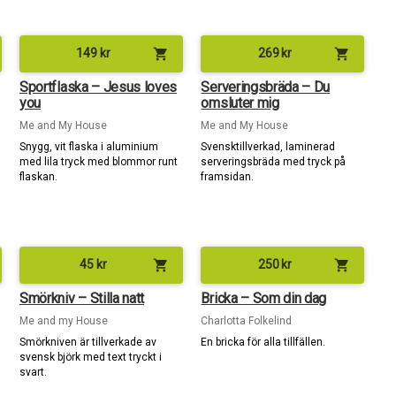
shopping_cart
shopping_cart
149
kr
269
kr
Sportflaska – Jesus loves
Serveringsbräda – Du
you
omsluter mig
Me and My House
Me and My House
Snygg, vit flaska i aluminium
Svensktillverkad, laminerad
med lila tryck med blommor runt
serveringsbräda med tryck på
flaskan.
framsidan.
shopping_cart
shopping_cart
45
kr
250
kr
Smörkniv – Stilla natt
Bricka – Som din dag
Me and my House
Charlotta Folkelind
Smörkniven är tillverkade av
En bricka för alla tillfällen.
svensk björk med text tryckt i
svart.