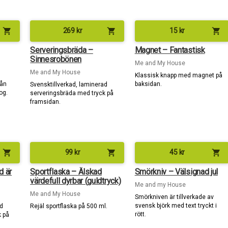
shopping_cart
shopping_cart
shopping_cart
269
kr
15
kr
Serveringsbräda –
Magnet – Fantastisk
Sinnesrobönen
Me and My House
Me and My House
Klassisk knapp med magnet på
rån
baksidan.
Svensktillverkad, laminerad
og.
serveringsbräda med tryck på
framsidan.
shopping_cart
shopping_cart
shopping_cart
99
kr
45
kr
d är
Sportflaska – Älskad
Smörkniv – Välsignad jul
värdefull dyrbar (guldtryck)
Me and my House
Me and My House
Smörkniven är tillverkade av
svensk björk med text tryckt i
ad
Rejäl sportflaska på 500 ml.
rött.
k på