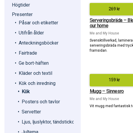
Högtider
269
kr
Presenter
Serveringsbräda – Bl
Påsar och etiketter
our home
Utifrån ålder
Me and My House
Svensktillverkad, laminer
Anteckningsböcker
serveringsbräda med tryc
framsidan.
Fairtrade
Ge bort-häften
Kläder och textil
159
kr
Kök och inredning
Mugg – Sinnesro
Kök
Me and My House
Posters och tavlor
Vit mugg med fantastisk t
Servetter
Ljus, ljuslyktor, tändstickor
Jultema