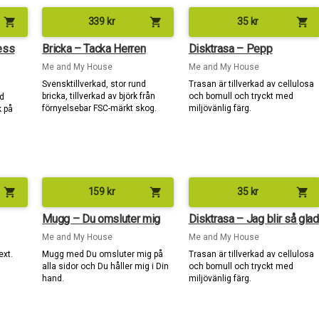
shopping_cart
shopping_cart
shopping_cart
339
kr
35
kr
ess
Bricka – Tacka Herren
Disktrasa – Pepp
Me and My House
Me and My House
Svensktillverkad, stor rund
Trasan är tillverkad av cellulosa
bricka, tillverkad av björk från
och bomull och tryckt med
ad
förnyelsebar FSC-märkt skog.
miljövänlig färg.
k på
shopping_cart
shopping_cart
shopping_cart
159
kr
35
kr
Mugg – Du omsluter mig
Disktrasa – Jag blir så glad
Me and My House
Me and My House
ext.
Mugg med Du omsluter mig på
Trasan är tillverkad av cellulosa
alla sidor och Du håller mig i Din
och bomull och tryckt med
hand.
miljövänlig färg.