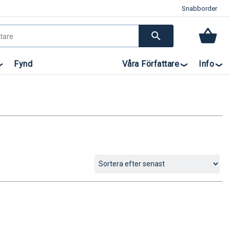
Snabborder
search
Fynd
Våra Författare
Info