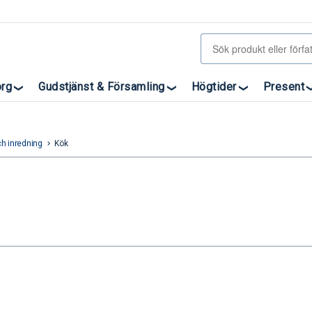
org
Gudstjänst & Församling
Högtider
Present
h inredning
Kök
keyboard_arrow_right