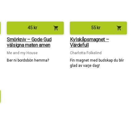
shopping_cart
shopping_cart
45
kr
55
kr
Smörkniv – Gode Gud
Kylskåpsmagnet –
välsigna maten amen
Värdefull
Me and my House
Charlotta Folkelind
Ber ni bordsbön hemma?
Fin magnet med budskap du blir
glad av varje dag!