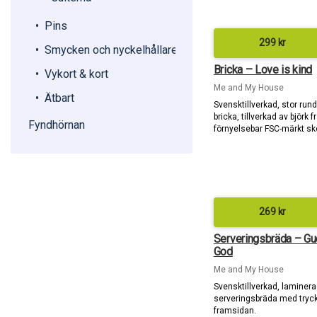
Pins
299
kr
Smycken och nyckelhållare
Bricka – Love is kind
Vykort & kort
Me and My House
Ätbart
Svensktillverkad, stor rund
bricka, tillverkad av björk f
Fyndhörnan
förnyelsebar FSC-märkt sk
269
kr
Serveringsbräda – Gu
God
Me and My House
Svensktillverkad, laminer
serveringsbräda med tryc
framsidan.