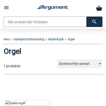
menu
search
Hem
Gudstjänst & församling
Musik & lyrik
Orgel
keyboard_arrow_right
keyboard_arrow_right
keyboard_arrow_right
Orgel
1 produkter