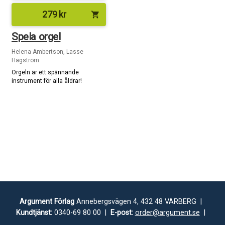
279
kr
shopping_cart
Spela orgel
Helena Ambertson, Lasse
Hagström
Orgeln är ett spännande
instrument för alla åldrar!
Argument Förlag
Annebergsvägen 4, 432 48 VARBERG |
Kundtjänst:
0340-69 80 00 |
E-post:
order@argument.se
|