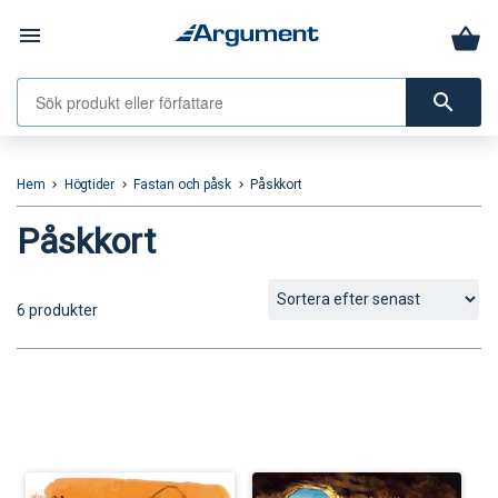
menu
search
Hem
Högtider
Fastan och påsk
Påskkort
keyboard_arrow_right
keyboard_arrow_right
keyboard_arrow_right
Påskkort
6 produkter