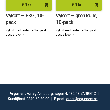
69
kr
69
kr
shopping_cart
shopping_cart
Vykort – EKG, 10-
Vykort – grön kulle,
pack
10-pack
Vykort med texten: »Glad påsk!
Vykort med texten: »Glad påsk!
Jesus lever!«
Jesus lever!«
Argument Förlag
Annebergsvägen 4, 432 48 VARBERG |
Kundtjänst:
0340-69 80 00 |
E-post:
order@argument.se
|