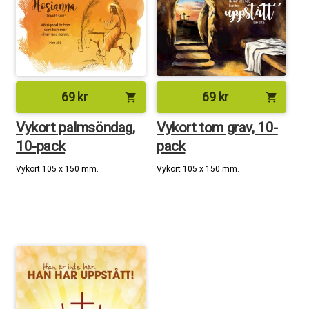
69
kr
69
kr
shopping_cart
shopping_cart
Vykort palmsöndag,
Vykort tom grav, 10-
10-pack
pack
Vykort 105 x 150 mm.
Vykort 105 x 150 mm.