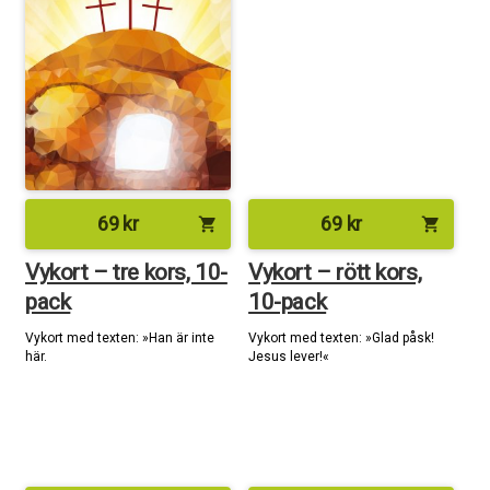
69
kr
69
kr
shopping_cart
shopping_cart
Vykort – tre kors, 10-
Vykort – rött kors,
pack
10-pack
Vykort med texten: »Han är inte
Vykort med texten: »Glad påsk!
här.
Jesus lever!«