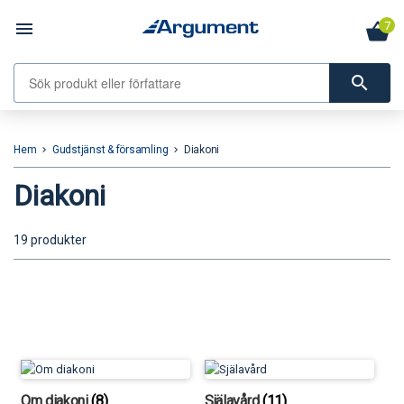
menu
7
search
Hem
Gudstjänst & församling
Diakoni
keyboard_arrow_right
keyboard_arrow_right
Diakoni
19 produkter
Om diakoni
(8)
Själavård
(11)