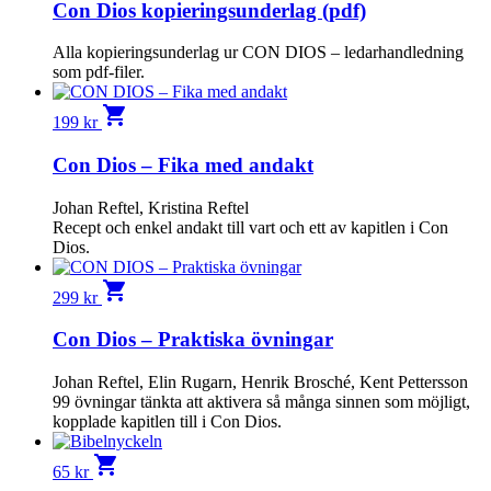
Con Dios kopieringsunderlag (pdf)
Alla kopierings­underlag ur CON DIOS – ledarhandledning
som pdf-filer.
shopping_cart
199
kr
Con Dios – Fika med andakt
Johan Reftel, Kristina Reftel
Recept och enkel andakt till vart och ett av kapitlen i Con
Dios.
shopping_cart
299
kr
Con Dios – Praktiska övningar
Johan Reftel, Elin Rugarn, Henrik Brosché, Kent Pettersson
99 övningar tänkta att aktivera så många sinnen som möjligt,
kopplade kapitlen till i Con Dios.
shopping_cart
65
kr