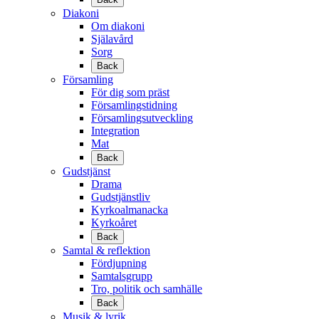
Diakoni
Om diakoni
Själavård
Sorg
Back
Församling
För dig som präst
Församlingstidning
Församlingsutveckling
Integration
Mat
Back
Gudstjänst
Drama
Gudstjänstliv
Kyrkoalmanacka
Kyrkoåret
Back
Samtal & reflektion
Fördjupning
Samtalsgrupp
Tro, politik och samhälle
Back
Musik & lyrik