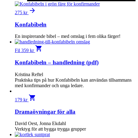
arrow_forward
275
kr
Konfabibeln
En inspirerande bibel – med omslag i fem olika färger!
shopping_cart
Fil
359
kr
Konfabibeln – handledning (pdf)
Kristina Reftel
Praktiska tips på hur Konfabibeln kan användas tillsammans
med konfirmander och unga ledare.
shopping_cart
179
kr
Dramaövningar för alla
David Oest, Jonna Ekdahl
Verktyg för att bygga trygga grupper