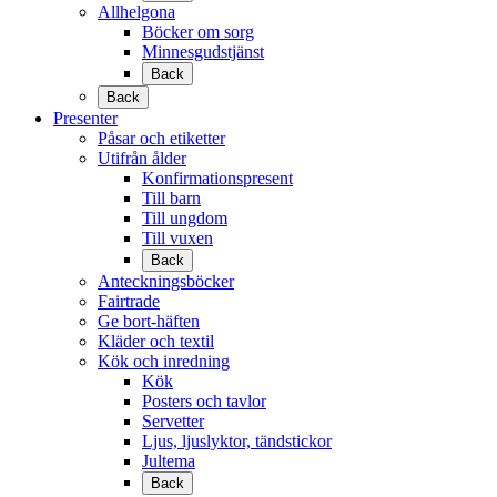
Allhelgona
Böcker om sorg
Minnesgudstjänst
Back
Back
Presenter
Påsar och etiketter
Utifrån ålder
Konfirmationspresent
Till barn
Till ungdom
Till vuxen
Back
Anteckningsböcker
Fairtrade
Ge bort-häften
Kläder och textil
Kök och inredning
Kök
Posters och tavlor
Servetter
Ljus, ljuslyktor, tändstickor
Jultema
Back