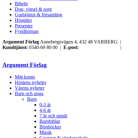
Bibeln
Dop, vigsel & sorg
Gudstjänst & församling
Högtider
Presenter
Fyndhörnan
Argument Förlag
Annebergsvägen 4, 432 48 VARBERG |
Kundtjänst:
0340-69 80 00 |
E-post:
order@argument.se
|
Samtyckesval
Argument Förlag
Mitt konto
Höstens nyheter
Vårens nyheter
Barn och unga
Barn
0-3 år
4-6 år
7 år och uppåt
Barnbiblar
Bönböcker
Musik
Grupper & söndagsskola