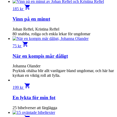
shopping_cart
185
kr
Vinn på en minut
Johan Reftel, Kristina Reftel
80 snabba, roliga och enkla lekar för ungdomar
shopping_cart
75
kr
När en kompis mår dåligt
Johanna Olander
Psykisk ohälsa blir allt vanligare bland ungdomar, och här har
kyrkan en viktig roll att fylla.
shopping_cart
199
kr
En lykta för min fot
25 bibelverser att färglägga