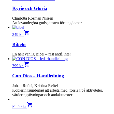
Kyrie och Gloria
Charlotta Rosman Nissen
Att levandegöra gudstjänsten för ungdomar
shopping_cart
249
kr
Bibeln
En helt vanlig Bibel – fast ändå inte!
shopping_cart
399
kr
Con Dios – Handledning
Johan Reftel, Kristina Reftel
Kopieringsunderlag att arbeta med, förslag på aktiviteter,
värderingsövningar och andaktstexter
shopping_cart
Fil
50
kr