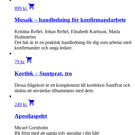
shopping_cart
899
kr
Mosaik – handledning för konfirmandarbete
Kristina Reftel, Johan Reftel, Elisabeth Karlsson, Maria
Holmström
Det här är är en praktisk handledning för dig som arbetar med
konfirmander och unga ledare.
shopping_cart
79
kr
Kortlek – Suntprat, tro
Dessa frågekort är ett komplement till kortleken SuntPrat och
tänkta att användas tillsammans med dem.
shopping_cart
249
kr
Apostlaspelet
Micael Grenholm
Bli först med att samla tolv apost­lar i din båt!