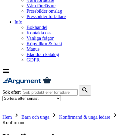
Våra författare
Våra föreläsare
Pressbilder omslag
Pressbilder författare
Info
Bokhandel
Kontakta oss
Vanliga frågor
Köpvillkor & frakt
Manus
Bläddra i katalog
GDPR
menu
search
Sök efter:
keyboard_arrow_right
keyboard_arrow_right
keyboard_arrow_right
Hem
Barn och unga
Konfirmand & unga ledare
Konfirmand