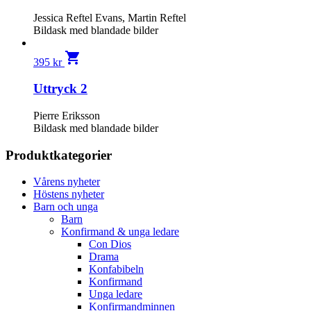
Jessica Reftel Evans, Martin Reftel
Bildask med blandade bilder
shopping_cart
395
kr
Uttryck 2
Pierre Eriksson
Bildask med blandade bilder
Produktkategorier
Vårens nyheter
Höstens nyheter
Barn och unga
Barn
Konfirmand & unga ledare
Con Dios
Drama
Konfabibeln
Konfirmand
Unga ledare
Konfirmandminnen