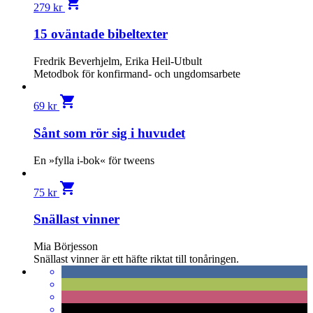
shopping_cart
279
kr
15 oväntade bibeltexter
Fredrik Beverhjelm, Erika Heil-Utbult
Metodbok för konfirmand- och ungdomsarbete
shopping_cart
69
kr
Sånt som rör sig i huvudet
En »fylla i-bok« för tweens
shopping_cart
75
kr
Snällast vinner
Mia Börjesson
Snällast vinner är ett häfte riktat till tonåringen.