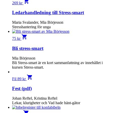
shopping_cart
269
kr
Ledarhandledning till Stress-smart
Maria Svalander, Mia Börjesson
Stresshantering för unga
shopping_cart
75
kr
Bli stress-smart
Mia Börjesson
Bli Stress-smart är en kort sammanfattning av innehållet i
kursen Stress-smart.
shopping_cart
Fil
89
kr
Fest (pdf)
Johan Reftel, Kristina Reftel
Lekar, klurigheter och Vad hade hänt-gåtor
shopping_cart