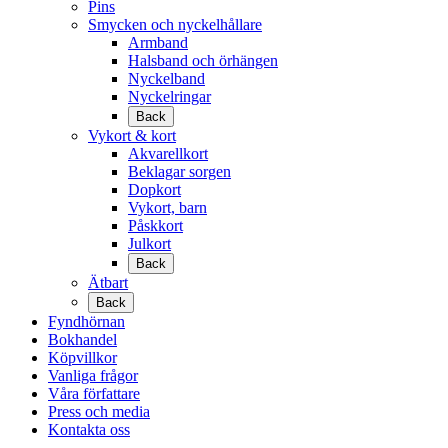
Pins
Smycken och nyckelhållare
Armband
Halsband och örhängen
Nyckelband
Nyckelringar
Back
Vykort & kort
Akvarellkort
Beklagar sorgen
Dopkort
Vykort, barn
Påskkort
Julkort
Back
Ätbart
Back
Fyndhörnan
Bokhandel
Köpvillkor
Vanliga frågor
Våra författare
Press och media
Kontakta oss