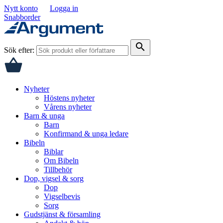
Nytt konto
Logga in
Snabborder
search
Sök efter:
Nyheter
Höstens nyheter
Vårens nyheter
Barn & unga
Barn
Konfirmand & unga ledare
Bibeln
Biblar
Om Bibeln
Tillbehör
Dop, vigsel & sorg
Dop
Vigselbevis
Sorg
Gudstjänst & församling