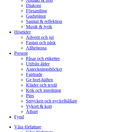
Andakt & bön
Diakoni
Församling
Gudstjänst
Samtal & reflektion
Musik & lyrik
Högtider
Advent och jul
Fastan och påsk
Allhelgona
Present
Påsar och etiketter
Utifrån ålder
Anteckningsböcker
Fairtrade
Ge bort-häften
Kläder och textil
Kök och inredning
Pins
Smycken och nyckelhållare
Vykort & kort
Ätbart
Fynd
Våra författare