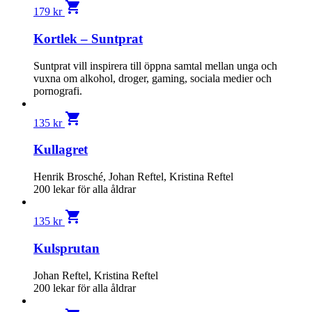
shopping_cart
179
kr
Kortlek – Suntprat
Suntprat vill inspirera till öppna samtal mellan unga och
vuxna om alkohol, droger, gaming, sociala medier och
pornografi.
shopping_cart
135
kr
Kullagret
Henrik Brosché, Johan Reftel, Kristina Reftel
200 lekar för alla åldrar
shopping_cart
135
kr
Kulsprutan
Johan Reftel, Kristina Reftel
200 lekar för alla åldrar