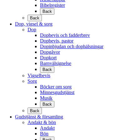
Bibelregister
Back
Back
Dop, vigsel & sorg
Dop
Dopbevis och fadderbrev
Dopbevis, pastor
Dopinbjudan och dophälsningar
Dopgåvor
Dopkort
Barnvälsignelse
Back
Vigselbevis
Sorg
Böcker om sorg
Minnesgudstjänst
Musik
Back
Back
Gudstjänst & församling
Andakt & bön
Andakt
Bön
Back