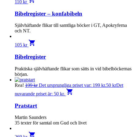
110
kr
Bibelregister – konfabibeln
Självhäftande flikar till samtliga böcker i GT, Apokryferna
och NT.
shopping_cart
105
kr
Bibelregister
Praktiska självhäftande flikar som sätts in vid bibelböckernas
början.
Rea!
199
kr
Det ursprungliga priset var: 199 kr.
50
kr
Det
shopping_cart
nuvarande priset är: 50 kr.
Pratstart
Martin Saunders
35 texter för samtal om Gud och livet
shopping_cart
269
kr