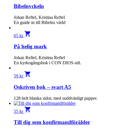
Bibelnyckeln
Johan Reftel, Kristina Reftel
En guide in till Bibelns värld
shopping_cart
65
kr
På helig mark
Johan Reftel, Kristina Reftel
En kyrkogångsbok i CON DIOS-stil.
shopping_cart
59
kr
Oskriven bok – svart A5
128 helt blanka sidor, med suddvänligt papper.
shopping_cart
55
kr
Till dig som konfirmandförälder