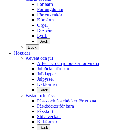
För barn
För ungdomar
För vuxenkör
Körpärm
Orgel
Röstvård
Lyrik
Back
Back
Högtider
Advent och jul
Advents- och julböcker för vuxna
Julböcker för barn
Julklappar
Julpyssel
Kakformar
Back
Fastan och påsk
Påsk- och fasteböcker för vuxna
Påskböcker för barn
Påskkort
Stilla veckan
Kakformar
Back