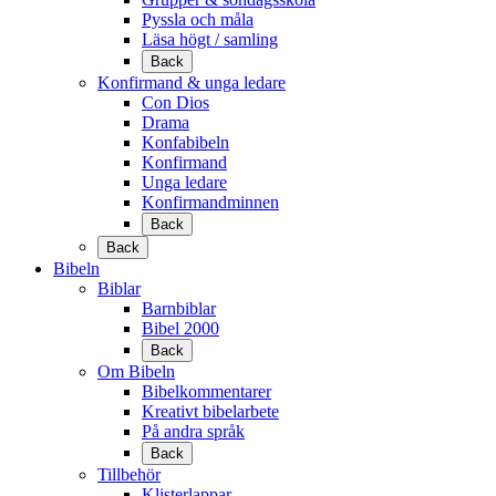
Pyssla och måla
Läsa högt / samling
Back
Konfirmand & unga ledare
Con Dios
Drama
Konfabibeln
Konfirmand
Unga ledare
Konfirmandminnen
Back
Back
Bibeln
Biblar
Barnbiblar
Bibel 2000
Back
Om Bibeln
Bibelkommentarer
Kreativt bibelarbete
På andra språk
Back
Tillbehör
Klisterlappar