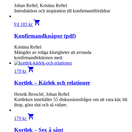
Johan Reftel, Kristina Reftel
Introduktion och inspiration till konfirmandföräldrar
shopping_cart
Fil
185
kr
Konfirmandknåpor (pdf)
Kristina Reftel
Mängder av roliga klurigheter att avrunda
konfirmandlektionen med.
shopping_cart
179
kr
Kortlek – Kärlek och relationer
Henrik Brosché, Johan Reftel
Kortleken innehåller 55 diskussionsfrågor om att vara kär, bli
ihop, göra slut och så vidare.
shopping_cart
179
kr
Kortlek – Sex å sånt