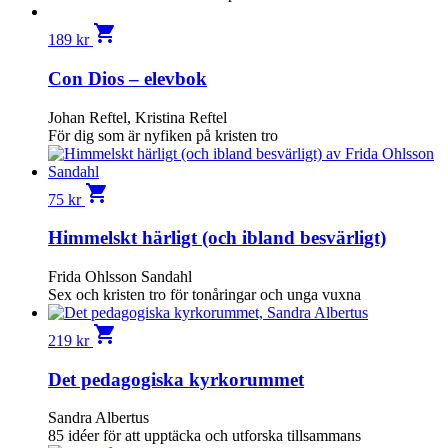
shopping_cart
189
kr
Con Dios – elevbok
Johan Reftel, Kristina Reftel
För dig som är nyfiken på kristen tro
shopping_cart
75
kr
Himmelskt härligt (och ibland besvärligt)
Frida Ohlsson Sandahl
Sex och kristen tro för tonåringar och unga vuxna
shopping_cart
219
kr
Det pedagogiska kyrkorummet
Sandra Albertus
85 idéer för att upptäcka och utforska tillsammans