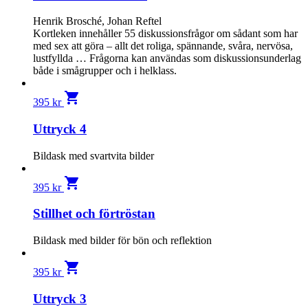
Henrik Brosché, Johan Reftel
Kortleken innehåller 55 diskussionsfrågor om sådant som har
med sex att göra – allt det roliga, spännande, svåra, nervösa,
lustfyllda … Frågorna kan användas som diskussionsunderlag
både i smågrupper och i helklass.
shopping_cart
395
kr
Uttryck 4
Bildask med svartvita bilder
shopping_cart
395
kr
Stillhet och förtröstan
Bildask med bilder för bön och reflektion
shopping_cart
395
kr
Uttryck 3