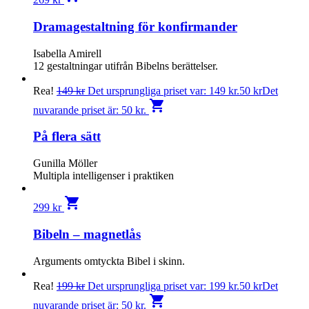
Dramagestaltning för konfirmander
Isabella Amirell
12 gestaltningar utifrån Bibelns berättelser.
Rea!
149
kr
Det ursprungliga priset var: 149 kr.
50
kr
Det
shopping_cart
nuvarande priset är: 50 kr.
På flera sätt
Gunilla Möller
Multipla intelligenser i praktiken
shopping_cart
299
kr
Bibeln – magnetlås
Arguments omtyckta Bibel i skinn.
Rea!
199
kr
Det ursprungliga priset var: 199 kr.
50
kr
Det
shopping_cart
nuvarande priset är: 50 kr.