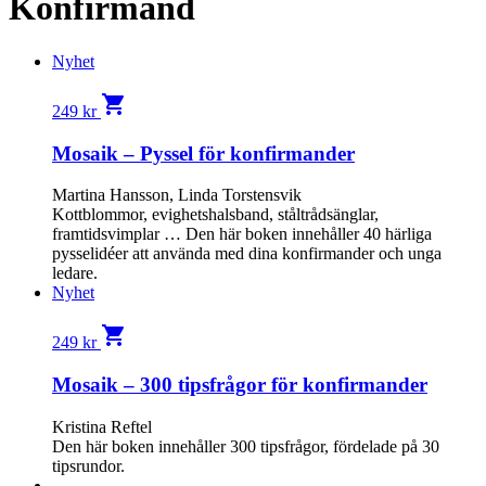
Konfirmand
Nyhet
shopping_cart
249
kr
Mosaik – Pyssel för konfirmander
Martina Hansson, Linda Torstensvik
Kottblommor, evighetshalsband, ståltrådsänglar,
framtidsvimplar … Den här boken innehåller 40 härliga
pysselidéer att använda med dina konfirmander och unga
ledare.
Nyhet
shopping_cart
249
kr
Mosaik – 300 tipsfrågor för konfirmander
Kristina Reftel
Den här boken innehåller 300 tipsfrågor, fördelade på 30
tipsrundor.