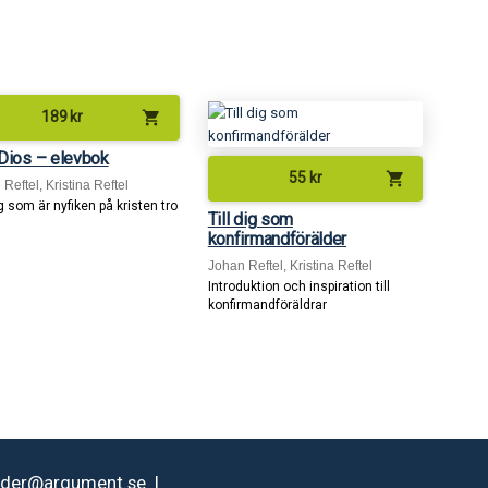
shopping_cart
189
kr
Dios – elevbok
shopping_cart
55
kr
Reftel, Kristina Reftel
g som är nyfiken på kristen tro
Till dig som
konfirmandförälder
Johan Reftel, Kristina Reftel
Introduktion och inspiration till
konfirmandföräldrar
rder@argument.se
|