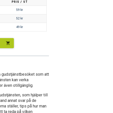
PRIS / ST
59
kr
52
kr
49
kr
shopping_cart
a gudstjänstbesöket som att
jänsten kan verka
r även otillgänglig.
gudstjänsten, som hjälper till
bland annat svar på de
na ställer, tips på hur man
tt ta reda på vilken