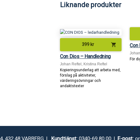
Liknande produkter
shopping_cart
399
kr
Con 
Johan 
Con Dios – Handledning
För di
Johan Reftel, Kristina Reftel
Kopieringsunderlag att arbeta med,
förslag på aktiviteter,
värderingsövningar och
andaktstexter
4, 432 48 VARBERG |
Kundtjänst:
0340-69 80 00 |
E-post:
o