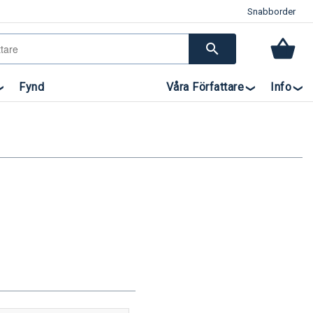
Snabborder
search
Fynd
Våra Författare
Info