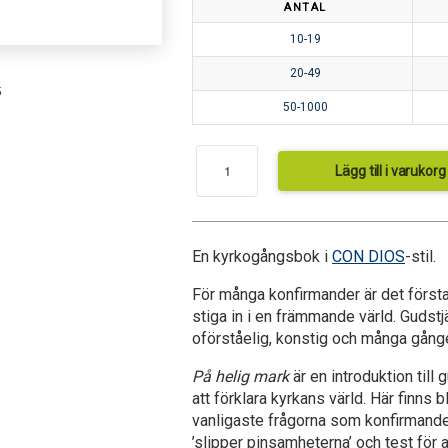
ANTAL
10-19
20-49
5
50-1000
Lägg till i varukorg
En kyrkogångsbok i
CON DIOS
-stil.
För många konfirmander är det först
stiga in i en främmande värld. Gudst
oförståelig, konstig och många gånge
På helig mark
är en introduktion till 
att förklara kyrkans värld. Här finns 
vanligaste frågorna som konfirmander
’slipper pinsamheterna’ och test för a