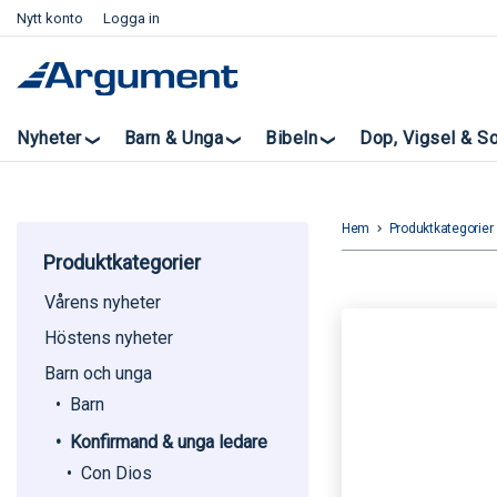
Nytt konto
Logga in
Nyheter
Barn & Unga
Bibeln
Dop, Vigsel & S
Hem
Produktkategorier
keyboard_arrow_right
k
Produktkategorier
Vårens nyheter
Höstens nyheter
Barn och unga
Barn
Konfirmand & unga ledare
Con Dios