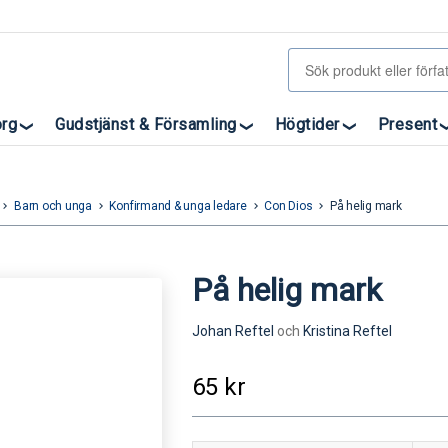
org
Gudstjänst & Församling
Högtider
Present
Barn och unga
Konfirmand & unga ledare
Con Dios
På helig mark
eyboard_arrow_right
keyboard_arrow_right
keyboard_arrow_right
keyboard_arrow_right
På helig mark
Johan Reftel
och
Kristina Reftel
65
kr