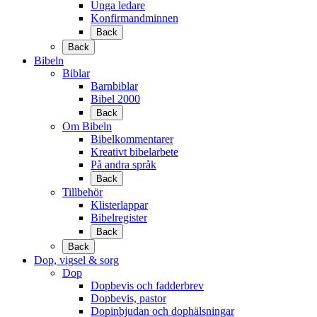
Unga ledare
Konfirmandminnen
Back
Back
Bibeln
Biblar
Barnbiblar
Bibel 2000
Back
Om Bibeln
Bibelkommentarer
Kreativt bibelarbete
På andra språk
Back
Tillbehör
Klisterlappar
Bibelregister
Back
Back
Dop, vigsel & sorg
Dop
Dopbevis och fadderbrev
Dopbevis, pastor
Dopinbjudan och dophälsningar