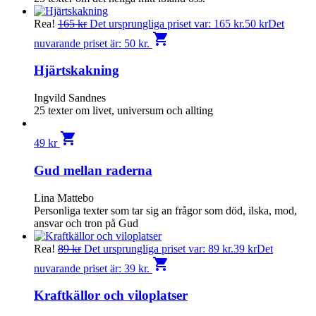
Rea!
165
kr
Det ursprungliga priset var: 165 kr.
50
kr
Det
shopping_cart
nuvarande priset är: 50 kr.
Hjärtskakning
Ingvild Sandnes
25 texter om livet, universum och allting
shopping_cart
49
kr
Gud mellan raderna
Lina Mattebo
Personliga texter som tar sig an frågor som död, ilska, mod,
ansvar och tron på Gud
Rea!
89
kr
Det ursprungliga priset var: 89 kr.
39
kr
Det
shopping_cart
nuvarande priset är: 39 kr.
Kraftkällor och viloplatser