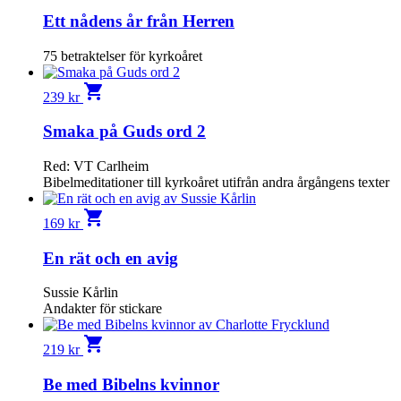
Ett nådens år från Herren
75 betraktelser för kyrkoåret
shopping_cart
239
kr
Smaka på Guds ord 2
Red: VT Carlheim
Bibelmeditationer till kyrkoåret utifrån andra årgångens texter
shopping_cart
169
kr
En rät och en avig
Sussie Kårlin
Andakter för stickare
shopping_cart
219
kr
Be med Bibelns kvinnor