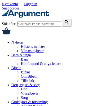
Nytt konto
Logga in
Snabborder
search
Sök efter:
Nyheter
Höstens nyheter
Vårens nyheter
Barn & unga
Barn
Konfirmand & unga ledare
Bibeln
Biblar
Om Bibeln
Tillbehör
Dop, vigsel & sorg
Dop
Vigselbevis
Sorg
Gudstjänst & församling