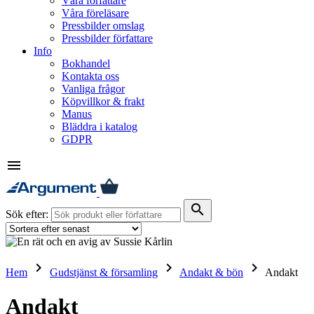
Våra författare
Våra föreläsare
Pressbilder omslag
Pressbilder författare
Info
Bokhandel
Kontakta oss
Vanliga frågor
Köpvillkor & frakt
Manus
Bläddra i katalog
GDPR
menu
search
Sök efter:
keyboard_arrow_right
keyboard_arrow_right
keyboard_arrow_right
Hem
Gudstjänst & församling
Andakt & bön
Andakt
Andakt