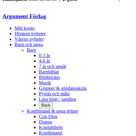
Samtyckesval
Argument Förlag
Mitt konto
Höstens nyheter
Vårens nyheter
Barn och unga
Barn
0-3 år
4-6 år
7 år och uppåt
Barnbiblar
Bönböcker
Musik
Grupper & söndagsskola
Pyssla och måla
Läsa högt / samling
Back
Konfirmand & unga ledare
Con Dios
Drama
Konfabibeln
Konfirmand