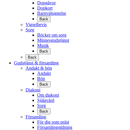
Dopgåvor
Dopkort
Barnvälsignelse
Back
Vigselbevis
Sorg
Böcker om sorg
Minnesgudstjänst
Musik
Back
Back
Gudstjänst & församling
Andakt & bön
Andakt
Bön
Back
Diakoni
Om diakoni
Själavård
Sorg
Back
Församling
För dig som präst
Församlingstidning