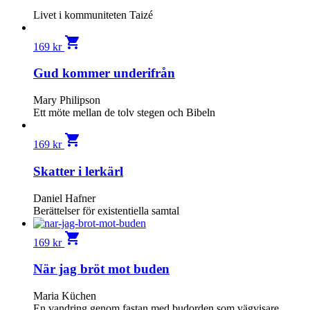
Livet i kommuniteten Taizé
shopping_cart
169
kr
Gud kommer underifrån
Mary Philipson
Ett möte mellan de tolv stegen och Bibeln
shopping_cart
169
kr
Skatter i lerkärl
Daniel Hafner
Berättelser för existentiella samtal
shopping_cart
169
kr
När jag bröt mot buden
Maria Küchen
En vandring genom fastan med budorden som vägvisare