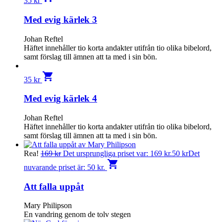
35
kr
Med evig kärlek 3
Johan Reftel
Häftet inne­håller tio korta andakter utifrån tio olika bibelord,
samt förslag till ämnen att ta med i sin bön.
shopping_cart
35
kr
Med evig kärlek 4
Johan Reftel
Häftet inne­håller tio korta andakter utifrån tio olika bibelord,
samt förslag till ämnen att ta med i sin bön.
Rea!
169
kr
Det ursprungliga priset var: 169 kr.
50
kr
Det
shopping_cart
nuvarande priset är: 50 kr.
Att falla uppåt
Mary Philipson
En vandring genom de tolv stegen