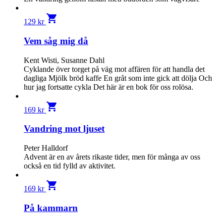
shopping_cart
129
kr
Vem såg mig då
Kent Wisti, Susanne Dahl
Cyklande över torget på väg mot affären för att handla det
dagliga Mjölk bröd kaffe En gråt som inte gick att dölja Och
hur jag fortsatte cykla Det här är en bok för oss rolösa.
shopping_cart
169
kr
Vandring mot ljuset
Peter Halldorf
Advent är en av årets rikaste tider, men för många av oss
också en tid fylld av aktivitet.
shopping_cart
169
kr
På kammarn