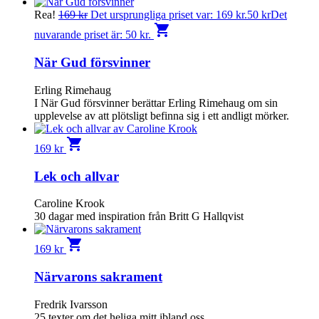
Rea!
169
kr
Det ursprungliga priset var: 169 kr.
50
kr
Det
shopping_cart
nuvarande priset är: 50 kr.
När Gud försvinner
Erling Rimehaug
I När Gud försvinner berättar Erling Rimehaug om sin
upplevelse av att plötsligt befinna sig i ett andligt mörker.
shopping_cart
169
kr
Lek och allvar
Caroline Krook
30 dagar med inspiration från Britt G Hallqvist
shopping_cart
169
kr
Närvarons sakrament
Fredrik Ivarsson
25 texter om det heliga mitt ibland oss.