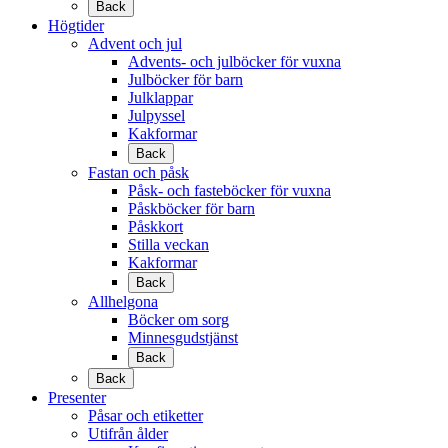
Back
Högtider
Advent och jul
Advents- och julböcker för vuxna
Julböcker för barn
Julklappar
Julpyssel
Kakformar
Back
Fastan och påsk
Påsk- och fasteböcker för vuxna
Påskböcker för barn
Påskkort
Stilla veckan
Kakformar
Back
Allhelgona
Böcker om sorg
Minnesgudstjänst
Back
Back
Presenter
Påsar och etiketter
Utifrån ålder