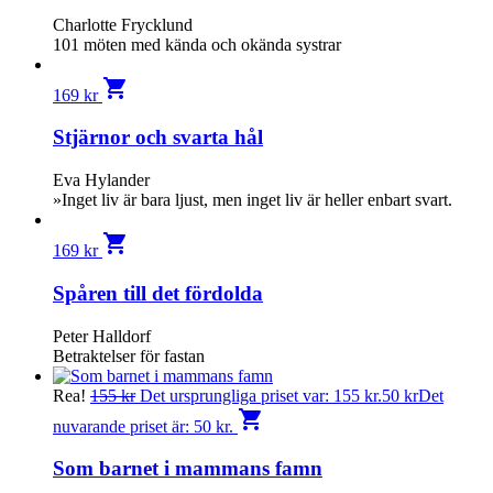
Charlotte Frycklund
101 möten med kända och okända systrar
shopping_cart
169
kr
Stjärnor och svarta hål
Eva Hylander
»Inget liv är bara ljust, men inget liv är heller enbart svart.
shopping_cart
169
kr
Spåren till det fördolda
Peter Halldorf
Betraktelser för fastan
Rea!
155
kr
Det ursprungliga priset var: 155 kr.
50
kr
Det
shopping_cart
nuvarande priset är: 50 kr.
Som barnet i mammans famn