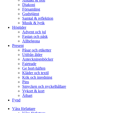
Andakt & bön
Diakoni
Församling
Gudstjänst
Samtal & reflektion
Musik & lyrik
Högtider
Advent och jul
Fastan och påsk
Allhelgona
Present
Påsar och etiketter
Utifrån ålder
Anteckningsböcker
Fairtrade
Ge bort-häften
Kläder och textil
Kök och inredning
Pins
Smycken och nyckelhållare
Vykort & kort
Ätbart
Fynd
Våra författare