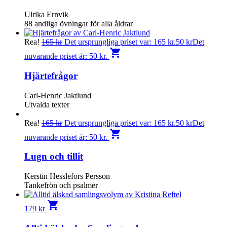
Ulrika Ernvik
88 andliga övningar för alla åldrar
Rea!
165
kr
Det ursprungliga priset var: 165 kr.
50
kr
Det
shopping_cart
nuvarande priset är: 50 kr.
Hjärtefrågor
Carl-Henric Jaktlund
Utvalda texter
Rea!
165
kr
Det ursprungliga priset var: 165 kr.
50
kr
Det
shopping_cart
nuvarande priset är: 50 kr.
Lugn och tillit
Kerstin Hesslefors Persson
Tankefrön och psalmer
shopping_cart
179
kr