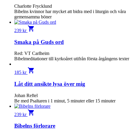
Charlotte Frycklund
Bibelns kvinnor har mycket att bidra med i liturgin och våra
gemensamma böner
shopping_cart
239
kr
Smaka på Guds ord
Red: VT Carlheim
Bibelmeditationer till kyrkoåret utifrån första årgångens texter
shopping_cart
185
kr
Låt ditt ansikte lysa över mig
Johan Reftel
Be med Psaltaren i 1 minut, 5 minuter eller 15 minuter
shopping_cart
239
kr
Bibelns förlorare