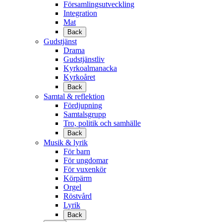
Församlingsutveckling
Integration
Mat
Back
Gudstjänst
Drama
Gudstjänstliv
Kyrkoalmanacka
Kyrkoåret
Back
Samtal & reflektion
Fördjupning
Samtalsgrupp
Tro, politik och samhälle
Back
Musik & lyrik
För barn
För ungdomar
För vuxenkör
Körpärm
Orgel
Röstvård
Lyrik
Back