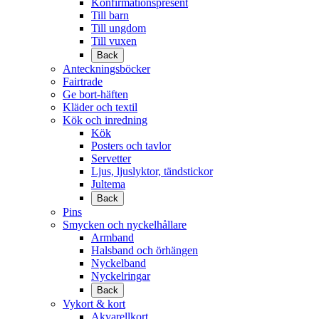
Konfirmationspresent
Till barn
Till ungdom
Till vuxen
Back
Anteckningsböcker
Fairtrade
Ge bort-häften
Kläder och textil
Kök och inredning
Kök
Posters och tavlor
Servetter
Ljus, ljuslyktor, tändstickor
Jultema
Back
Pins
Smycken och nyckelhållare
Armband
Halsband och örhängen
Nyckelband
Nyckelringar
Back
Vykort & kort
Akvarellkort