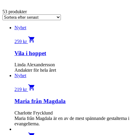
53 produkter
Nyhet
shopping_cart
259
kr
Vila i hoppet
Linda Alexandersson
Andakter för hela året
Nyhet
shopping_cart
219
kr
Maria från Magdala
Charlotte Frycklund
Maria från Magdala är en av de mest spännande gestalterna i
evangelierna.