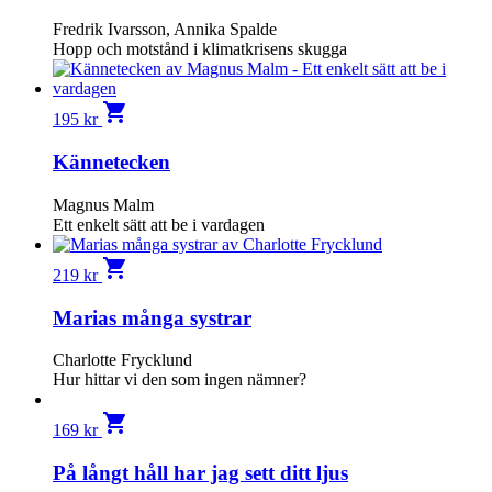
Fredrik Ivarsson, Annika Spalde
Hopp och motstånd i klimatkrisens skugga
shopping_cart
195
kr
Kännetecken
Magnus Malm
Ett enkelt sätt att be i vardagen
shopping_cart
219
kr
Marias många systrar
Charlotte Frycklund
Hur hittar vi den som ingen nämner?
shopping_cart
169
kr
På långt håll har jag sett ditt ljus