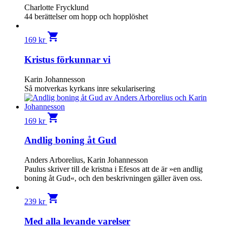
Charlotte Frycklund
44 berättelser om hopp och hopplöshet
shopping_cart
169
kr
Kristus förkunnar vi
Karin Johannesson
Så motverkas kyrkans inre sekularisering
shopping_cart
169
kr
Andlig boning åt Gud
Anders Arborelius, Karin Johannesson
Paulus skriver till de kristna i Efesos att de är »en andlig
boning åt Gud«, och den beskrivningen gäller även oss.
shopping_cart
239
kr
Med alla levande varelser