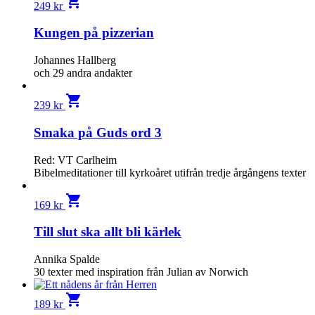
shopping_cart
249
kr
Kungen på pizzerian
Johannes Hallberg
och 29 andra andakter
shopping_cart
239
kr
Smaka på Guds ord 3
Red: VT Carlheim
Bibelmeditationer till kyrkoåret utifrån tredje årgångens texter
shopping_cart
169
kr
Till slut ska allt bli kärlek
Annika Spalde
30 texter med inspiration från Julian av Norwich
shopping_cart
189
kr