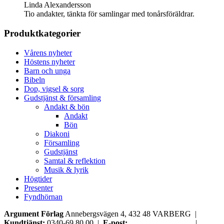
Linda Alexandersson
Tio andakter, tänkta för samlingar med tonårsföräldrar.
Produktkategorier
Vårens nyheter
Höstens nyheter
Barn och unga
Bibeln
Dop, vigsel & sorg
Gudstjänst & församling
Andakt & bön
Andakt
Bön
Diakoni
Församling
Gudstjänst
Samtal & reflektion
Musik & lyrik
Högtider
Presenter
Fyndhörnan
Argument Förlag
Annebergsvägen 4, 432 48 VARBERG |
Kundtjänst:
0340-69 80 00 |
E-post:
order@argument.se
|