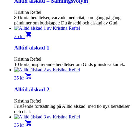
Alltid älskad – Samlingsvolym
Kristina Reftel
80 korta berättelser, varvade med citat, som gång på gång
påminner om budskapet: Du är sedd och älskad av Gud.
shopping_cart
35
kr
Alltid älskad 1
Kristina Reftel
10 korta, inspirerande berättelser om Guds gränslösa kärlek.
shopping_cart
35
kr
Alltid älskad 2
Kristina Reftel
Fristående fortsättning på Alltid älskad, med tio nya berättelser
och citat.
shopping_cart
35
kr