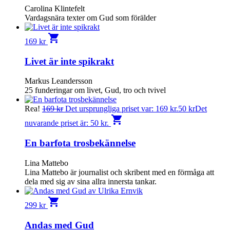
Carolina Klintefelt
Vardagsnära texter om Gud som förälder
shopping_cart
169
kr
Livet är inte spikrakt
Markus Leandersson
25 funderingar om livet, Gud, tro och tvivel
Rea!
169
kr
Det ursprungliga priset var: 169 kr.
50
kr
Det
shopping_cart
nuvarande priset är: 50 kr.
En barfota trosbekännelse
Lina Mattebo
Lina Mattebo är journalist och skribent med en förmåga att
dela med sig av sina allra innersta tankar.
shopping_cart
299
kr
Andas med Gud