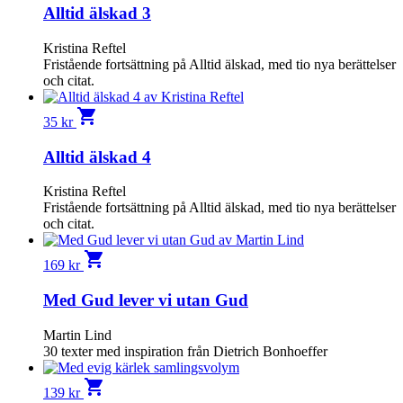
Alltid älskad 3
Kristina Reftel
Fristående fortsättning på Alltid älskad, med tio nya berättelser
och citat.
shopping_cart
35
kr
Alltid älskad 4
Kristina Reftel
Fristående fortsättning på Alltid älskad, med tio nya berättelser
och citat.
shopping_cart
169
kr
Med Gud lever vi utan Gud
Martin Lind
30 texter med inspiration från Dietrich Bonhoeffer
shopping_cart
139
kr