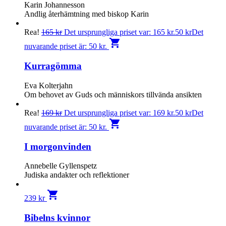
Karin Johannesson
Andlig återhämtning med biskop Karin
Rea!
165
kr
Det ursprungliga priset var: 165 kr.
50
kr
Det
shopping_cart
nuvarande priset är: 50 kr.
Kurragömma
Eva Kolterjahn
Om behovet av Guds och människors tillvända ansikten
Rea!
169
kr
Det ursprungliga priset var: 169 kr.
50
kr
Det
shopping_cart
nuvarande priset är: 50 kr.
I morgonvinden
Annebelle Gyllenspetz
Judiska andakter och reflektioner
shopping_cart
239
kr
Bibelns kvinnor