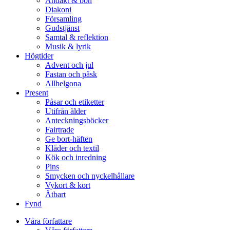
Andakt & bön
Diakoni
Församling
Gudstjänst
Samtal & reflektion
Musik & lyrik
Högtider
Advent och jul
Fastan och påsk
Allhelgona
Present
Påsar och etiketter
Utifrån ålder
Anteckningsböcker
Fairtrade
Ge bort-häften
Kläder och textil
Kök och inredning
Pins
Smycken och nyckelhållare
Vykort & kort
Ätbart
Fynd
Våra författare