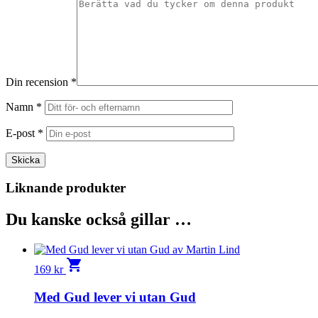
Din recension
*
Namn
*
E-post
*
Liknande produkter
Du kanske också gillar …
shopping_cart
169
kr
Med Gud lever vi utan Gud