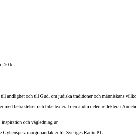
: 50 kr.
l andlighet och till Gud, om judiska traditioner och människans villkor 
ger med betraktelser och bibel­texter. I den andra delen reflekterar Ann
 inspiration och vägledning ur.
lle Gyllenspetz morgonandakter för Sveriges Radio P1.