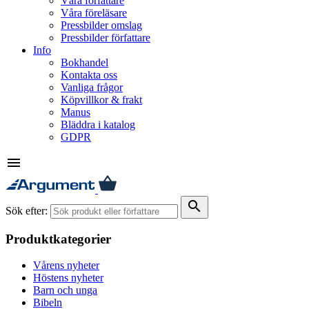
Våra författare
Våra föreläsare
Pressbilder omslag
Pressbilder författare
Info
Bokhandel
Kontakta oss
Vanliga frågor
Köpvillkor & frakt
Manus
Bläddra i katalog
GDPR
menu
search
Sök efter:
Produktkategorier
Vårens nyheter
Höstens nyheter
Barn och unga
Bibeln