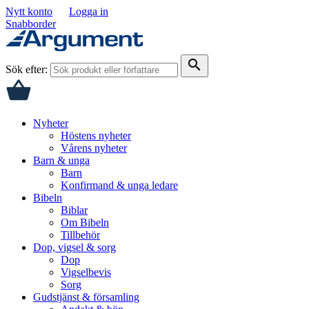
Nytt konto
Logga in
Snabborder
search
Sök efter:
Nyheter
Höstens nyheter
Vårens nyheter
Barn & unga
Barn
Konfirmand & unga ledare
Bibeln
Biblar
Om Bibeln
Tillbehör
Dop, vigsel & sorg
Dop
Vigselbevis
Sorg
Gudstjänst & församling