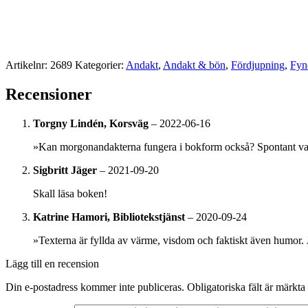
Artikelnr:
2689
Kategorier:
Andakt
,
Andakt & bön
,
Fördjupning
,
Fyn
Recensioner
Torgny Lindén, Korsväg
–
2022-06-16
»Kan morgonandakterna fungera i bokform också? Spontant var 
Sigbritt Jäger
–
2021-09-20
Skall läsa boken!
Katrine Hamori, Bibliotekstjänst
–
2020-09-24
»Texterna är fyllda av värme, visdom och faktiskt även humor.
Lägg till en recension
Din e-postadress kommer inte publiceras.
Obligatoriska fält är märkta