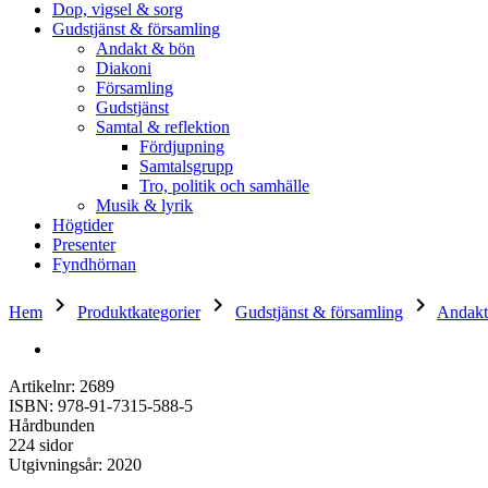
Dop, vigsel & sorg
Gudstjänst & församling
Andakt & bön
Diakoni
Församling
Gudstjänst
Samtal & reflektion
Fördjupning
Samtalsgrupp
Tro, politik och samhälle
Musik & lyrik
Högtider
Presenter
Fyndhörnan
keyboard_arrow_right
keyboard_arrow_right
keyboard_arrow_right
Hem
Produktkategorier
Gudstjänst & församling
Andakt
Artikelnr: 2689
ISBN: 978-91-7315-588-5
Hårdbunden
224 sidor
Utgivningsår: 2020