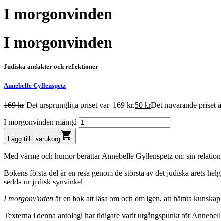
I morgonvinden
I morgonvinden
Judiska andakter och reflektioner
Annebelle Gyllenspetz
169
kr
Det ursprungliga priset var: 169 kr.
50
kr
Det nuvarande priset är
I morgonvinden mängd
shopping_cart
Lägg till i varukorg
Med värme och humor berättar Annebelle Gyllenspetz om sin relation til
Bokens första del är en resa genom de största av det judiska årets hel
sedda ur judisk synvinkel.
I morgonvinden
är en bok att läsa om och om igen, att hämta kunskap,
Texterna i denna antologi har tidigare varit utgångspunkt för Annebe