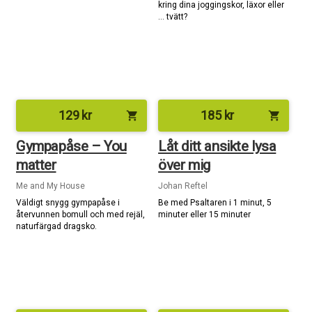
kring dina joggingskor, läxor eller
… tvätt?
129
kr
185
kr
shopping_cart
shopping_cart
Gympapåse – You
Låt ditt ansikte lysa
matter
över mig
Me and My House
Johan Reftel
Väldigt snygg gympapåse i
Be med Psaltaren i 1 minut, 5
återvunnen bomull och med rejäl,
minuter eller 15 minuter
naturfärgad dragsko.