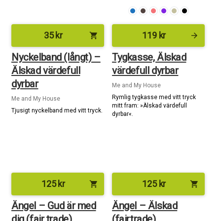
35
kr
119
kr
shopping_cart
arrow_forward
Nyckelband (långt) –
Tygkasse, Älskad
Älskad värdefull
värdefull dyrbar
dyrbar
Me and My House
Rymlig tygkasse med vitt tryck
Me and My House
mitt fram: »Älskad värdefull
Tjusigt nyckelband med vitt tryck.
dyrbar«.
125
kr
125
kr
shopping_cart
shopping_cart
Ängel – Gud är med
Ängel – Älskad
dig (fair trade)
(fairtrade)