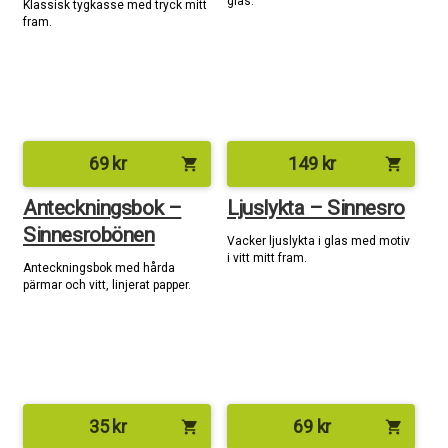
glas.
Klassisk tygkasse med tryck mitt
fram.
69
kr
149
kr
shopping_cart
shopping_cart
Anteckningsbok –
Ljuslykta – Sinnesro
Sinnesrobönen
Vacker ljuslykta i glas med motiv
i vitt mitt fram.
Anteckningsbok med hårda
pärmar och vitt, linjerat papper.
35
kr
69
kr
shopping_cart
shopping_cart