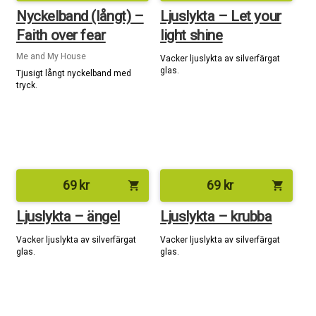
Nyckelband (långt) –
Ljuslykta – Let your
Faith over fear
light shine
Me and My House
Vacker ljuslykta av silverfärgat
glas.
Tjusigt långt nyckelband med
tryck.
69
kr
69
kr
shopping_cart
shopping_cart
Ljuslykta – ängel
Ljuslykta – krubba
Vacker ljuslykta av silverfärgat
Vacker ljuslykta av silverfärgat
glas.
glas.