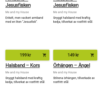
Jesusfisken
Jesusfisken
Me and my House
Me and my House
Enkelt, men vackert armband
Snyggt halsband med kraftig
med en liten ”Jesusfisk”.
kedja, tillverkat av rostfritt stål.
199
kr
149
kr
shopping_cart
shopping_cart
Halsband – Kors
Örhängen – Ängel
Me and my House
Me and my House
Snyggt halsband med kraftig
Stilrena örhängen, tillverkade av
kedja, tillverkat av rostfritt stål.
rostfritt stål.