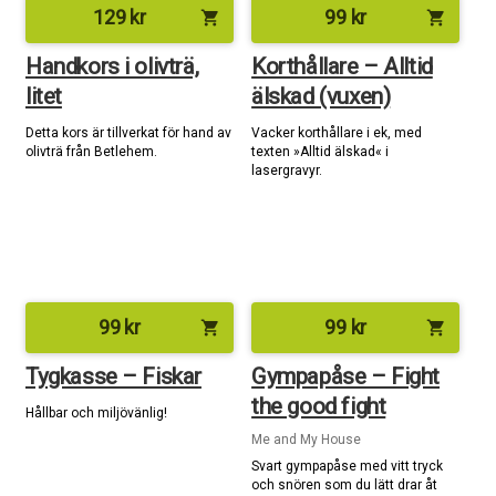
129
kr
99
kr
shopping_cart
shopping_cart
Handkors i olivträ,
Korthållare – Alltid
litet
älskad (vuxen)
Detta kors är tillverkat för hand av
Vacker korthållare i ek, med
olivträ från Betlehem.
texten »Alltid älskad« i
lasergravyr.
99
kr
99
kr
shopping_cart
shopping_cart
Tygkasse – Fiskar
Gympapåse – Fight
the good fight
Hållbar och miljövänlig!
Me and My House
Svart gympapåse med vitt tryck
och snören som du lätt drar åt