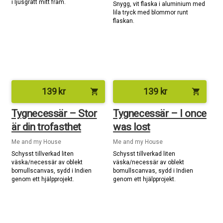
i ljusgrått mitt fram.
Snygg, vit flaska i aluminium med
lila tryck med blommor runt
flaskan.
139
kr
139
kr
shopping_cart
shopping_cart
Tygnecessär – Stor
Tygnecessär – I once
är din trofasthet
was lost
Me and my House
Me and my House
Schysst tillverkad liten
Schysst tillverkad liten
väska/necessär av oblekt
väska/necessär av oblekt
bomullscanvas, sydd i Indien
bomullscanvas, sydd i Indien
genom ett hjälpprojekt.
genom ett hjälpprojekt.