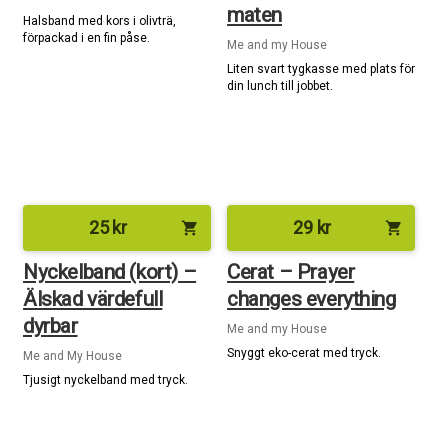
maten
Halsband med kors i olivträ,
förpackad i en fin påse.
Me and my House
Liten svart tygkasse med plats för
din lunch till jobbet.
25
kr
29
kr
shopping_cart
shopping_cart
Nyckelband (kort) –
Cerat – Prayer
Älskad värdefull
changes everything
dyrbar
Me and my House
Snyggt eko-cerat med tryck.
Me and My House
Tjusigt nyckelband med tryck.