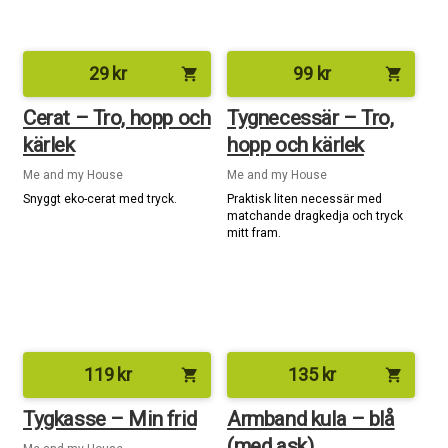
29
kr
99
kr
shopping_cart
shopping_cart
Cerat – Tro, hopp och
Tygnecessär – Tro,
kärlek
hopp och kärlek
Me and my House
Me and my House
Snyggt eko-cerat med tryck.
Praktisk liten necessär med
matchande dragkedja och tryck
mitt fram.
119
kr
135
kr
shopping_cart
shopping_cart
Tygkasse – Min frid
Armband kula – blå
(med ask)