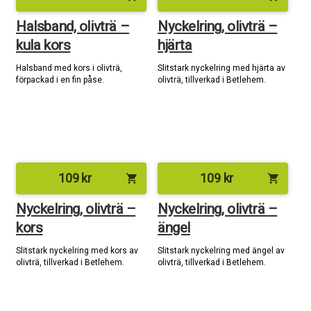
Halsband, olivträ –
Nyckelring, olivträ –
kula kors
hjärta
Halsband med kors i olivträ,
Slitstark nyckelring med hjärta av
förpackad i en fin påse.
olivträ, tillverkad i Betlehem.
109
kr
109
kr
shopping_cart
shopping_cart
Nyckelring, olivträ –
Nyckelring, olivträ –
kors
ängel
Slitstark nyckelring med kors av
Slitstark nyckelring med ängel av
olivträ, tillverkad i Betlehem.
olivträ, tillverkad i Betlehem.