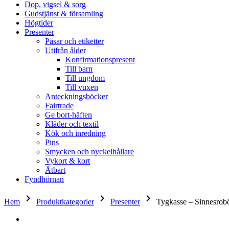
Dop, vigsel & sorg
Gudstjänst & församling
Högtider
Presenter
Påsar och etiketter
Utifrån ålder
Konfirmationspresent
Till barn
Till ungdom
Till vuxen
Anteckningsböcker
Fairtrade
Ge bort-häften
Kläder och textil
Kök och inredning
Pins
Smycken och nyckelhållare
Vykort & kort
Ätbart
Fyndhörnan
keyboard_arrow_right
keyboard_arrow_right
keyboard_arrow_right
Hem
Produktkategorier
Presenter
Tygkasse – Sinnesrob