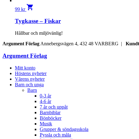
shopping_cart
99
kr
Tygkasse – Fiskar
Hållbar och miljövänlig!
Argument Förlag
Annebergsvägen 4, 432 48 VARBERG |
Kundt
Argument Förlag
Mitt konto
Höstens nyheter
Vårens nyheter
Barn och unga
Barn
0-3 år
4-6 år
7 år och uppåt
Barnbiblar
Bönböcker
Musik
Grupper & söndagsskola
Pyssla och måla