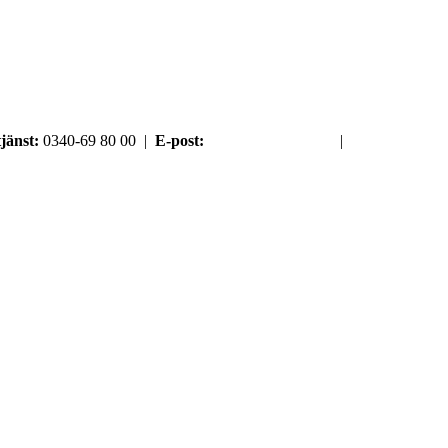
jänst:
0340-69 80 00 |
E-post:
order@argument.se
|
Samtyckesval