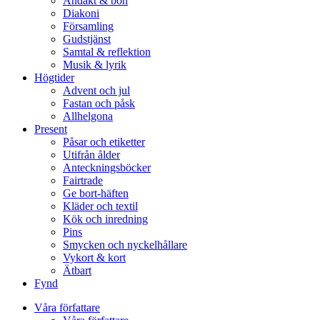
Andakt & bön
Diakoni
Församling
Gudstjänst
Samtal & reflektion
Musik & lyrik
Högtider
Advent och jul
Fastan och påsk
Allhelgona
Present
Påsar och etiketter
Utifrån ålder
Anteckningsböcker
Fairtrade
Ge bort-häften
Kläder och textil
Kök och inredning
Pins
Smycken och nyckelhållare
Vykort & kort
Ätbart
Fynd
Våra författare