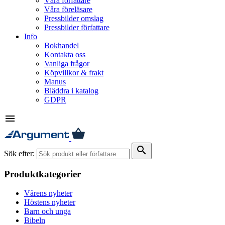
Våra författare
Våra föreläsare
Pressbilder omslag
Pressbilder författare
Info
Bokhandel
Kontakta oss
Vanliga frågor
Köpvillkor & frakt
Manus
Bläddra i katalog
GDPR
menu
search
Sök efter:
Produktkategorier
Vårens nyheter
Höstens nyheter
Barn och unga
Bibeln