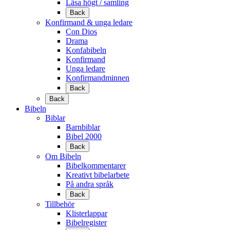
Läsa högt / samling
Back
Konfirmand & unga ledare
Con Dios
Drama
Konfabibeln
Konfirmand
Unga ledare
Konfirmandminnen
Back
Back
Bibeln
Biblar
Barnbiblar
Bibel 2000
Back
Om Bibeln
Bibelkommentarer
Kreativt bibelarbete
På andra språk
Back
Tillbehör
Klisterlappar
Bibelregister