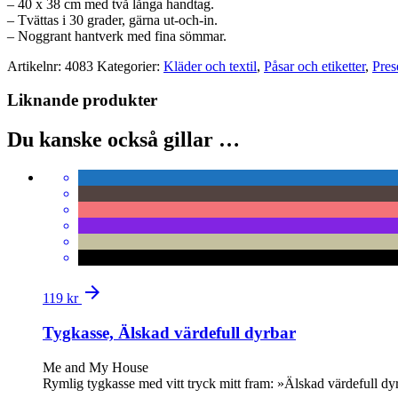
– 40 x 38 cm med två långa handtag.
– Tvättas i 30 grader, gärna ut-och-in.
– Noggrant hantverk med fina sömmar.
Artikelnr:
4083
Kategorier:
Kläder och textil
,
Påsar och etiketter
,
Pres
Liknande produkter
Du kanske också gillar …
arrow_forward
119
kr
Tygkasse, Älskad värdefull dyrbar
Me and My House
Rymlig tygkasse med vitt tryck mitt fram: »Älskad värdefull dy