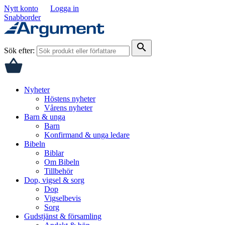
Nytt konto
Logga in
Snabborder
search
Sök efter:
Nyheter
Höstens nyheter
Vårens nyheter
Barn & unga
Barn
Konfirmand & unga ledare
Bibeln
Biblar
Om Bibeln
Tillbehör
Dop, vigsel & sorg
Dop
Vigselbevis
Sorg
Gudstjänst & församling