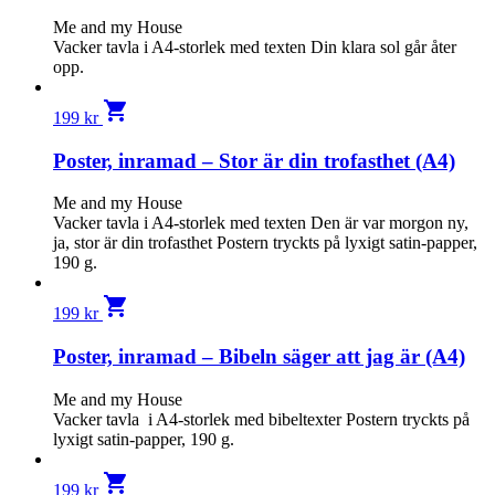
Me and my House
Vacker tavla i A4-storlek med texten Din klara sol går åter
opp.
shopping_cart
199
kr
Poster, inramad – Stor är din trofasthet (A4)
Me and my House
Vacker tavla i A4-storlek med texten Den är var morgon ny,
ja, stor är din trofasthet Postern tryckts på lyxigt satin-papper,
190 g.
shopping_cart
199
kr
Poster, inramad – Bibeln säger att jag är (A4)
Me and my House
Vacker tavla i A4-storlek med bibeltexter Postern tryckts på
lyxigt satin-papper, 190 g.
shopping_cart
199
kr