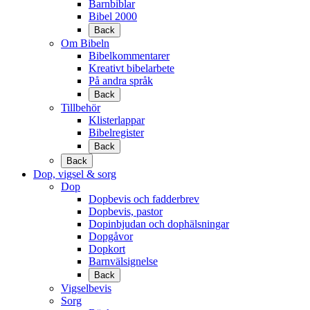
Barnbiblar
Bibel 2000
Back
Om Bibeln
Bibelkommentarer
Kreativt bibelarbete
På andra språk
Back
Tillbehör
Klisterlappar
Bibelregister
Back
Back
Dop, vigsel & sorg
Dop
Dopbevis och fadderbrev
Dopbevis, pastor
Dopinbjudan och dophälsningar
Dopgåvor
Dopkort
Barnvälsignelse
Back
Vigselbevis
Sorg