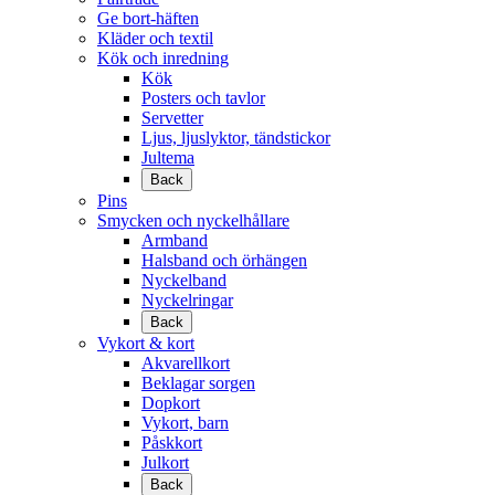
Ge bort-häften
Kläder och textil
Kök och inredning
Kök
Posters och tavlor
Servetter
Ljus, ljuslyktor, tändstickor
Jultema
Back
Pins
Smycken och nyckelhållare
Armband
Halsband och örhängen
Nyckelband
Nyckelringar
Back
Vykort & kort
Akvarellkort
Beklagar sorgen
Dopkort
Vykort, barn
Påskkort
Julkort
Back