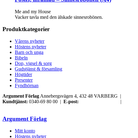
Me and my House
Vacker tavla med den älskade sinnesrobönen.
Produktkategorier
Vårens nyheter
Höstens nyheter
Barn och unga
Bibeln
Dop, vigsel & sorg
Gudstjänst & församling
Högtider
Presenter
Fyndhörnan
Argument Förlag
Annebergsvägen 4, 432 48 VARBERG |
Kundtjänst:
0340-69 80 00 |
E-post:
order@argument.se
|
Samtyckesval
Argument Förlag
Mitt konto
Höstens nyheter