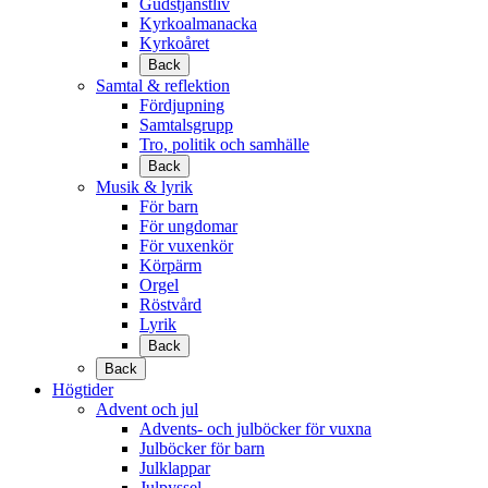
Gudstjänstliv
Kyrkoalmanacka
Kyrkoåret
Back
Samtal & reflektion
Fördjupning
Samtalsgrupp
Tro, politik och samhälle
Back
Musik & lyrik
För barn
För ungdomar
För vuxenkör
Körpärm
Orgel
Röstvård
Lyrik
Back
Back
Högtider
Advent och jul
Advents- och julböcker för vuxna
Julböcker för barn
Julklappar
Julpyssel