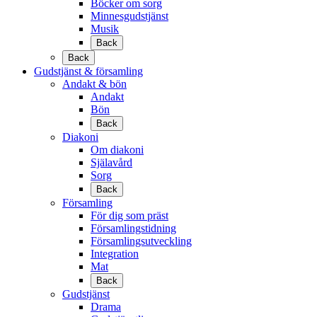
Böcker om sorg
Minnesgudstjänst
Musik
Back
Back
Gudstjänst & församling
Andakt & bön
Andakt
Bön
Back
Diakoni
Om diakoni
Själavård
Sorg
Back
Församling
För dig som präst
Församlingstidning
Församlingsutveckling
Integration
Mat
Back
Gudstjänst
Drama