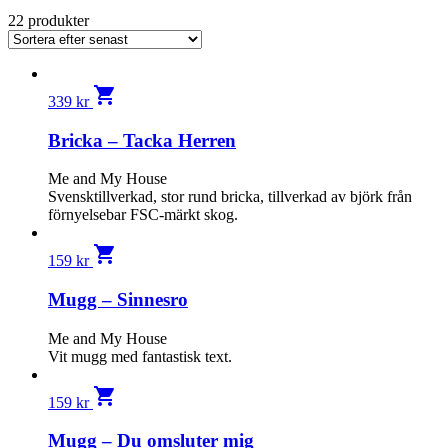
22 produkter
shopping_cart
339
kr
Bricka – Tacka Herren
Me and My House
Svensktillverkad, stor rund bricka, tillverkad av björk från
förnyelsebar FSC-märkt skog.
shopping_cart
159
kr
Mugg – Sinnesro
Me and My House
Vit mugg med fantastisk text.
shopping_cart
159
kr
Mugg – Du omsluter mig