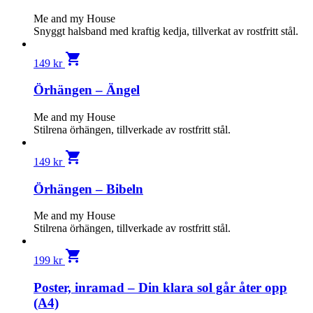
Me and my House
Snyggt halsband med kraftig kedja, tillverkat av rostfritt stål.
shopping_cart
149
kr
Örhängen – Ängel
Me and my House
Stilrena örhängen, tillverkade av rostfritt stål.
shopping_cart
149
kr
Örhängen – Bibeln
Me and my House
Stilrena örhängen, tillverkade av rostfritt stål.
shopping_cart
199
kr
Poster, inramad – Din klara sol går åter opp
(A4)