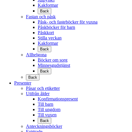
Kakformar
Back
Fastan och påsk
Påsk- och fasteböcker för vuxna
Påskböcker för barn
Påskkort
Stilla veckan
Kakformar
Back
Allhelgona
Böcker om sorg
Minnesgudstjänst
Back
Back
Presenter
Påsar och etiketter
Utifrån ålder
Konfirmationspresent
Till barn
Till ungdom
Till vuxen
Back
Anteckningsböcker
Fairtrade