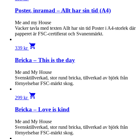
Poster, inramad – Allt har sin tid (A4)
Me and my House
Vacker tavla med texten Allt har sin tid Poster i A4-storlek där
papperet är FSC-certifierat och Svanenmärkt.
shopping_cart
339
kr
Bricka – This is the day
Me and My House
Svensktillverkad, stor rund bricka, tillverkad av björk från
förnyelsebar FSC-märkt skog.
shopping_cart
299
kr
Bricka – Love is kind
Me and My House
Svensktillverkad, stor rund bricka, tillverkad av björk från
förnyelsebar FSC-märkt skog.