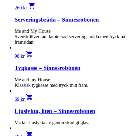
shopping_cart
269
kr
Serveringsbräda – Sinnesrobönen
Me and My House
Svensktillverkad, laminerad serveringsbräda med tryck på
framsidan.
shopping_cart
98
kr
Tygkasse – Sinnesrobönen
Me and my House
Klassisk tygkasse med tryck mitt fram.
shopping_cart
69
kr
Ljuslykta, liten – Sinnesrobönen
Vacker ljuslykta av genomskinligt glas.
shopping_cart