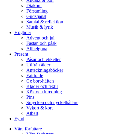
Andakt & bön
Diakoni
Församling
Gudstjänst
Samtal & reflektion
Musik & lyrik
Högtider
Advent och jul
Fastan och påsk
Allhelgona
Present
Påsar och etiketter
Utifrån ålder
Anteckningsböcker
Fairtrade
Ge bort-häften
Kläder och textil
Kök och inredning
Pins
Smycken och nyckelhållare
Vykort & kort
Ätbart
Fynd
Våra författare