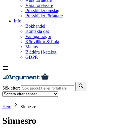
Våra författare
Våra föreläsare
Pressbilder omslag
Pressbilder författare
Info
Bokhandel
Kontakta oss
Vanliga frågor
Köpvillkor & frakt
Manus
Bläddra i katalog
GDPR
menu
search
Sök efter:
keyboard_arrow_right
Hem
Sinnesro
Sinnesro