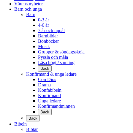
Vårens nyheter
Barn och unga
Barn
0-3 år
4-6 år
7 år och uppåt
Barnbiblar
Bönböcker
Musik
Grupper & söndagsskola
Pyssla och måla
Läsa högt / samling
Back
Konfirmand & unga ledare
Con Dios
Drama
Konfabibeln
Konfirmand
Unga ledare
Konfirmandminnen
Back
Back
Bibeln
Biblar