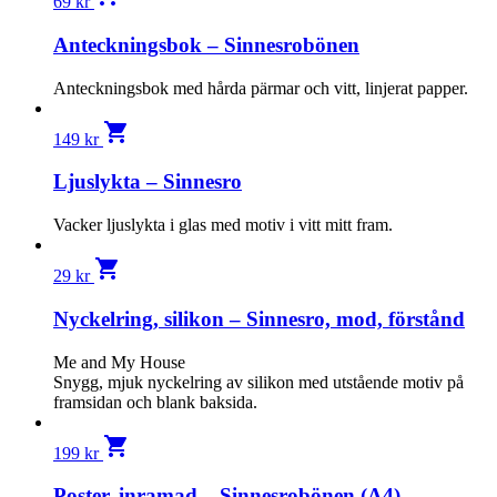
69
kr
Anteckningsbok – Sinnesrobönen
Anteckningsbok med hårda pärmar och vitt, linjerat papper.
shopping_cart
149
kr
Ljuslykta – Sinnesro
Vacker ljuslykta i glas med motiv i vitt mitt fram.
shopping_cart
29
kr
Nyckelring, silikon – Sinnesro, mod, förstånd
Me and My House
Snygg, mjuk nyckelring av silikon med utstående motiv på
framsidan och blank baksida.
shopping_cart
199
kr
Poster, inramad – Sinnesrobönen (A4)