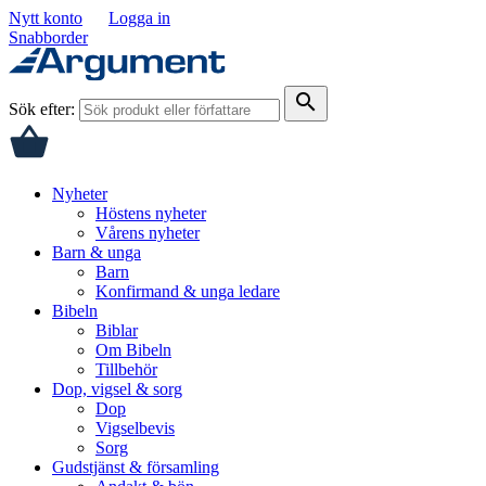
Nytt konto
Logga in
Snabborder
search
Sök efter:
Nyheter
Höstens nyheter
Vårens nyheter
Barn & unga
Barn
Konfirmand & unga ledare
Bibeln
Biblar
Om Bibeln
Tillbehör
Dop, vigsel & sorg
Dop
Vigselbevis
Sorg
Gudstjänst & församling