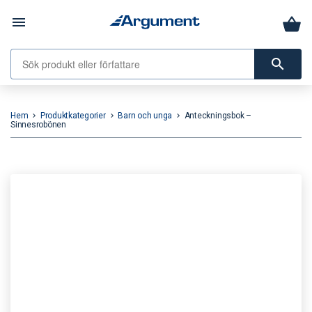
menu
search
Hem
Produktkategorier
Barn och unga
Anteckningsbok –
keyboard_arrow_right
keyboard_arrow_right
keyboard_arrow_right
Sinnesrobönen