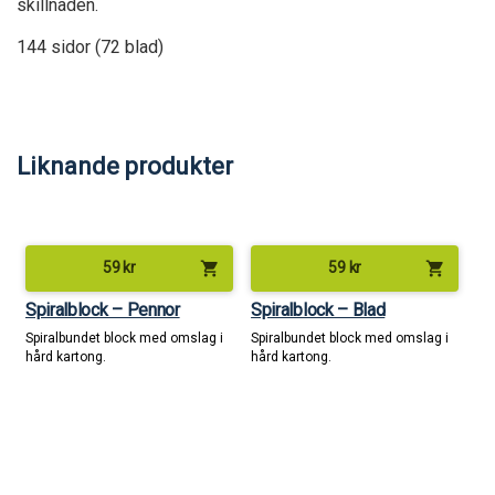
skillnaden.
144 sidor (72 blad)
Liknande produkter
shopping_cart
shopping_cart
59
kr
59
kr
Spiralblock – Pennor
Spiralblock – Blad
Spiralbundet block med omslag i
Spiralbundet block med omslag i
hård kartong.
hård kartong.