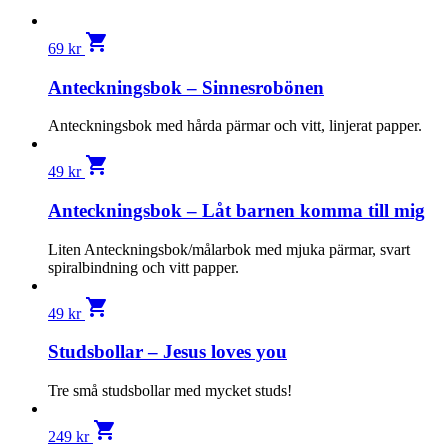
shopping_cart
69
kr
Anteckningsbok – Sinnesrobönen
Anteckningsbok med hårda pärmar och vitt, linjerat papper.
shopping_cart
49
kr
Anteckningsbok – Låt barnen komma till mig
Liten Anteckningsbok/målarbok med mjuka pärmar, svart
spiralbindning och vitt papper.
shopping_cart
49
kr
Studsbollar – Jesus loves you
Tre små studsbollar med mycket studs!
shopping_cart
249
kr