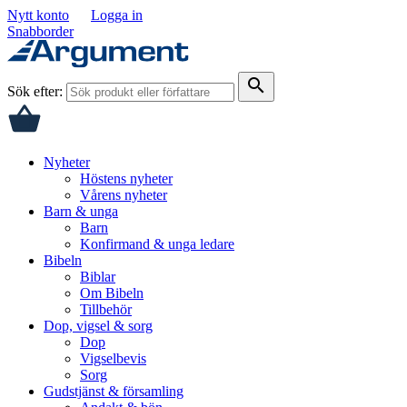
Nytt konto
Logga in
Snabborder
search
Sök efter:
Nyheter
Höstens nyheter
Vårens nyheter
Barn & unga
Barn
Konfirmand & unga ledare
Bibeln
Biblar
Om Bibeln
Tillbehör
Dop, vigsel & sorg
Dop
Vigselbevis
Sorg
Gudstjänst & församling