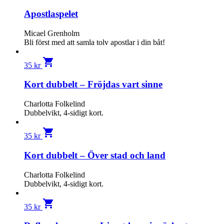
Apostlaspelet
Micael Grenholm
Bli först med att samla tolv apost­lar i din båt!
shopping_cart
35
kr
Kort dubbelt – Fröjdas vart sinne
Charlotta Folkelind
Dubbelvikt, 4-sidigt kort.
shopping_cart
35
kr
Kort dubbelt – Över stad och land
Charlotta Folkelind
Dubbelvikt, 4-sidigt kort.
shopping_cart
35
kr