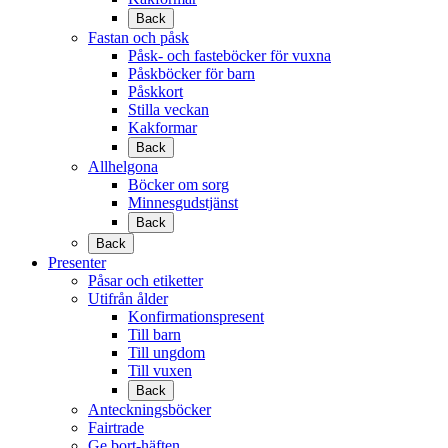
Back
Fastan och påsk
Påsk- och fasteböcker för vuxna
Påskböcker för barn
Påskkort
Stilla veckan
Kakformar
Back
Allhelgona
Böcker om sorg
Minnesgudstjänst
Back
Back
Presenter
Påsar och etiketter
Utifrån ålder
Konfirmationspresent
Till barn
Till ungdom
Till vuxen
Back
Anteckningsböcker
Fairtrade
Ge bort-häften