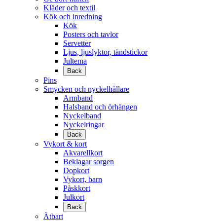
Kläder och textil
Kök och inredning
Kök
Posters och tavlor
Servetter
Ljus, ljuslyktor, tändstickor
Jultema
Back
Pins
Smycken och nyckelhållare
Armband
Halsband och örhängen
Nyckelband
Nyckelringar
Back
Vykort & kort
Akvarellkort
Beklagar sorgen
Dopkort
Vykort, barn
Påskkort
Julkort
Back
Ätbart