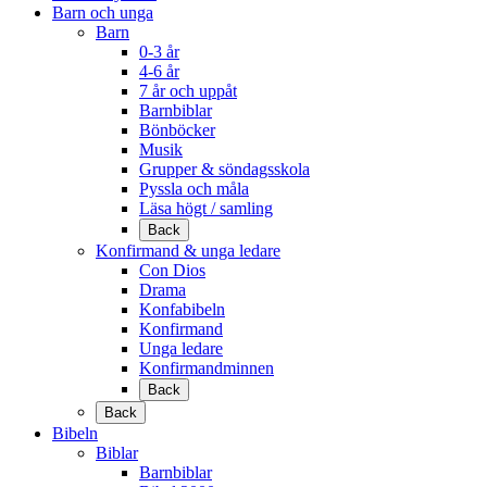
Barn och unga
Barn
0-3 år
4-6 år
7 år och uppåt
Barnbiblar
Bönböcker
Musik
Grupper & söndagsskola
Pyssla och måla
Läsa högt / samling
Back
Konfirmand & unga ledare
Con Dios
Drama
Konfabibeln
Konfirmand
Unga ledare
Konfirmandminnen
Back
Back
Bibeln
Biblar
Barnbiblar