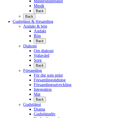
Minnesgudstjänst
Musik
Back
Back
Gudstjänst & församling
Andakt & bön
Andakt
Bön
Back
Diakoni
Om diakoni
Själavård
Sorg
Back
Församling
För dig som präst
Församlingstidning
Församlingsutveckling
Integration
Mat
Back
Gudstjänst
Drama
Gudstjänstliv