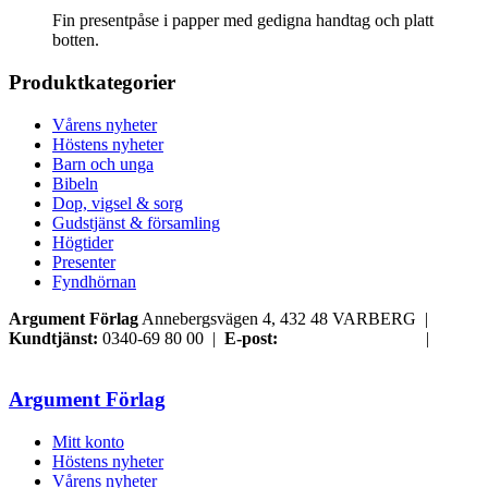
Fin presentpåse i papper med gedigna handtag och platt
botten.
Produktkategorier
Vårens nyheter
Höstens nyheter
Barn och unga
Bibeln
Dop, vigsel & sorg
Gudstjänst & församling
Högtider
Presenter
Fyndhörnan
Argument Förlag
Annebergsvägen 4, 432 48 VARBERG |
Kundtjänst:
0340-69 80 00 |
E-post:
order@argument.se
|
Samtyckesval
Argument Förlag
Mitt konto
Höstens nyheter
Vårens nyheter