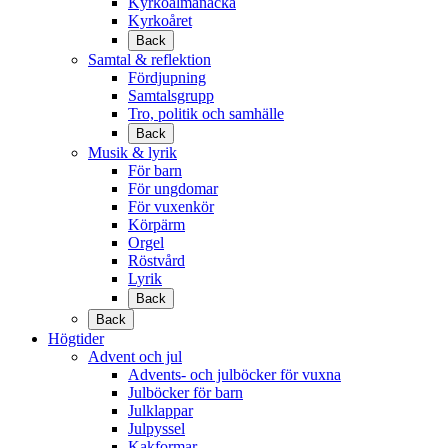
Kyrkoalmanacka
Kyrkoåret
Back
Samtal & reflektion
Fördjupning
Samtalsgrupp
Tro, politik och samhälle
Back
Musik & lyrik
För barn
För ungdomar
För vuxenkör
Körpärm
Orgel
Röstvård
Lyrik
Back
Back
Högtider
Advent och jul
Advents- och julböcker för vuxna
Julböcker för barn
Julklappar
Julpyssel
Kakformar