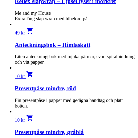
Reflex slapwrap – Ljuset lyser i mörkret
Me and my House
Extra lång slap wrap med bibelord på.
shopping_cart
49
kr
Anteckningsbok – Himlaskatt
Liten anteckningsbok med mjuka pärmar, svart spiralbindning
och vitt papper.
shopping_cart
10
kr
Presentpåse mindre, röd
Fin presentpåse i papper med gedigna handtag och platt
botten.
shopping_cart
10
kr
Presentpåse mindre, gråblå