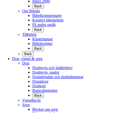
Bibel 2000
Back
Om Bibeln
Bibelkommentarer
Kreativt bibelarbete
På andra språk
Back
Tillbehör
Klisterlappar
Bibelregister
Back
Back
Dop, vigsel & sorg
Dop
Dopbevis och fadderbrev
Dopbevis, pastor
Dopinbjudan och dophälsningar
Dopgåvor
Dopkort
Barnvälsignelse
Back
Vigselbevis
Sorg
Böcker om sorg