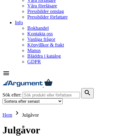
Våra författare
Våra föreläsare
Pressbilder omslag
Pressbilder författare
Info
Bokhandel
Kontakta oss
Vanliga frågor
Köpvillkor & frakt
Manus
Bläddra i katalog
GDPR
menu
search
Sök efter:
keyboard_arrow_right
Hem
Julgåvor
Julgåvor