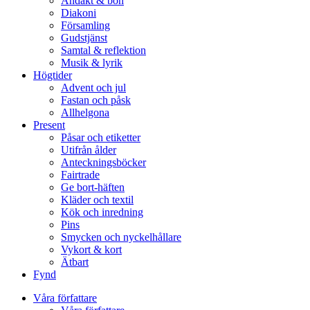
Andakt & bön
Diakoni
Församling
Gudstjänst
Samtal & reflektion
Musik & lyrik
Högtider
Advent och jul
Fastan och påsk
Allhelgona
Present
Påsar och etiketter
Utifrån ålder
Anteckningsböcker
Fairtrade
Ge bort-häften
Kläder och textil
Kök och inredning
Pins
Smycken och nyckelhållare
Vykort & kort
Ätbart
Fynd
Våra författare