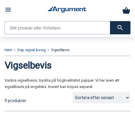
menu
search
Hem
Dop, vigsel & sorg
Vigselbevis
keyboard_arrow_right
keyboard_arrow_right
Vigselbevis
Vackra vigselbevis, tryckta på högkvalitativt papper. Vi har även ett
vigselbevis på engelska. Kuvert kan köpas separat.
9 produkter