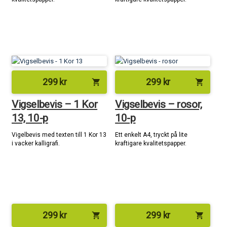
299
kr
299
kr
shopping_cart
shopping_cart
Vigselbevis – 1 Kor
Vigselbevis – rosor,
13, 10-p
10-p
Vigelbevis med texten till 1 Kor 13
Ett enkelt A4, tryckt på lite
i vacker kalligrafi.
kraftigare kvalitetspapper.
299
kr
299
kr
shopping_cart
shopping_cart