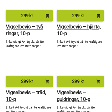
299
kr
299
kr
shopping_cart
shopping_cart
Vigselbevis – två
Vigselbevis – hjärta,
ringar, 10-p
10-p
Enkelsidigt A4, tryckt på lite
Enkelt A4, tryckt på lite kraftigare
kraftigare kvalitetspapper.
kvalitetspapper.
299
kr
299
kr
shopping_cart
shopping_cart
Vigselbevis – träd,
Vigselbevis –
10-p
guldringar, 10-p
Enkelt A4, tryckt på lite kraftigare
Enkelsidigt A4, tryckt på lite
kvalitetspapper.
kraftigare kvalitetspapper.