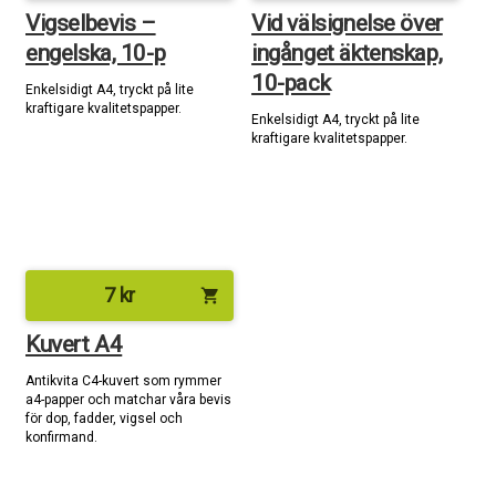
Vigselbevis –
Vid välsignelse över
engelska, 10-p
ingånget äktenskap,
10-pack
Enkelsidigt A4, tryckt på lite
kraftigare kvalitetspapper.
Enkelsidigt A4, tryckt på lite
kraftigare kvalitetspapper.
7
kr
shopping_cart
Kuvert A4
Antikvita C4-kuvert som rymmer
a4-papper och matchar våra bevis
för dop, fadder, vigsel och
konfirmand.