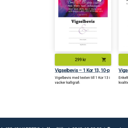
shopping_cart
299
kr
Vigselbevis – 1 Kor 13, 10-p
Vigs
Vigelbevis med texten till 1 Kor 13 i
Enkelt
vacker kalligrafi.
kvalit