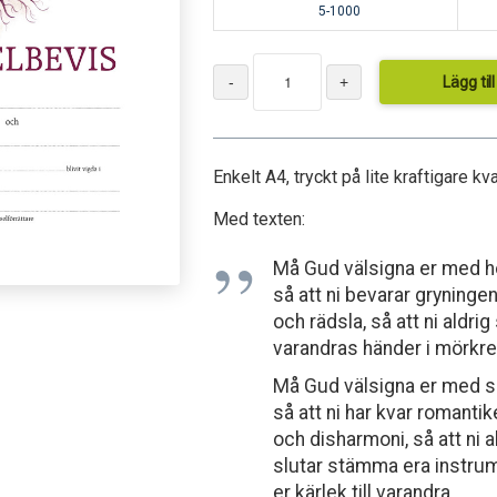
5-1000
Lägg til
Enkelt A4, tryckt på lite kraftigare kv
Med texten:
Må Gud välsigna er med h
så att ni bevarar gryningen
och rädsla, så att ni aldrig
varandras händer i mörkre
Må Gud välsigna er med s
så att ni har kvar romantik
och disharmoni, så att ni a
slutar stämma era instru
er kärlek till varandra.