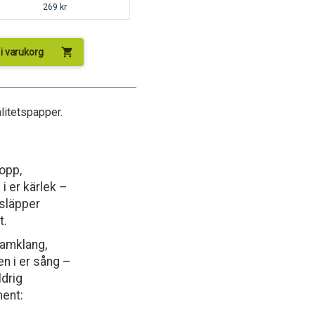
269
kr
shopping_cart
l i varukorg
alitetspapper.
opp,
 i er kärlek –
 släpper
t.
amklang,
en i er sång –
ldrig
ment: