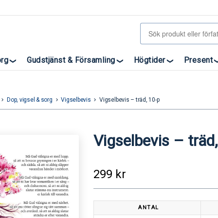
org
Gudstjänst & Församling
Högtider
Present
Dop, vigsel & sorg
Vigselbevis
Vigselbevis – träd, 10-p
eyboard_arrow_right
keyboard_arrow_right
keyboard_arrow_right
Vigselbevis – träd
299
kr
ANTAL