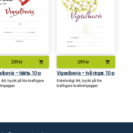
shopping_cart
shopping_cart
299
kr
299
kr
elbevis – hjärta, 10-p
Vigselbevis – två ringar, 10-p
 A4, tryckt på lite kraftigare
Enkelsidigt A4, tryckt på lite
etspapper.
kraftigare kvalitetspapper.