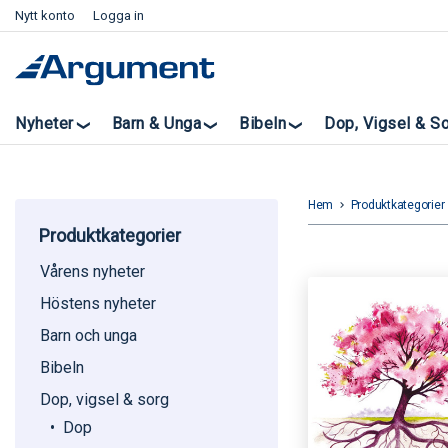
Nytt konto
Logga in
Nyheter
Barn & Unga
Bibeln
Dop, Vigsel & S
Hem
Produktkategorier
keyboard_arrow_right
k
Produktkategorier
Vårens nyheter
Höstens nyheter
Barn och unga
Bibeln
Dop, vigsel & sorg
Dop