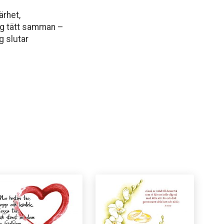
ärhet,
sig tätt samman –
g slutar