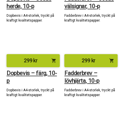
herde, 10-p
välsignar, 10-p
Dopbevis i A4-storlek, tryckt på
Fadderbrev i A4-storlek, tryckt på
kraftigt kvalitetspapper.
kraftigt kvalitetspapper.
299
kr
299
kr
shopping_cart
shopping_cart
Dopbevis – färg, 10-
Fadderbrev –
p
lövhjärta, 10-p
Dopbevis i A4-storlek, tryckt på
Fadderbrev i A4-storlek, tryckt på
kraftigt kvalitetspapper.
kraftigt kvalitetspapper.