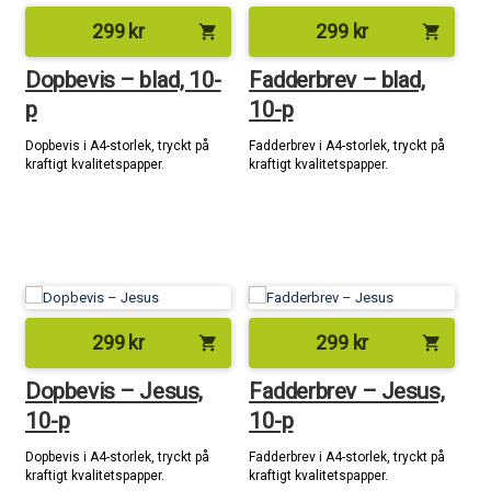
299
kr
299
kr
shopping_cart
shopping_cart
Dopbevis – blad, 10-
Fadderbrev – blad,
p
10-p
Dopbevis i A4-storlek, tryckt på
Fadderbrev i A4-storlek, tryckt på
kraftigt kvalitetspapper.
kraftigt kvalitetspapper.
299
kr
299
kr
shopping_cart
shopping_cart
Dopbevis – Jesus,
Fadderbrev – Jesus,
10-p
10-p
Dopbevis i A4-storlek, tryckt på
Fadderbrev i A4-storlek, tryckt på
kraftigt kvalitetspapper.
kraftigt kvalitetspapper.