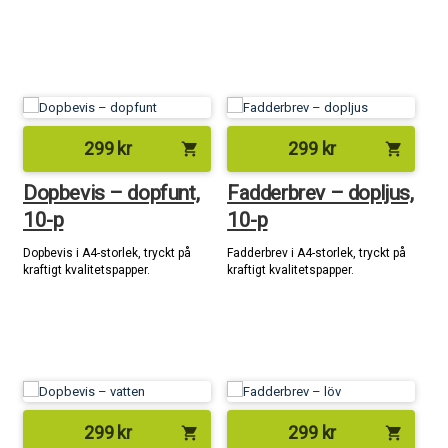
299
kr
299
kr
shopping_cart
shopping_cart
Dopbevis – dopfunt,
Fadderbrev – dopljus,
10-p
10-p
Dopbevis i A4-storlek, tryckt på
Fadderbrev i A4-storlek, tryckt på
kraftigt kvalitetspapper.
kraftigt kvalitetspapper.
299
kr
299
kr
shopping_cart
shopping_cart