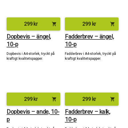
299
kr
299
kr
shopping_cart
shopping_cart
Dopbevis – ängel,
Fadderbrev – ängel,
10-p
10-p
Dopbevis i A4-storlek, tryckt på
Fadderbrev i A4-storlek, tryckt på
kraftigt kvalitetspapper.
kraftigt kvalitetspapper.
299
kr
299
kr
shopping_cart
shopping_cart
Dopbevis – ande, 10-
Fadderbrev – kalk,
p
10-p