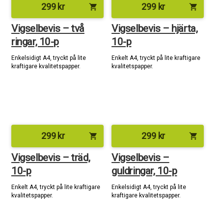
299
kr
299
kr
shopping_cart
shopping_cart
Vigselbevis – två
Vigselbevis – hjärta,
ringar, 10-p
10-p
Enkelsidigt A4, tryckt på lite
Enkelt A4, tryckt på lite kraftigare
kraftigare kvalitetspapper.
kvalitetspapper.
299
kr
299
kr
shopping_cart
shopping_cart
Vigselbevis – träd,
Vigselbevis –
10-p
guldringar, 10-p
Enkelt A4, tryckt på lite kraftigare
Enkelsidigt A4, tryckt på lite
kvalitetspapper.
kraftigare kvalitetspapper.