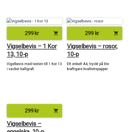
299
kr
299
kr
shopping_cart
shopping_cart
Vigselbevis – 1 Kor
Vigselbevis – rosor,
13, 10-p
10-p
Vigelbevis med texten till 1 Kor 13
Ett enkelt A4, tryckt på lite
i vacker kalligrafi.
kraftigare kvalitetspapper.
299
kr
shopping_cart
Vigselbevis –
engelska, 10-p