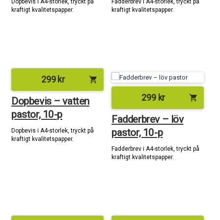
Dopbevis i A4-storlek, tryckt på
Fadderbrev i A4-storlek, tryckt på
kraftigt kvalitetspapper.
kraftigt kvalitetspapper.
299
kr
shopping_cart
299
kr
shopping_cart
Dopbevis – vatten
pastor, 10-p
Fadderbrev – löv
pastor, 10-p
Dopbevis i A4-storlek, tryckt på
kraftigt kvalitetspapper.
Fadderbrev i A4-storlek, tryckt på
kraftigt kvalitetspapper.