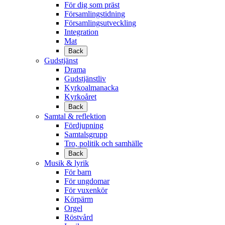
För dig som präst
Församlingstidning
Församlingsutveckling
Integration
Mat
Back
Gudstjänst
Drama
Gudstjänstliv
Kyrkoalmanacka
Kyrkoåret
Back
Samtal & reflektion
Fördjupning
Samtalsgrupp
Tro, politik och samhälle
Back
Musik & lyrik
För barn
För ungdomar
För vuxenkör
Körpärm
Orgel
Röstvård