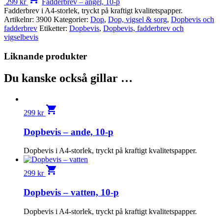
299
kr
Fadderbrev – ängel, 10-p
Fadderbrev i A4-storlek, tryckt på kraftigt kvalitetspapper.
Artikelnr:
3900
Kategorier:
Dop
,
Dop, vigsel & sorg
,
Dopbevis och
fadderbrev
Etiketter:
Dopbevis
,
Dopbevis, fadderbrev och
vigselbevis
Liknande produkter
Du kanske också gillar …
shopping_cart
299
kr
Dopbevis – ande, 10-p
Dopbevis i A4-storlek, tryckt på kraftigt kvalitetspapper.
shopping_cart
299
kr
Dopbevis – vatten, 10-p
Dopbevis i A4-storlek, tryckt på kraftigt kvalitetspapper.