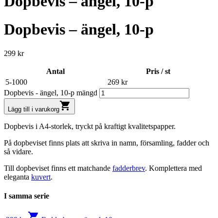
Dopbevis – ängel, 10-p
Dopbevis – ängel, 10-p
299
kr
Antal
Pris / st
5-1000
269
kr
Dopbevis - ängel, 10-p mängd
shopping_cart
Lägg till i varukorg
Dopbevis i A4-storlek, tryckt på kraftigt kvalitetspapper.
På dopbeviset finns plats att skriva in namn, församling, fadder och
så vidare.
Till dopbeviset finns ett matchande
fadderbrev
. Komplettera med
eleganta
kuvert
.
I samma serie
shopping_cart