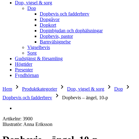
Dop, vigsel & sorg
Dop
Dopbevis och fadderbrev
Dopgåvor
Dopkort
Dopinbjudan och dophälsningar
Dopbevis, pastor
Barnvälsignelse
Vigselbevis
Sorg
Gudstjänst & församling
Högtider
Presenter
Fyndhörnan
keyboard_arrow_right
keyboard_arrow_right
keyboard_arrow_right
keyboard_arrow_right
Hem
Produktkategorier
Dop, vigsel & sorg
Dop
keyboard_arrow_right
Dopbevis och fadderbrev
Dopbevis – ängel, 10-p
Artikelnr: 3900
Illustratör: Anna Eriksson