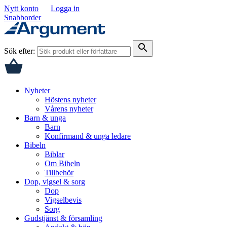
Nytt konto
Logga in
Snabborder
search
Sök efter:
Nyheter
Höstens nyheter
Vårens nyheter
Barn & unga
Barn
Konfirmand & unga ledare
Bibeln
Biblar
Om Bibeln
Tillbehör
Dop, vigsel & sorg
Dop
Vigselbevis
Sorg
Gudstjänst & församling