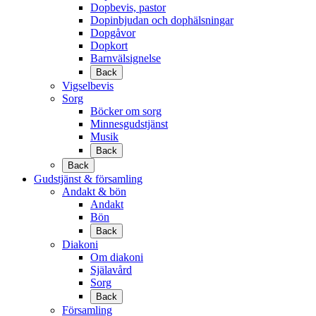
Dopbevis, pastor
Dopinbjudan och dophälsningar
Dopgåvor
Dopkort
Barnvälsignelse
Back
Vigselbevis
Sorg
Böcker om sorg
Minnesgudstjänst
Musik
Back
Back
Gudstjänst & församling
Andakt & bön
Andakt
Bön
Back
Diakoni
Om diakoni
Själavård
Sorg
Back
Församling