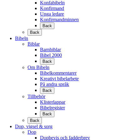
Konfabibeln
Konfirmand
Unga ledare
Konfirmandminnen
Back
Back
Bibeln
Biblar
Barnbiblar
Bibel 2000
Back
Om Bibeln
Bibelkommentarer
Kreativt bibelarbete
På andra språk
Back
Tillbehör
Klisterlappar
Bibelregister
Back
Back
Dop, vigsel & sorg
Dop
Dopbevis och fadderbrev