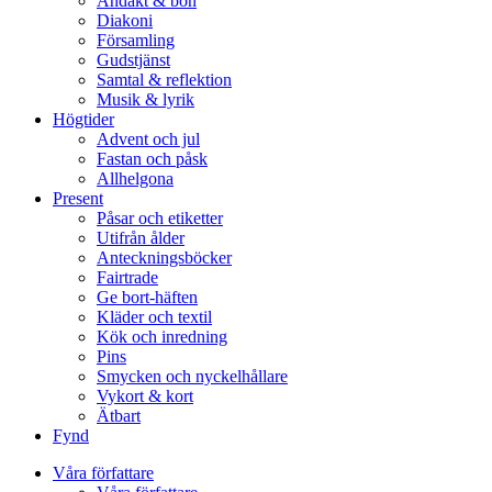
Andakt & bön
Diakoni
Församling
Gudstjänst
Samtal & reflektion
Musik & lyrik
Högtider
Advent och jul
Fastan och påsk
Allhelgona
Present
Påsar och etiketter
Utifrån ålder
Anteckningsböcker
Fairtrade
Ge bort-häften
Kläder och textil
Kök och inredning
Pins
Smycken och nyckelhållare
Vykort & kort
Ätbart
Fynd
Våra författare