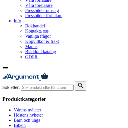
Våra författare
Våra föreläsare
Pressbilder omslag
Pressbilder författare
Info
Bokhandel
Kontakta oss
Vanliga frågor
Köpvillkor & frakt
Manus
Bläddra i katalog
GDPR
menu
search
Sök efter:
Produktkategorier
Vårens nyheter
Höstens nyheter
Barn och unga
Bibeln