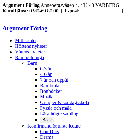
Argument Förlag
Annebergsvägen 4, 432 48 VARBERG |
Kundtjänst:
0340-69 80 00 |
E-post:
order@argument.se
|
Samtyckesval
Argument Förlag
Mitt konto
Höstens nyheter
Vårens nyheter
Barn och unga
Barn
0-3 år
4-6 år
7 år och uppåt
Barnbiblar
Bönböcker
Musik
Grupper & söndagsskola
Pyssla och måla
Läsa högt / samling
Back
Konfirmand & unga ledare
Con Dios
Drama