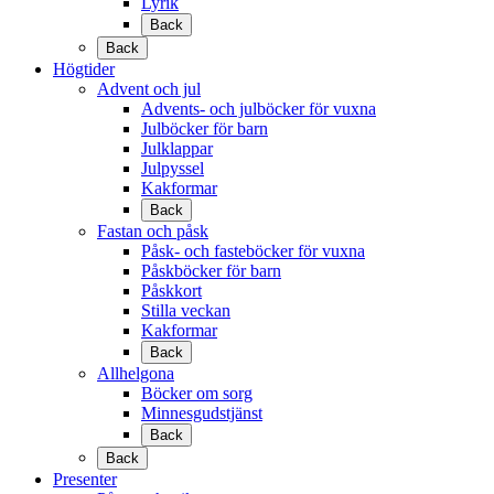
Lyrik
Back
Back
Högtider
Advent och jul
Advents- och julböcker för vuxna
Julböcker för barn
Julklappar
Julpyssel
Kakformar
Back
Fastan och påsk
Påsk- och fasteböcker för vuxna
Påskböcker för barn
Påskkort
Stilla veckan
Kakformar
Back
Allhelgona
Böcker om sorg
Minnesgudstjänst
Back
Back
Presenter