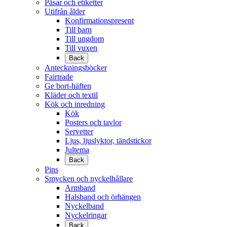
Påsar och etiketter
Utifrån ålder
Konfirmationspresent
Till barn
Till ungdom
Till vuxen
Back
Anteckningsböcker
Fairtrade
Ge bort-häften
Kläder och textil
Kök och inredning
Kök
Posters och tavlor
Servetter
Ljus, ljuslyktor, tändstickor
Jultema
Back
Pins
Smycken och nyckelhållare
Armband
Halsband och örhängen
Nyckelband
Nyckelringar
Back