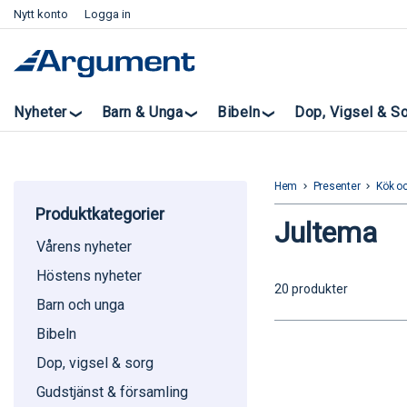
Nytt konto
Logga in
Nyheter
Barn & Unga
Bibeln
Dop, Vigsel & S
Hem
Presenter
Kök oc
keyboard_arrow_right
keyboard_arrow_right
Produktkategorier
Jultema
Vårens nyheter
Höstens nyheter
20 produkter
Barn och unga
Bibeln
Dop, vigsel & sorg
Gudstjänst & församling