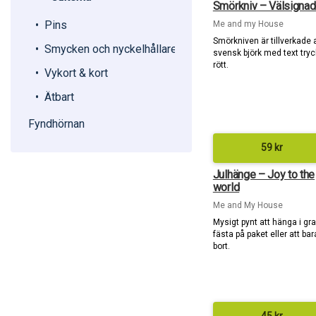
Smörkniv – Välsignad 
Pins
Me and my House
Smörkniven är tillverkade 
Smycken och nyckelhållare
svensk björk med text tryck
rött.
Vykort & kort
Ätbart
Fyndhörnan
59
kr
Julhänge – Joy to the
world
Me and My House
Mysigt pynt att hänga i gr
fästa på paket eller att bar
bort.