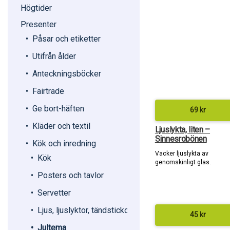
Högtider
Presenter
Påsar och etiketter
Utifrån ålder
Anteckningsböcker
Fairtrade
Ge bort-häften
69
kr
Kläder och textil
Ljuslykta, liten –
Sinnesrobönen
Kök och inredning
Vacker ljuslykta av
Kök
genomskinligt glas.
Posters och tavlor
Servetter
Ljus, ljuslyktor, tändstickor
45
kr
Jultema