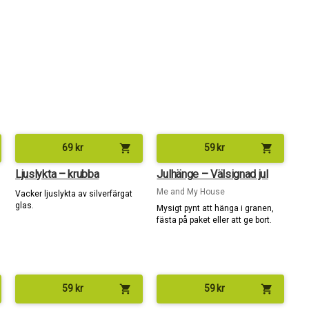
shopping_cart
shopping_cart
69
kr
59
kr
Ljuslykta – krubba
Julhänge – Välsignad jul
Me and My House
Vacker ljuslykta av silverfärgat
glas.
Mysigt pynt att hänga i granen,
fästa på paket eller att ge bort.
shopping_cart
shopping_cart
59
kr
59
kr