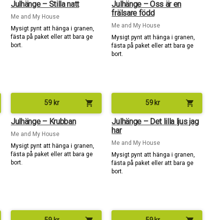
Julhänge – Stilla natt
Julhänge – Oss är en
frälsare född
Me and My House
Me and My House
Mysigt pynt att hänga i granen,
fästa på paket eller att bara ge
Mysigt pynt att hänga i granen,
bort.
fästa på paket eller att bara ge
bort.
shopping_cart
shopping_cart
59
kr
59
kr
Julhänge – Krubban
Julhänge – Det lilla ljus jag
har
Me and My House
Me and My House
Mysigt pynt att hänga i granen,
fästa på paket eller att bara ge
Mysigt pynt att hänga i granen,
bort.
fästa på paket eller att bara ge
bort.