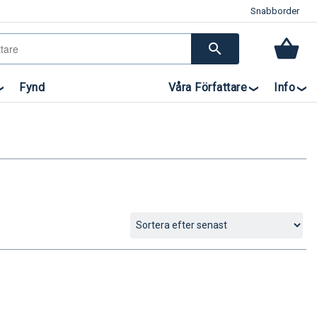
Snabborder
search
Fynd
Våra Författare
Info