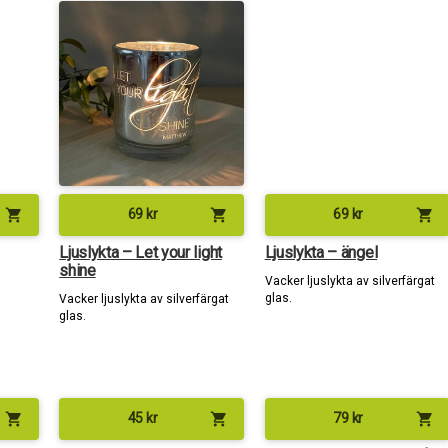
shopping_cart
shopping_cart
shopping_cart
69
kr
69
kr
Ljuslykta – Let your light
Ljuslykta – ängel
shine
Vacker ljuslykta av silverfärgat
glas.
Vacker ljuslykta av silverfärgat
glas.
shopping_cart
shopping_cart
shopping_cart
45
kr
79
kr