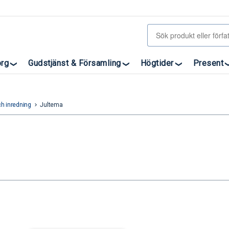
org
Gudstjänst & Församling
Högtider
Present
h inredning
Jultema
keyboard_arrow_right