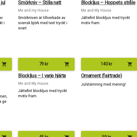
jul
Smörkniv – Stilla natt
Blockljus – Hoppets stråle
Me and my House
Me and My House
av
Smörkniven är tillverkade av
Jättefint blockljus med tryckt
t i
svensk björk med text tryckt i
motiv fram.
svart.
shopping_cart
shopping_cart
shopping_cart
79
kr
140
kr
Blockljus – I varje hjärta
Ornament (fairtrade)
Me and My House
Julstämning med mening!
Jättefint blockljus med tryckt
motiv fram.
anen,
a ge