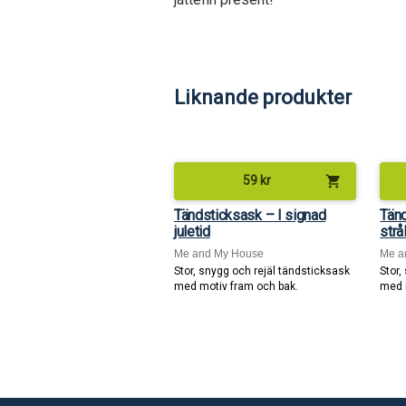
Liknande produkter
shopping_cart
59
kr
Tändsticksask – I signad
Tän
juletid
strå
Me and My House
Me a
Stor, snygg och rejäl tändsticksask
Stor,
med motiv fram och bak.
med 