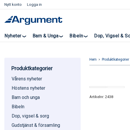
Nytt konto
Logga in
Nyheter
Barn & Unga
Bibeln
Dop, Vigsel & S
Hem
Produktkategorier
keyboard_arrow_right
k
Produktkategorier
Vårens nyheter
Höstens nyheter
Artikelnr: 2438
Barn och unga
Bibeln
Dop, vigsel & sorg
Gudstjänst & församling