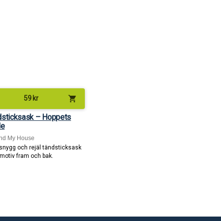
shopping_cart
59
kr
dsticksask – Hoppets
le
nd My House
 snygg och rejäl tändsticksask
motiv fram och bak.