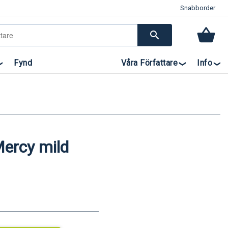
Snabborder
search
Fynd
Våra Författare
Info
ercy mild