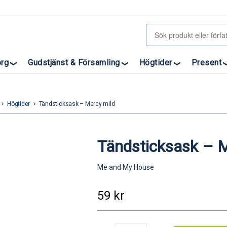
org
Gudstjänst & Församling
Högtider
Present
Högtider
Tändsticksask – Mercy mild
eyboard_arrow_right
keyboard_arrow_right
Tändsticksask – M
Me and My House
59
kr