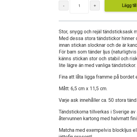
Lägg til
Stor, snygg och rejäl tändsticksask 
Med dessa stora tändstickor hinner 
innan stickan slocknar och de är kano
För barn som tänder ljus (naturligtv
känns stickan stor och stabil och ris
lite lägre än med vanliga tändstickor.
Fina att låta ligga framme på bordet e
Mått: 6,5 cm x 11,5 cm.
Varje ask innehåller ca. 50 stora tänd
Tändstickorna tillverkas i Sverige a
återvunnen kartong med halvmatt fini
Matcha med exempelvis blockljus ell
jättefin present!