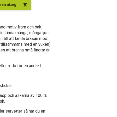
shopping_cart
l i varukorg
med motiv fram och bak.
du tända många, många ljus
n till att tända brasan med.
is tillsammans med en vuxen)
ken att bränna små fingrar är
ller redo för en andakt.
stickor.
v asp och askarna av 100 %
sh.
er servetter så har du en