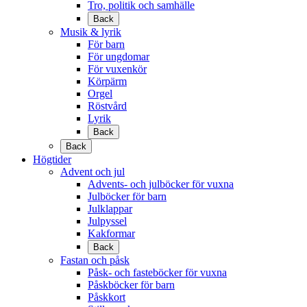
Tro, politik och samhälle
Back
Musik & lyrik
För barn
För ungdomar
För vuxenkör
Körpärm
Orgel
Röstvård
Lyrik
Back
Back
Högtider
Advent och jul
Advents- och julböcker för vuxna
Julböcker för barn
Julklappar
Julpyssel
Kakformar
Back
Fastan och påsk
Påsk- och fasteböcker för vuxna
Påskböcker för barn
Påskkort