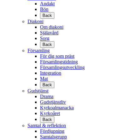
Andakt
Bön
Back
Diakoni
Om diakoni
Själavård
Sorg
Back
Församling
För dig som präst
Församlingstidning
Församlingsutveckling
Integration
Mat
Back
Gudstjänst
Drama
Gudstjänstliv
Kyrkoalmanacka
Kyrkoåret
Back
Samtal & reflektion
Fördjupning
Samtalsgrupp