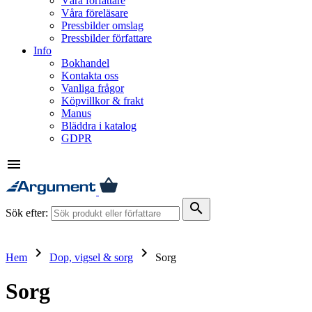
Våra författare
Våra föreläsare
Pressbilder omslag
Pressbilder författare
Info
Bokhandel
Kontakta oss
Vanliga frågor
Köpvillkor & frakt
Manus
Bläddra i katalog
GDPR
menu
search
Sök efter:
keyboard_arrow_right
keyboard_arrow_right
Hem
Dop, vigsel & sorg
Sorg
Sorg