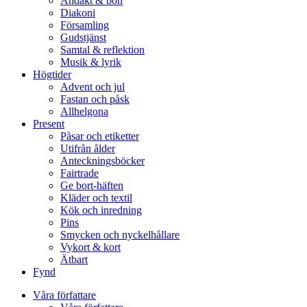
Andakt & bön
Diakoni
Församling
Gudstjänst
Samtal & reflektion
Musik & lyrik
Högtider
Advent och jul
Fastan och påsk
Allhelgona
Present
Påsar och etiketter
Utifrån ålder
Anteckningsböcker
Fairtrade
Ge bort-häften
Kläder och textil
Kök och inredning
Pins
Smycken och nyckelhållare
Vykort & kort
Ätbart
Fynd
Våra författare