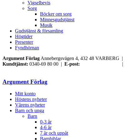
Vigselbevis
Sorg
Böcker om sorg
Minnesgudstjänst
Musik
Gudstjänst & församling
Högtider
Presenter
Fyndhörnan
Argument Förlag
Annebergsvägen 4, 432 48 VARBERG |
Kundtjänst:
0340-69 80 00 |
E-post:
order@argument.se
|
Samtyckesval
Argument Förlag
Mitt konto
Höstens nyheter
Vårens nyheter
Barn och unga
Barn
0-3 år
4-6 år
7 år och uppåt
Barnbiblar