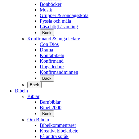
Bönböcker
Musik
Grupper & söndagsskola
Pyssla och måla
Läsa högt / samling
Back
Konfirmand & unga ledare
Con Dios
Drama
Konfabibeln
Konfirmand
Unga ledare
Konfirmandminnen
Back
Back
Bibeln
Biblar
Barnbiblar
Bibel 2000
Back
Om Bibeln
Bibelkommentarer
Kreativt bibelarbete
På andra språk