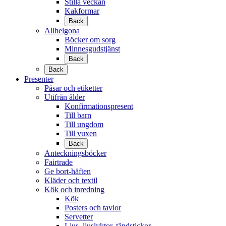
Stilla veckan
Kakformar
Back
Allhelgona
Böcker om sorg
Minnesgudstjänst
Back
Back
Presenter
Påsar och etiketter
Utifrån ålder
Konfirmationspresent
Till barn
Till ungdom
Till vuxen
Back
Anteckningsböcker
Fairtrade
Ge bort-häften
Kläder och textil
Kök och inredning
Kök
Posters och tavlor
Servetter
Ljus, ljuslyktor, tändstickor