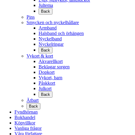
Jultema
Back
Pins
Smycken och nyckelhållare
Armband
Halsband och örhängen
Nyckelband
Nyckelringar
Back
Vykort & kort
Akvarellkort
Beklagar sorgen
Dopkort
Vykort, barn
Påskkort
Julkort
Back
Ätbart
Back
Fyndhörnan
Bokhandel
Köpvillkor
Vanliga frågor
Våra författare