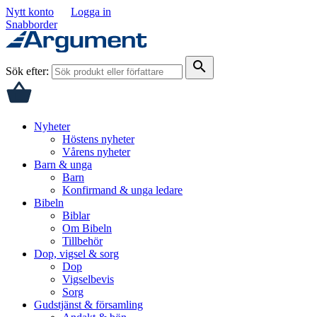
Nytt konto
Logga in
Snabborder
search
Sök efter:
Nyheter
Höstens nyheter
Vårens nyheter
Barn & unga
Barn
Konfirmand & unga ledare
Bibeln
Biblar
Om Bibeln
Tillbehör
Dop, vigsel & sorg
Dop
Vigselbevis
Sorg
Gudstjänst & församling