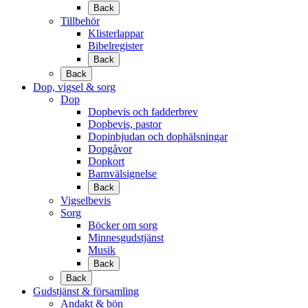
Back
Tillbehör
Klisterlappar
Bibelregister
Back
Back
Dop, vigsel & sorg
Dop
Dopbevis och fadderbrev
Dopbevis, pastor
Dopinbjudan och dophälsningar
Dopgåvor
Dopkort
Barnvälsignelse
Back
Vigselbevis
Sorg
Böcker om sorg
Minnesgudstjänst
Musik
Back
Back
Gudstjänst & församling
Andakt & bön