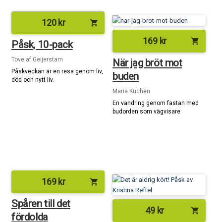
120
kr
shopping_cart
169
kr
shopping_cart
Påsk, 10-pack
Tove af Geijerstam
När jag bröt mot
Påskveckan är en resa genom liv,
buden
död och nytt liv.
Maria Küchen
En vandring genom fastan med
budorden som vägvisare
169
kr
shopping_cart
Spåren till det
49
kr
shopping_cart
fördolda