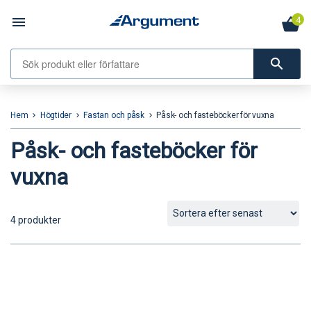
menu
4
search
Hem
Högtider
Fastan och påsk
Påsk- och fasteböcker för vuxna
keyboard_arrow_right
keyboard_arrow_right
keyboard_arrow_right
Påsk- och fasteböcker för
vuxna
4 produkter