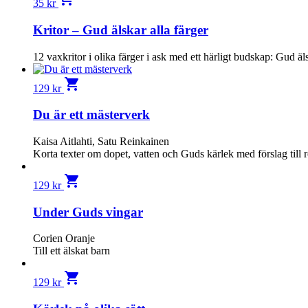
35
kr
Kritor – Gud älskar alla färger
12 vaxkritor i olika färger i ask med ett härligt budskap: Gud äls
shopping_cart
129
kr
Du är ett mästerverk
Kaisa Aitlahti, Satu Reinkainen
Korta texter om dopet, vatten och Guds kärlek med förslag till rö
shopping_cart
129
kr
Under Guds vingar
Corien Oranje
Till ett älskat barn
shopping_cart
129
kr