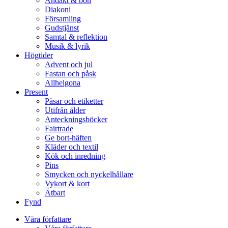
Andakt & bön
Diakoni
Församling
Gudstjänst
Samtal & reflektion
Musik & lyrik
Högtider
Advent och jul
Fastan och påsk
Allhelgona
Present
Påsar och etiketter
Utifrån ålder
Anteckningsböcker
Fairtrade
Ge bort-häften
Kläder och textil
Kök och inredning
Pins
Smycken och nyckelhållare
Vykort & kort
Ätbart
Fynd
Våra författare