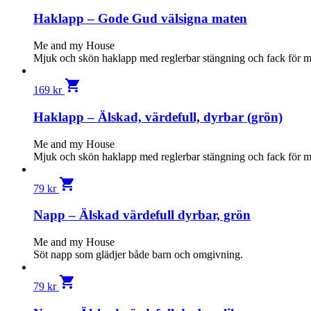
Haklapp – Gode Gud välsigna maten
Me and my House
Mjuk och skön haklapp med reglerbar stängning och fack för 
shopping_cart
169
kr
Haklapp – Älskad, värdefull, dyrbar (grön)
Me and my House
Mjuk och skön haklapp med reglerbar stängning och fack för 
shopping_cart
79
kr
Napp – Älskad värdefull dyrbar, grön
Me and my House
Söt napp som glädjer både barn och omgivning.
shopping_cart
79
kr