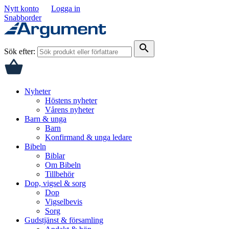
Nytt konto
Logga in
Snabborder
search
Sök efter:
Nyheter
Höstens nyheter
Vårens nyheter
Barn & unga
Barn
Konfirmand & unga ledare
Bibeln
Biblar
Om Bibeln
Tillbehör
Dop, vigsel & sorg
Dop
Vigselbevis
Sorg
Gudstjänst & församling