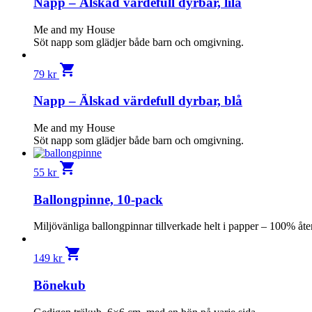
Napp – Älskad värdefull dyrbar, lila
Me and my House
Söt napp som glädjer både barn och omgivning.
shopping_cart
79
kr
Napp – Älskad värdefull dyrbar, blå
Me and my House
Söt napp som glädjer både barn och omgivning.
shopping_cart
55
kr
Ballongpinne, 10-pack
Miljövänliga ballongpinnar tillverkade helt i papper – 100% åt
shopping_cart
149
kr
Bönekub