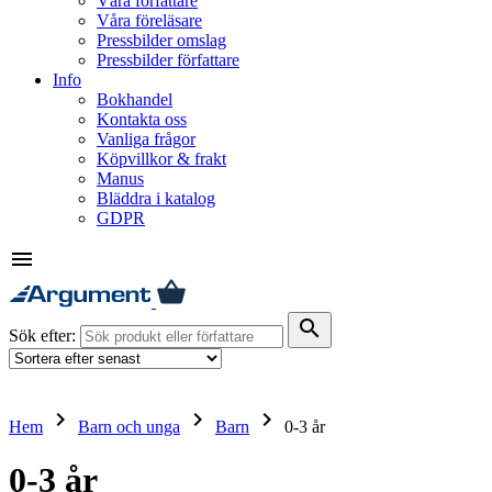
Våra författare
Våra föreläsare
Pressbilder omslag
Pressbilder författare
Info
Bokhandel
Kontakta oss
Vanliga frågor
Köpvillkor & frakt
Manus
Bläddra i katalog
GDPR
menu
search
Sök efter:
keyboard_arrow_right
keyboard_arrow_right
keyboard_arrow_right
Hem
Barn och unga
Barn
0-3 år
0-3 år