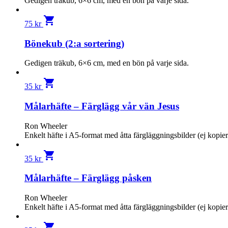
Gedigen träkub, 6×6 cm, med en bön på varje sida.
shopping_cart
75
kr
Bönekub (2:a sortering)
Gedigen träkub, 6×6 cm, med en bön på varje sida.
shopping_cart
35
kr
Målarhäfte – Färglägg vår vän Jesus
Ron Wheeler
Enkelt häfte i A5-format med åtta färgläggningsbilder (ej kopie
shopping_cart
35
kr
Målarhäfte – Färglägg påsken
Ron Wheeler
Enkelt häfte i A5-format med åtta färgläggningsbilder (ej kopie
shopping_cart