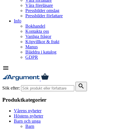
Våra författare
Våra föreläsare
Pressbilder omslag
Pressbilder författare
Info
Bokhandel
Kontakta oss
Vanliga frågor
Köpvillkor & frakt
Manus
Bläddra i katalog
GDPR
menu
search
Sök efter:
Produktkategorier
Vårens nyheter
Höstens nyheter
Barn och unga
Barn