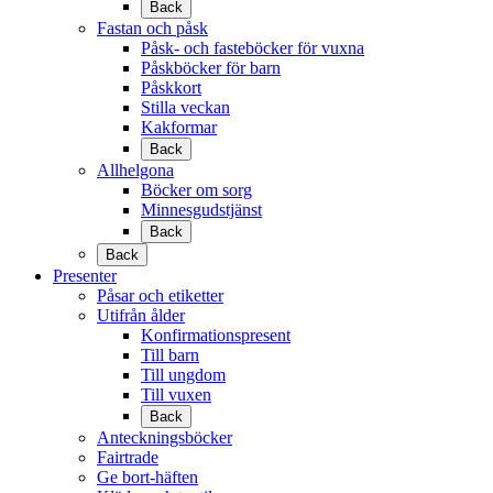
Back
Fastan och påsk
Påsk- och fasteböcker för vuxna
Påskböcker för barn
Påskkort
Stilla veckan
Kakformar
Back
Allhelgona
Böcker om sorg
Minnesgudstjänst
Back
Back
Presenter
Påsar och etiketter
Utifrån ålder
Konfirmationspresent
Till barn
Till ungdom
Till vuxen
Back
Anteckningsböcker
Fairtrade
Ge bort-häften