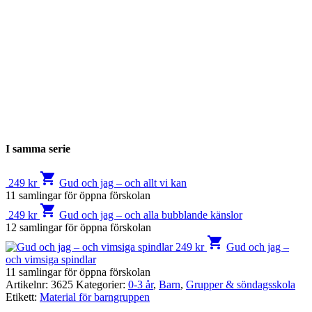
I samma serie
shopping_cart
249
kr
Gud och jag – och allt vi kan
11 samlingar för öppna förskolan
shopping_cart
249
kr
Gud och jag – och alla bubblande känslor
12 samlingar för öppna förskolan
shopping_cart
249
kr
Gud och jag –
och vimsiga spindlar
11 samlingar för öppna förskolan
Artikelnr:
3625
Kategorier:
0-3 år
,
Barn
,
Grupper & söndagsskola
Etikett:
Material för barngruppen