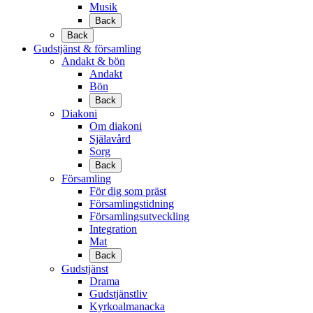
Musik
Back
Back
Gudstjänst & församling
Andakt & bön
Andakt
Bön
Back
Diakoni
Om diakoni
Själavård
Sorg
Back
Församling
För dig som präst
Församlingstidning
Församlingsutveckling
Integration
Mat
Back
Gudstjänst
Drama
Gudstjänstliv
Kyrkoalmanacka