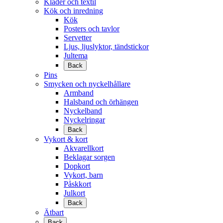
Kläder och textil
Kök och inredning
Kök
Posters och tavlor
Servetter
Ljus, ljuslyktor, tändstickor
Jultema
Back
Pins
Smycken och nyckelhållare
Armband
Halsband och örhängen
Nyckelband
Nyckelringar
Back
Vykort & kort
Akvarellkort
Beklagar sorgen
Dopkort
Vykort, barn
Påskkort
Julkort
Back
Ätbart
Back