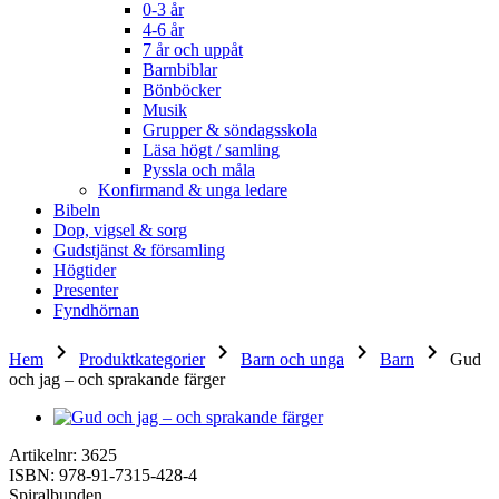
0-3 år
4-6 år
7 år och uppåt
Barnbiblar
Bönböcker
Musik
Grupper & söndagsskola
Läsa högt / samling
Pyssla och måla
Konfirmand & unga ledare
Bibeln
Dop, vigsel & sorg
Gudstjänst & församling
Högtider
Presenter
Fyndhörnan
keyboard_arrow_right
keyboard_arrow_right
keyboard_arrow_right
keyboard_arrow_right
Hem
Produktkategorier
Barn och unga
Barn
Gud
och jag – och sprakande färger
Artikelnr: 3625
ISBN: 978-91-7315-428-4
Spiralbunden