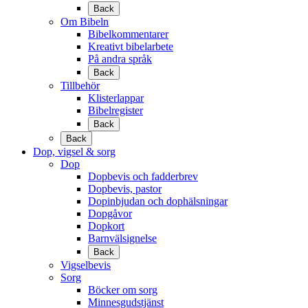
Back
Om Bibeln
Bibelkommentarer
Kreativt bibelarbete
På andra språk
Back
Tillbehör
Klisterlappar
Bibelregister
Back
Back
Dop, vigsel & sorg
Dop
Dopbevis och fadderbrev
Dopbevis, pastor
Dopinbjudan och dophälsningar
Dopgåvor
Dopkort
Barnvälsignelse
Back
Vigselbevis
Sorg
Böcker om sorg
Minnesgudstjänst