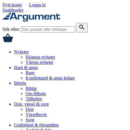
Nytt konto
Logga in
Snabborder
search
Sök efter:
Nyheter
Höstens nyheter
Vårens nyheter
Barn & unga
Barn
Konfirmand & unga ledare
Bibeln
Biblar
Om Bibeln
Tillbehör
Dop, vigsel & sorg
Dop
Vigselbevis
Sorg
Gudstjänst & församling