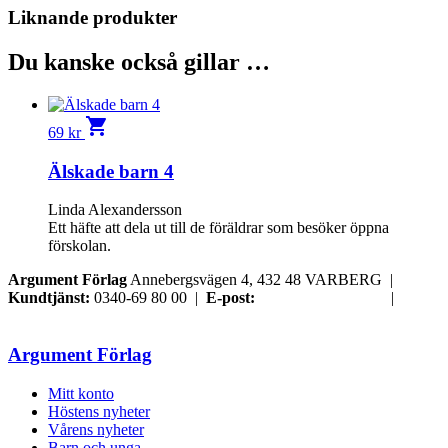
Liknande produkter
Du kanske också gillar …
shopping_cart
69
kr
Älskade barn 4
Linda Alexandersson
Ett häfte att dela ut till de föräldrar som besöker öppna
förskolan.
Argument Förlag
Annebergsvägen 4, 432 48 VARBERG |
Kundtjänst:
0340-69 80 00 |
E-post:
order@argument.se
|
Samtyckesval
Argument Förlag
Mitt konto
Höstens nyheter
Vårens nyheter
Barn och unga