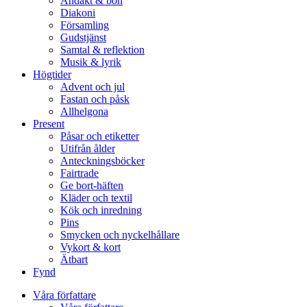
Andakt & bön
Diakoni
Församling
Gudstjänst
Samtal & reflektion
Musik & lyrik
Högtider
Advent och jul
Fastan och påsk
Allhelgona
Present
Påsar och etiketter
Utifrån ålder
Anteckningsböcker
Fairtrade
Ge bort-häften
Kläder och textil
Kök och inredning
Pins
Smycken och nyckelhållare
Vykort & kort
Ätbart
Fynd
Våra författare