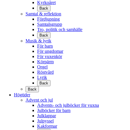
Kyrkoåret
Back
Samtal & reflektion
Fördjupning
Samtalsgrupp
Tro, politik och samhälle
Back
Musik & lyrik
För barn
För ungdomar
För vuxenkör
Körpärm
Orgel
Röstvård
Lyrik
Back
Back
Högtider
Advent och jul
Advents- och julböcker för vuxna
Julböcker för barn
Julklappar
Julpyssel
Kakformar