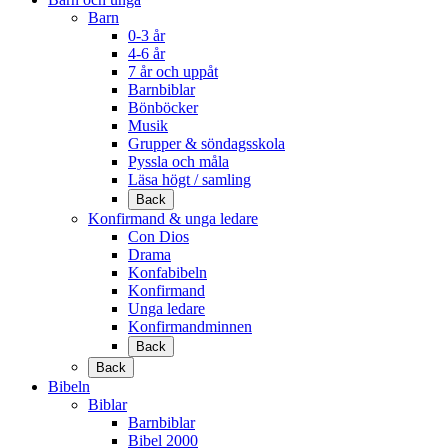
Barn
0-3 år
4-6 år
7 år och uppåt
Barnbiblar
Bönböcker
Musik
Grupper & söndagsskola
Pyssla och måla
Läsa högt / samling
Back
Konfirmand & unga ledare
Con Dios
Drama
Konfabibeln
Konfirmand
Unga ledare
Konfirmandminnen
Back
Back
Bibeln
Biblar
Barnbiblar
Bibel 2000