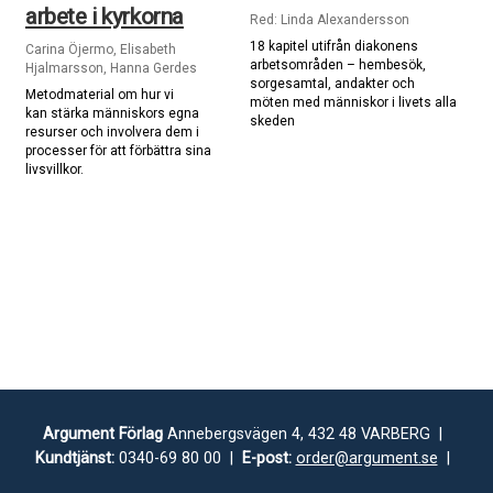
arbete i kyrkorna
Red: Linda Alexandersson
18 kapitel utifrån diakonens
Carina Öjermo, Elisabeth
arbetsområden – hembesök,
Hjalmarsson, Hanna Gerdes
sorgesamtal, andakter och
Metodmaterial om hur vi
möten med människor i livets alla
kan stärka människors egna
skeden
resurser och involvera dem i
processer för att förbättra sina
livsvillkor.
Argument Förlag
Annebergsvägen 4, 432 48 VARBERG |
Kundtjänst:
0340-69 80 00 |
E-post:
order@argument.se
|