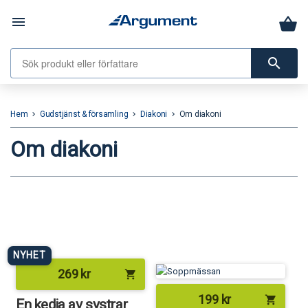
menu
search
Hem
Gudstjänst & församling
Diakoni
Om diakoni
keyboard_arrow_right
keyboard_arrow_right
keyboard_arrow_right
Om diakoni
NYHET
269
kr
shopping_cart
199
kr
shopping_cart
En kedja av systrar