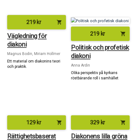
219
kr
shopping_cart
219
kr
shopping_cart
Vägledning för
diakoni
Politisk och profetisk
Magnus Bodin, Miriam Hollmer
diakoni
Ett material om diakonins teori
Anna Ardin
och praktik.
Olika perspektiv på kyrkans
röstbärande roll i samhället
129
kr
329
kr
shopping_cart
shopping_cart
Rättighetsbaserat
Diakonens lilla gröna