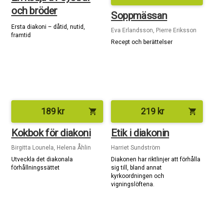
och bröder
Soppmässan
Ersta diakoni – dåtid, nutid,
Eva Erlandsson, Pierre Eriksson
framtid
Recept och berättelser
189
kr
219
kr
shopping_cart
shopping_cart
Kokbok för diakoni
Etik i diakonin
Birgitta Lounela, Helena Åhlin
Harriet Sundström
Utveckla det diakonala
Diakonen har riktlinjer att förhålla
förhållningssättet
sig till, bland annat
kyrkoordningen och
vigningslöftena.