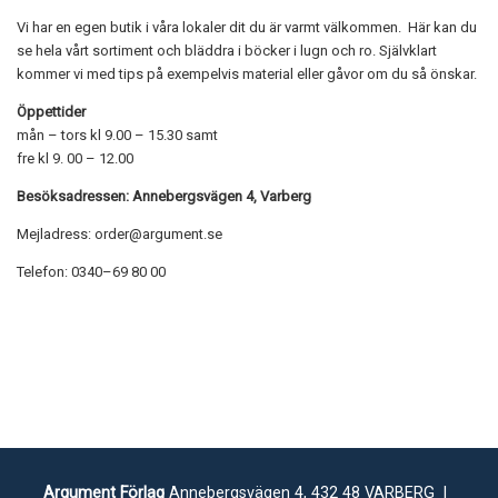
Vi har en egen butik i våra lokaler dit du är varmt välkommen. Här kan du
se hela vårt sortiment och bläddra i böcker i lugn och ro. Självklart
kommer vi med tips på exempelvis material eller gåvor om du så önskar.
Öppettider
mån – tors kl 9.00 – 15.30 samt
fre kl 9. 00 – 12.00
Besöksadressen: Annebergsvägen 4, Varberg
Mejladress: order@argument.se
Telefon: 0340–69 80 00
Argument Förlag
Annebergsvägen 4, 432 48 VARBERG |