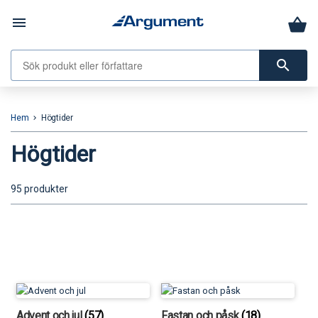
menu
search
Hem
Högtider
keyboard_arrow_right
Högtider
95 produkter
Advent och jul
(57)
Fastan och påsk
(18)