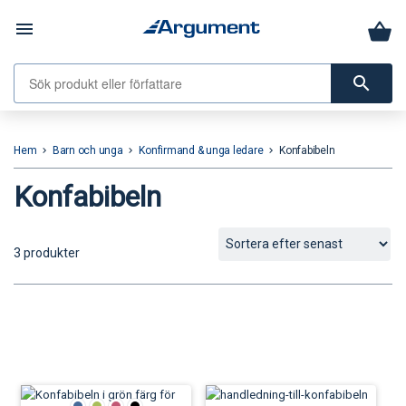
menu
search
Hem
Barn och unga
Konfirmand & unga ledare
Konfabibeln
keyboard_arrow_right
keyboard_arrow_right
keyboard_arrow_right
Konfabibeln
3 produkter