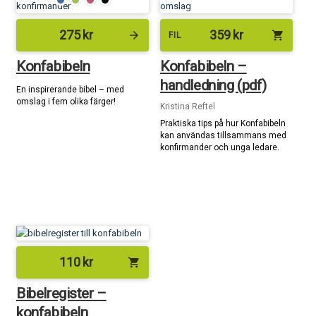
275
kr
359
kr
arrow_forward
shopping_cart
FIL
Konfabibeln
Konfabibeln –
handledning (pdf)
En inspirerande bibel – med
omslag i fem olika färger!
Kristina Reftel
Praktiska tips på hur Konfabibeln
kan användas tillsammans med
konfirmander och unga ledare.
110
kr
shopping_cart
Bibelregister –
konfabibeln