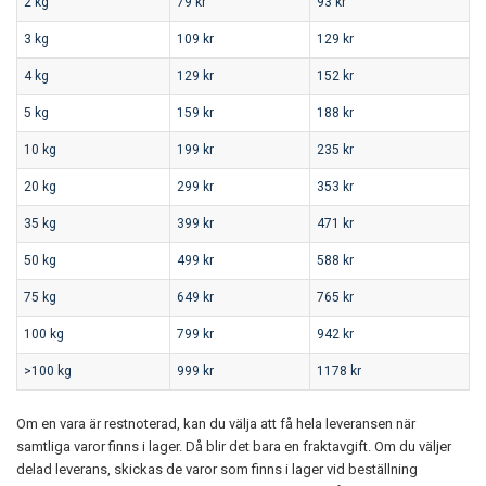
2 kg
79 kr
93 kr
3 kg
109 kr
129 kr
4 kg
129 kr
152 kr
5 kg
159 kr
188 kr
10 kg
199 kr
235 kr
20 kg
299 kr
353 kr
35 kg
399 kr
471 kr
50 kg
499 kr
588 kr
75 kg
649 kr
765 kr
100 kg
799 kr
942 kr
>100 kg
999 kr
1178 kr
Om en vara är restnoterad, kan du välja att få hela leveransen när
samtliga varor finns i lager. Då blir det bara en fraktavgift. Om du väljer
delad leverans, skickas de varor som finns i lager vid beställning