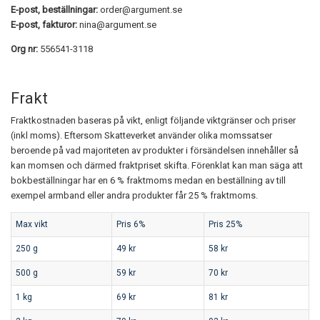
E-post, beställningar:
order@argument.se
E-post, fakturor:
nina@argument.se
Org nr:
556541-3118
Frakt
Fraktkostnaden baseras på vikt, enligt följande viktgränser och priser
(inkl moms). Eftersom Skatteverket använder olika momssatser
beroende på vad majoriteten av produkter i försändelsen innehåller så
kan momsen och därmed fraktpriset skifta. Förenklat kan man säga att
bokbeställningar har en 6 % fraktmoms medan en beställning av till
exempel armband eller andra produkter får 25 % fraktmoms.
Max vikt
Pris 6%
Pris 25%
250 g
49 kr
58 kr
500 g
59 kr
70 kr
1 kg
69 kr
81 kr