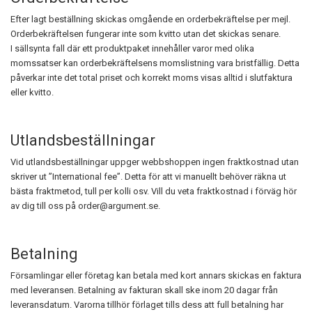
Efter lagt beställning skickas omgående en orderbekräftelse per mejl.
Orderbekräftelsen fungerar inte som kvitto utan det skickas senare.
I sällsynta fall där ett produktpaket innehåller varor med olika
momssatser kan orderbekräftelsens momslistning vara bristfällig. Detta
påverkar inte det total priset och korrekt moms visas alltid i slutfaktura
eller kvitto.
Utlandsbeställningar
Vid utlandsbeställningar uppger webbshoppen ingen fraktkostnad utan
skriver ut ”International fee”. Detta för att vi manuellt behöver räkna ut
bästa fraktmetod, tull per kolli osv. Vill du veta fraktkostnad i förväg hör
av dig till oss på order@argument.se.
Betalning
Församlingar eller företag kan betala med kort annars skickas en faktura
med leveransen. Betalning av fakturan skall ske inom 20 dagar från
leveransdatum. Varorna tillhör förlaget tills dess att full betalning har