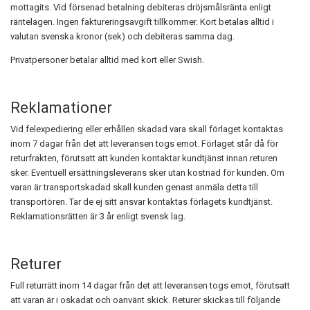
mottagits. Vid försenad betalning debiteras dröjsmålsränta enligt
räntelagen. Ingen faktureringsavgift tillkommer. Kort betalas alltid i
valutan svenska kronor (sek) och debiteras samma dag.
Privatpersoner betalar alltid med kort eller Swish.
Reklamationer
Vid felexpediering eller erhållen skadad vara skall förlaget kontaktas
inom 7 dagar från det att leveransen togs emot. Förlaget står då för
returfrakten, förutsatt att kunden kontaktar kundtjänst innan returen
sker. Eventuell ersättningsleverans sker utan kostnad för kunden. Om
varan är transportskadad skall kunden genast anmäla detta till
transportören. Tar de ej sitt ansvar kontaktas förlagets kundtjänst.
Reklamationsrätten är 3 år enligt svensk lag.
Returer
Full returrätt inom 14 dagar från det att leveransen togs emot, förutsatt
att varan är i oskadat och oanvänt skick. Returer skickas till följande