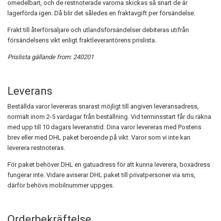
omedelbart, och de restnoterade varorna skickas så snart de är
lagerförda igen. Då blir det således en fraktavgift per försändelse.
Frakt till återförsäljare och utlandsförsändelser debiteras utifrån
försändelsens vikt enligt fraktleverantörens prislista.
Prislista gällande from: 240201
Leverans
Beställda varor levereras snarast möjligt till angiven leveransadress,
normalt inom 2-5 vardagar från beställning. Vid terminsstart får du räkna
med upp till 10 dagars leveranstid. Dina varor levereras med Postens
brev eller med DHL paket beroende på vikt. Varor som vi inte kan
leverera restnoteras.
För paket behöver DHL en gatuadress för att kunna leverera, boxadress
fungerar inte. Vidare aviserar DHL paket till privatpersoner via sms,
därför behövs mobilnummer uppges.
Orderbekräftelse