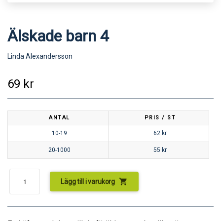
Älskade barn 4
Linda Alexandersson
69
kr
ANTAL
PRIS / ST
10-19
62
kr
20-1000
55
kr
shopping_cart
Lägg till i varukorg