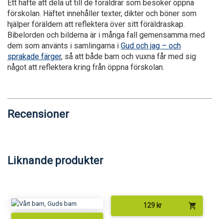
Ett häfte att dela ut till de föräldrar som besöker öppna
förskolan. Häftet innehåller texter, dikter och böner som
hjälper föräldern att reflektera över sitt föräldraskap.
Bibelorden och bilderna är i många fall gemensamma med
dem som använts i samlingarna i
Gud och jag – och
sprakade färger
, så att både barn och vuxna får med sig
något att reflektera kring från öppna förskolan.
Recensioner
Liknande produkter
shopping_cart
129
kr