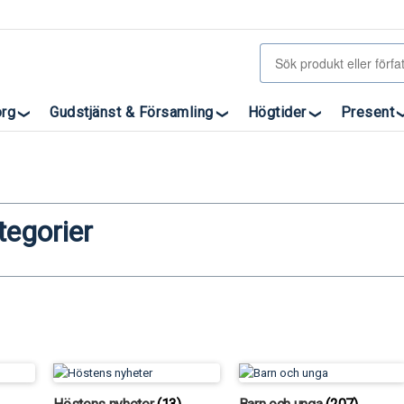
org
Gudstjänst & Församling
Högtider
Present
tegorier