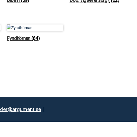
Bibeln
(59)
Dop, vigsel & sorg
(102)
Fyndhörnan
(64)
rder@argument.se
|