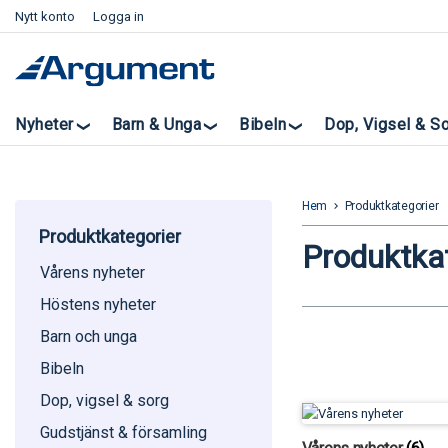
Nytt konto
Logga in
Nyheter
Barn & Unga
Bibeln
Dop, Vigsel & S
Hem
Produktkategorier
keyboard_arrow_right
Produktkategorier
Produktka
Vårens nyheter
Höstens nyheter
Barn och unga
Bibeln
Dop, vigsel & sorg
Gudstjänst & församling