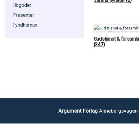
Vårens nyheter
(6)
Högtider
Presenter
Fyndhörnan
Gudstjänst & församli
(247)
Argument Förlag
Annebergsvägen 