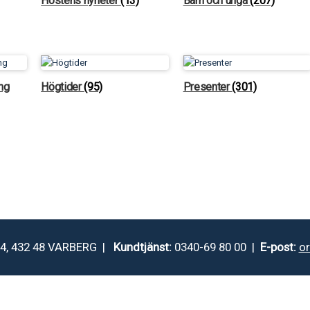
Höstens nyheter
(13)
Barn och unga
(207)
ng
Högtider
(95)
Presenter
(301)
4, 432 48 VARBERG |
Kundtjänst:
0340-69 80 00 |
E-post:
o