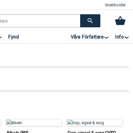
Snabborder
search
Fynd
Våra Författare
Info