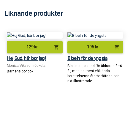
Liknande produkter
shopping_cart
shopping_cart
129
kr
195
kr
Hej Gud, här bor jag!
Bibeln för de yngsta
Monica Vikström-Jokela
Bibeln anpassad för åldrarna 3–6
år, med de mest välkända
Barnens bönbok
berättelserna återberättade och
rikt illustrerade.