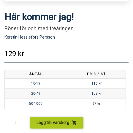
Här kommer jag!
Böner för och med treåringen
Kerstin Hesslefors Persson
129
kr
ANTAL
PRIS / ST
10-19
116
kr
20-49
103
kr
50-1000
97
kr
shopping_cart
Lägg till i varukorg