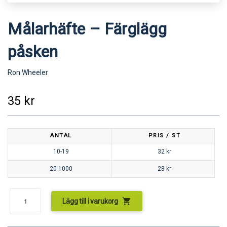
Målarhäfte – Färglägg
påsken
Ron Wheeler
35
kr
ANTAL
PRIS / ST
10-19
32
kr
20-1000
28
kr
shopping_cart
Lägg till i varukorg