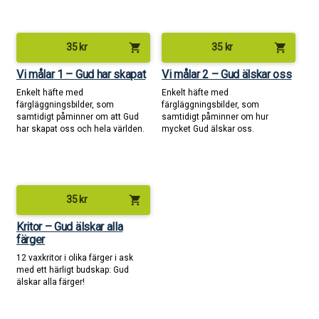
shopping_cart
shopping_cart
35
kr
35
kr
Vi målar 1 – Gud har skapat
Vi målar 2 – Gud älskar oss
Enkelt häfte med
Enkelt häfte med
färgläggningsbilder, som
färgläggningsbilder, som
samtidigt påminner om att Gud
samtidigt påminner om hur
har skapat oss och hela världen.
mycket Gud älskar oss.
shopping_cart
35
kr
Kritor – Gud älskar alla
färger
12 vaxkritor i olika färger i ask
med ett härligt budskap: Gud
älskar alla färger!