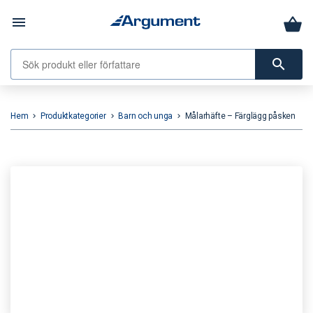
menu
search
Hem
Produktkategorier
Barn och unga
Målarhäfte – Färglägg påsken
keyboard_arrow_right
keyboard_arrow_right
keyboard_arrow_right