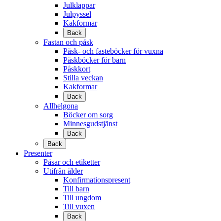
Julklappar
Julpyssel
Kakformar
Back
Fastan och påsk
Påsk- och fasteböcker för vuxna
Påskböcker för barn
Påskkort
Stilla veckan
Kakformar
Back
Allhelgona
Böcker om sorg
Minnesgudstjänst
Back
Back
Presenter
Påsar och etiketter
Utifrån ålder
Konfirmationspresent
Till barn
Till ungdom
Till vuxen
Back