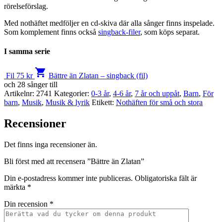
rörelseförslag.
Med nothäftet medföljer en cd-skiva där alla sånger finns inspelade.
Som komplement finns också
singback-filer
, som köps separat.
I samma serie
shopping_cart
Fil
75
kr
Bättre än Zlatan – singback (fil)
och 28 sånger till
Artikelnr:
2741
Kategorier:
0-3 år
,
4-6 år
,
7 år och uppåt
,
Barn
,
För
barn
,
Musik
,
Musik & lyrik
Etikett:
Nothäften för små och stora
Recensioner
Det finns inga recensioner än.
Bli först med att recensera ”Bättre än Zlatan”
Din e-postadress kommer inte publiceras.
Obligatoriska fält är
märkta
*
Din recension
*