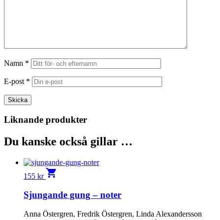
Namn
*
E-post
*
Liknande produkter
Du kanske också gillar …
shopping_cart
155
kr
Sjungande gung – noter
Anna Östergren, Fredrik Östergren, Linda Alexandersson