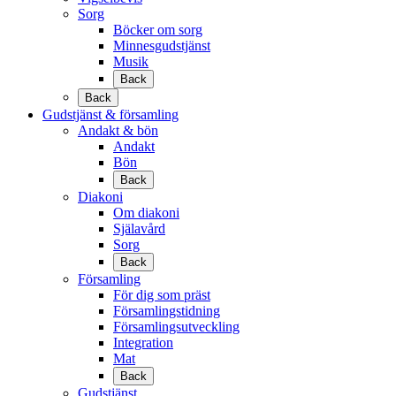
Sorg
Böcker om sorg
Minnesgudstjänst
Musik
Back
Back
Gudstjänst & församling
Andakt & bön
Andakt
Bön
Back
Diakoni
Om diakoni
Själavård
Sorg
Back
Församling
För dig som präst
Församlingstidning
Församlingsutveckling
Integration
Mat
Back
Gudstjänst