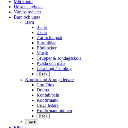
Mitt konto
Höstens nyheter
Vårens nyheter
Barn och unga
Barn
0-3 år
4-6 år
7 år och uppåt
Barnbiblar
Bönböcker
Musik
Grupper & söndagsskola
Pyssla och måla
Läsa högt / samling
Back
Konfirmand & unga ledare
Con Dios
Drama
Konfabibeln
Konfirmand
Unga ledare
Konfirmandminnen
Back
Back
Bibeln