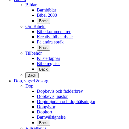
Biblar
Barnbiblar
Bibel 2000
Back
Om Bibeln
Bibelkommentarer
Kreativt bibelarbete
På andra språk
Back
Tillbehör
Klisterlappar
Bibelregister
Back
Back
Dop, vigsel & sorg
Dop
Dopbevis och fadderbrev
Dopbevis, pastor
Dopinbjudan och dophälsningar
Dopgåvor
Dopkort
Barnvälsignelse
Back
Vigselbevis