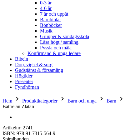
0-3 år
4-6 år
7 år och uppåt
Barnbiblar
Bönböcker
Musik
Grupper & söndagsskola
Läsa högt / samling
Pyssla och måla
Konfirmand & unga ledare
Bibeln
Dop, vigsel & sorg
Gudstjänst & församling
Högtider
Presenter
Fyndhörnan
keyboard_arrow_right
keyboard_arrow_right
keyboard_arrow_right
keyboard_arrow_right
Hem
Produktkategorier
Barn och unga
Barn
Bättre än Zlatan
Artikelnr: 2741
ISBN: 978-91-7315-564-9
Spiralbunden