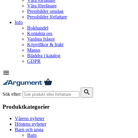
Våra författare
Våra föreläsare
Pressbilder omslag
Pressbilder författare
Info
Bokhandel
Kontakta oss
Vanliga frågor
Köpvillkor & frakt
Manus
Bläddra i katalog
GDPR
menu
search
Sök efter:
Produktkategorier
Vårens nyheter
Höstens nyheter
Barn och unga
Barn