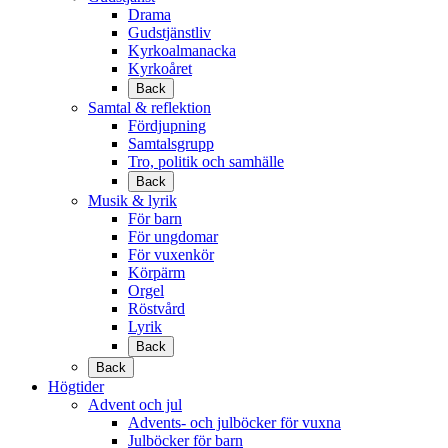
Drama
Gudstjänstliv
Kyrkoalmanacka
Kyrkoåret
Back
Samtal & reflektion
Fördjupning
Samtalsgrupp
Tro, politik och samhälle
Back
Musik & lyrik
För barn
För ungdomar
För vuxenkör
Körpärm
Orgel
Röstvård
Lyrik
Back
Back
Högtider
Advent och jul
Advents- och julböcker för vuxna
Julböcker för barn