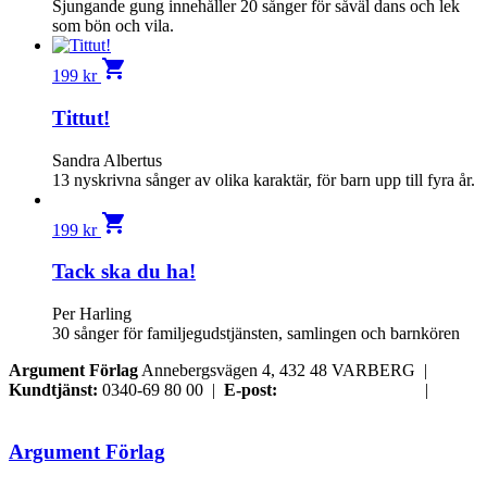
Sjungande gung innehåller 20 sånger för såväl dans och lek
som bön och vila.
shopping_cart
199
kr
Tittut!
Sandra Albertus
13 nyskrivna sånger av olika karaktär, för barn upp till fyra år.
shopping_cart
199
kr
Tack ska du ha!
Per Harling
30 sånger för familjegudstjänsten, samlingen och barnkören
Argument Förlag
Annebergsvägen 4, 432 48 VARBERG |
Kundtjänst:
0340-69 80 00 |
E-post:
order@argument.se
|
Samtyckesval
Argument Förlag