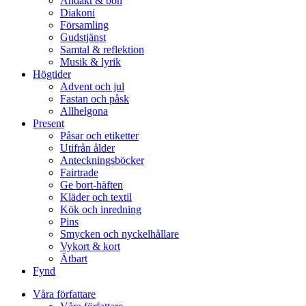
Andakt & bön
Diakoni
Församling
Gudstjänst
Samtal & reflektion
Musik & lyrik
Högtider
Advent och jul
Fastan och påsk
Allhelgona
Present
Påsar och etiketter
Utifrån ålder
Anteckningsböcker
Fairtrade
Ge bort-häften
Kläder och textil
Kök och inredning
Pins
Smycken och nyckelhållare
Vykort & kort
Ätbart
Fynd
Våra författare