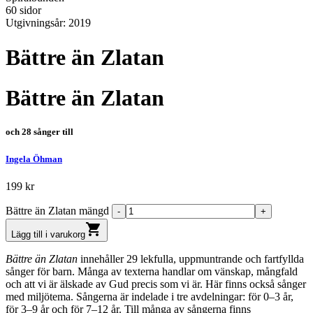
60 sidor
Utgivningsår: 2019
Bättre än Zlatan
Bättre än Zlatan
och 28 sånger till
Ingela Öhman
199
kr
Bättre än Zlatan mängd
shopping_cart
Lägg till i varukorg
Bättre än Zlatan
innehåller 29 lekfulla, uppmuntrande och fartfyllda
sånger för barn. Många av texterna handlar om vänskap, mångfald
och att vi är älskade av Gud precis som vi är. Här finns också sånger
med miljötema. Sångerna är indelade i tre avdelningar: för 0–3 år,
för 3–9 år och för 7–12 år. Till många av sångerna finns