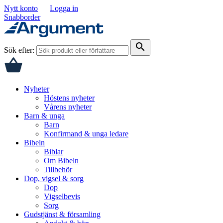
Nytt konto
Logga in
Snabborder
search
Sök efter:
Nyheter
Höstens nyheter
Vårens nyheter
Barn & unga
Barn
Konfirmand & unga ledare
Bibeln
Biblar
Om Bibeln
Tillbehör
Dop, vigsel & sorg
Dop
Vigselbevis
Sorg
Gudstjänst & församling