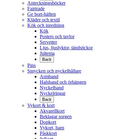
Anteckningsböcker
Fairtrade
Ge bort-häften
Kläder och textil
Kök och inredning
Kök
Posters och tavlor
Servetter
Ljus, ljuslyktor, tändstickor
Jultema
Back
Pins
Smycken och nyckelhållare
Armband
Halsband och örhängen
Nyckelband
Nyckelringar
Back
Vykort & kort
Akvarellkort
Beklagar sorgen
Dopkort
Vykort, barn
Påskkort
Julkort