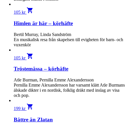
shopping_cart
105
kr
Himlen är här – körhäfte
Bertil Murray, Linda Sandström
En musikalisk resa från skapelsen till evigheten för barn- och
vuxenkör
shopping_cart
105
kr
Tröstemässa – körhäfte
Atle Burman, Pernilla Emme Alexandersson
Pernilla Emme Alexandersson har varsamt klätt Atle Burmans
älskade dikter i en nordisk, folklig dräkt med inslag av visa
och pop.
shopping_cart
199
kr
Bättre än Zlatan