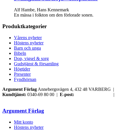
Alf Hambe, Hans Kennemark
En mässa i folkton om den förlorade sonen.
Produktkategorier
Vårens nyheter
Höstens nyheter
Barn och unga
Bibeln
Dop, vigsel & sorg
Gudstjänst & församling
Högtider
Presenter
Fyndhörnan
Argument Förlag
Annebergsvägen 4, 432 48 VARBERG |
Kundtjänst:
0340-69 80 00 |
E-post:
order@argument.se
|
Samtyckesval
Argument Förlag
Mitt konto
Höstens nyheter