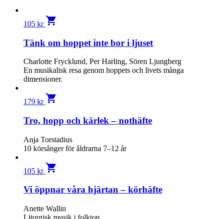
shopping_cart
105
kr
Tänk om hoppet inte bor i ljuset
Charlotte Frycklund, Per Harling, Sören Ljungberg
En musikalisk resa genom hoppets och livets många
dimensioner.
shopping_cart
179
kr
Tro, hopp och kärlek – nothäfte
Anja Torstadius
10 körsånger för åldrarna 7–12 år
shopping_cart
105
kr
Vi öppnar våra hjärtan – körhäfte
Anette Wallin
Liturgisk musik i folkton