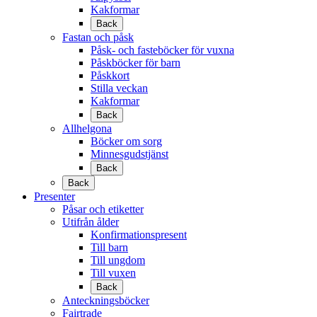
Kakformar
Back
Fastan och påsk
Påsk- och fasteböcker för vuxna
Påskböcker för barn
Påskkort
Stilla veckan
Kakformar
Back
Allhelgona
Böcker om sorg
Minnesgudstjänst
Back
Back
Presenter
Påsar och etiketter
Utifrån ålder
Konfirmationspresent
Till barn
Till ungdom
Till vuxen
Back
Anteckningsböcker
Fairtrade