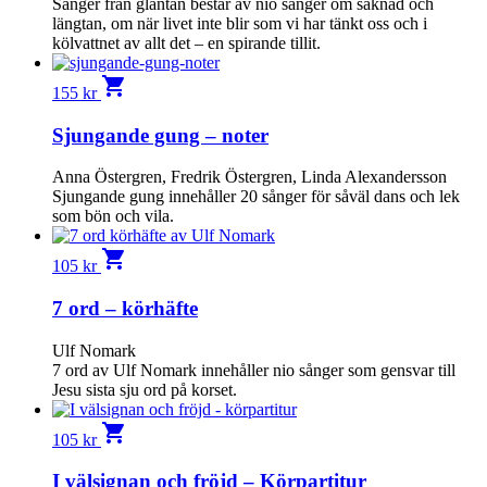
Sånger från gläntan består av nio sånger om saknad och
längtan, om när livet inte blir som vi har tänkt oss och i
kölvattnet av allt det – en spirande tillit.
shopping_cart
155
kr
Sjungande gung – noter
Anna Östergren, Fredrik Östergren, Linda Alexandersson
Sjungande gung innehåller 20 sånger för såväl dans och lek
som bön och vila.
shopping_cart
105
kr
7 ord – körhäfte
Ulf Nomark
7 ord av Ulf Nomark innehåller nio sånger som gensvar till
Jesu sista sju ord på korset.
shopping_cart
105
kr
I välsignan och fröjd – Körpartitur