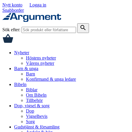
Nytt konto
Logga in
Snabborder
search
Sök efter:
Nyheter
Höstens nyheter
Vårens nyheter
Barn & unga
Barn
Konfirmand & unga ledare
Bibeln
Biblar
Om Bibeln
Tillbehör
Dop, vigsel & sorg
Dop
Vigselbevis
Sorg
Gudstjänst & församling