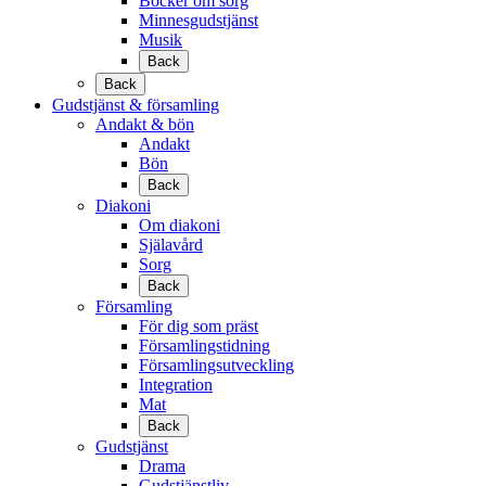
Böcker om sorg
Minnesgudstjänst
Musik
Back
Back
Gudstjänst & församling
Andakt & bön
Andakt
Bön
Back
Diakoni
Om diakoni
Själavård
Sorg
Back
Församling
För dig som präst
Församlingstidning
Församlingsutveckling
Integration
Mat
Back
Gudstjänst
Drama
Gudstjänstliv