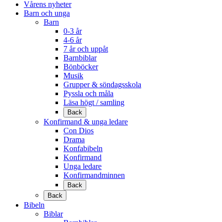
Vårens nyheter
Barn och unga
Barn
0-3 år
4-6 år
7 år och uppåt
Barnbiblar
Bönböcker
Musik
Grupper & söndagsskola
Pyssla och måla
Läsa högt / samling
Back
Konfirmand & unga ledare
Con Dios
Drama
Konfabibeln
Konfirmand
Unga ledare
Konfirmandminnen
Back
Back
Bibeln
Biblar