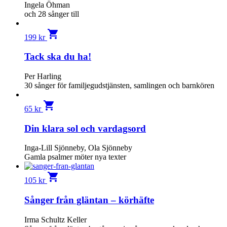
Ingela Öhman
och 28 sånger till
shopping_cart
199
kr
Tack ska du ha!
Per Harling
30 sånger för familjegudstjänsten, samlingen och barnkören
shopping_cart
65
kr
Din klara sol och vardagsord
Inga-Lill Sjönneby, Ola Sjönneby
Gamla psalmer möter nya texter
shopping_cart
105
kr
Sånger från gläntan – körhäfte
Irma Schultz Keller