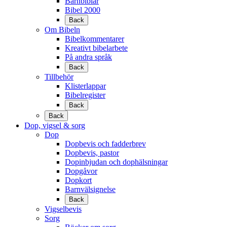
Barnbiblar
Bibel 2000
Back
Om Bibeln
Bibelkommentarer
Kreativt bibelarbete
På andra språk
Back
Tillbehör
Klisterlappar
Bibelregister
Back
Back
Dop, vigsel & sorg
Dop
Dopbevis och fadderbrev
Dopbevis, pastor
Dopinbjudan och dophälsningar
Dopgåvor
Dopkort
Barnvälsignelse
Back
Vigselbevis
Sorg