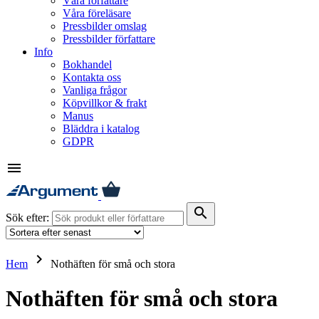
Våra författare
Våra föreläsare
Pressbilder omslag
Pressbilder författare
Info
Bokhandel
Kontakta oss
Vanliga frågor
Köpvillkor & frakt
Manus
Bläddra i katalog
GDPR
menu
search
Sök efter:
keyboard_arrow_right
Hem
Nothäften för små och stora
Nothäften för små och stora