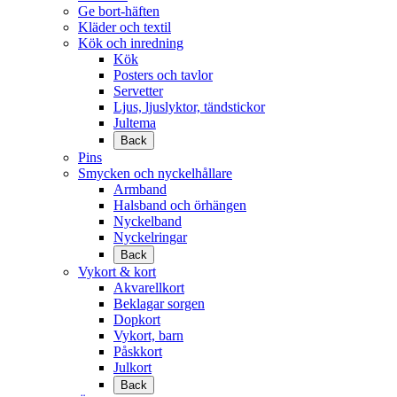
Ge bort-häften
Kläder och textil
Kök och inredning
Kök
Posters och tavlor
Servetter
Ljus, ljuslyktor, tändstickor
Jultema
Back
Pins
Smycken och nyckelhållare
Armband
Halsband och örhängen
Nyckelband
Nyckelringar
Back
Vykort & kort
Akvarellkort
Beklagar sorgen
Dopkort
Vykort, barn
Påskkort
Julkort
Back