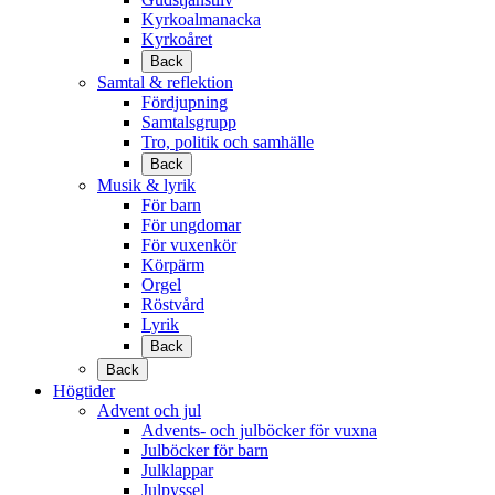
Kyrkoalmanacka
Kyrkoåret
Back
Samtal & reflektion
Fördjupning
Samtalsgrupp
Tro, politik och samhälle
Back
Musik & lyrik
För barn
För ungdomar
För vuxenkör
Körpärm
Orgel
Röstvård
Lyrik
Back
Back
Högtider
Advent och jul
Advents- och julböcker för vuxna
Julböcker för barn
Julklappar
Julpyssel