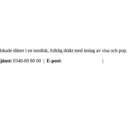
kade dikter i en nordisk, folklig dräkt med inslag av visa och pop.
jänst:
0340-69 80 00 |
E-post:
order@argument.se
|
Samtyckesval