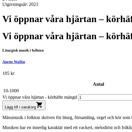
Utgivningsår: 2021
Vi öppnar våra hjärtan – körhä
Vi öppnar våra hjärtan – körhä
Liturgisk musik i folkton
Anette Wallin
105
kr
Antal
10-1000
Vi öppnar våra hjärtan - körhäfte mängd
shopping_cart
Lägg till i varukorg
Mässmusik i folkton skriven för liturg, församling, orgel och kör som 
Musiken har en innerlig karaktär med ett vackert, melodiöst och folklig