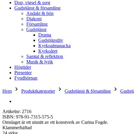
Dop, vigsel & sorg
Gudstjänst & församling
Andakt & bön
Diakoni
Församling
Gudstjänst
Drama
Gudstjänstliv
Kyrkoalmanacka
Kyrkoåret
Samtal & reflektion
Musik & lyrik
Högtider
Presenter
Fyndhörnan
keyboard_arrow_right
keyboard_arrow_right
keyboard_arrow_right
Hem
Produktkategorier
Gudstjänst & församling
Gudstj
Artikelnr: 2716
ISBN: 978-91-7315-575-5
Omslaget är ett utsnitt av ett konstverk av Carina Fogde.
Klammerhäftad
24 sidor