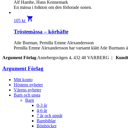
Alf Hambe, Hans Kennemark
En mässa i folkton om den förlorade sonen.
shopping_cart
105
kr
Tröstemässa – körhäfte
Atle Burman, Pernilla Emme Alexandersson
Pernilla Emme Alexandersson har varsamt klätt Atle Burmans äls
Argument Förlag
Annebergsvägen 4, 432 48 VARBERG |
Kundt
Argument Förlag
Mitt konto
Höstens nyheter
Vårens nyheter
Barn och unga
Barn
0-3 år
4-6 år
7 år och uppåt
Barnbiblar
Bönböcker