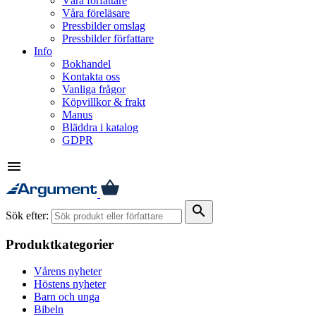
Våra författare
Våra föreläsare
Pressbilder omslag
Pressbilder författare
Info
Bokhandel
Kontakta oss
Vanliga frågor
Köpvillkor & frakt
Manus
Bläddra i katalog
GDPR
menu
search
Sök efter:
Produktkategorier
Vårens nyheter
Höstens nyheter
Barn och unga
Bibeln