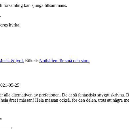
ch församling kan sjunga tillsammans.
.
bergs kyrka.
Musik & lyrik
Etikett:
Nothäften för små och stora
2021-05-25
alla alternativen av prefationen. De är så fantastiskt snyggt skrivna. B
a hela året i mässan! Hela mässan också, för den delen, trots att några me
*