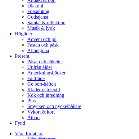
Andakt & bön
Diakoni
Församling
Gudstjänst
Samtal & reflektion
Musik & lyrik
Högtider
Advent och jul
Fastan och påsk
Allhelgona
Present
Påsar och etiketter
Utifrån ålder
Anteckningsböcker
Fairtrade
Ge bort-häften
Kläder och textil
Kök och inredning
Pins
Smycken och nyckelhållare
Vykort & kort
Ätbart
Fynd
Våra författare