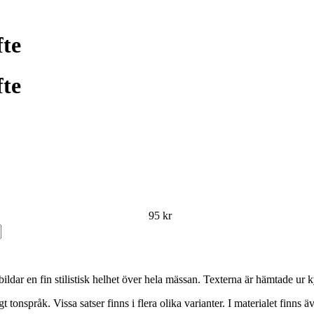
fte
fte
95
kr
bildar en fin stilistisk helhet över hela mässan. Texterna är hämtade u
t tonspråk. Vissa satser finns i flera olika varianter. I materialet finn