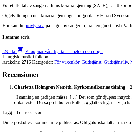
För ett flertal av sångerna finns körarrangemang (SATB), så att kör o
Orgelsättningen och körarrangemangen är gjorda av Harald Svensson
Här kan du
provlyssna
på några av sångerna, från en gudstjänst i Var
I samma serie
shopping_cart
295
kr
Vi öppnar våra hjärtan – melodi och orgel
Liturgisk musik i folkton
Artikelnr:
2716
Kategorier:
För vuxenkör
,
Gudstjänst
,
Gudstjänstliv
,
Recensioner
Charlotta Holmgren Neméth, Kyrkomusikernas tidning
–
»I sanning en gedigen mässa. […] Det som gör djupast intryck är 
olika texter. Dessa prefationer skulle jag glatt och gärna vilja h
Lägg till en recension
Din e-postadress kommer inte publiceras.
Obligatoriska fält är märkta