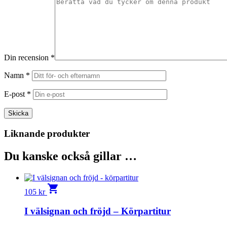
Din recension
*
Namn
*
E-post
*
Liknande produkter
Du kanske också gillar …
shopping_cart
105
kr
I välsignan och fröjd – Körpartitur