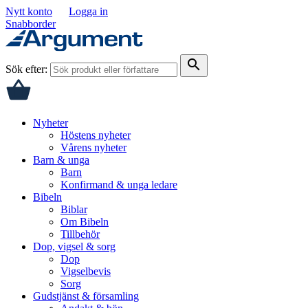
Nytt konto
Logga in
Snabborder
search
Sök efter:
Nyheter
Höstens nyheter
Vårens nyheter
Barn & unga
Barn
Konfirmand & unga ledare
Bibeln
Biblar
Om Bibeln
Tillbehör
Dop, vigsel & sorg
Dop
Vigselbevis
Sorg
Gudstjänst & församling