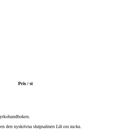
Pris / st
r kyrkohandboken.
s även den nyskrivna slutpsalmen
Låt oss tacka
.