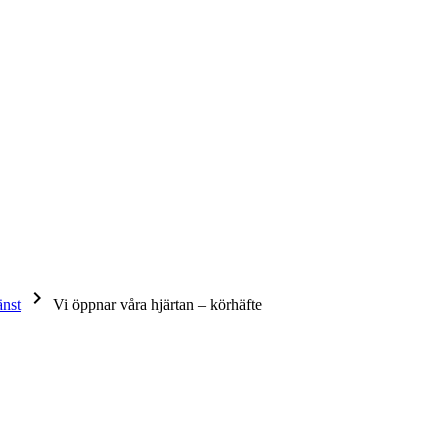
keyboard_arrow_right
änst
Vi öppnar våra hjärtan – körhäfte