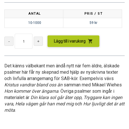
ANTAL
PRIS / ST
10-1000
59
kr
shopping_cart
Lägg till i varukorg
Det känns välbekant men ändå nytt när fem äldre, älskade
psalmer här får ny skepnad med hjälp av nyskrivna texter
och livfulla arrangemang för SAB-kör. Exempelvis vävs
Kristus vandrar bland oss än
samman med Mikael Wiehes
Hon kommer över ängarna
. Övriga psalmer som ingår i
materialet är
Din klara sol går åter opp
,
Tryggare kan ingen
vara
,
Hela vägen går han med mig
och
Hur ljuvligt det är att
möta
.