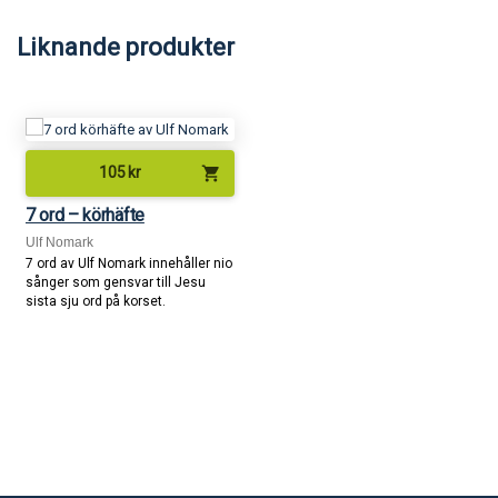
Liknande produkter
shopping_cart
105
kr
7 ord – körhäfte
Ulf Nomark
7 ord av Ulf Nomark innehåller nio
sånger som gensvar till Jesu
sista sju ord på korset.