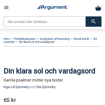
menu
search
Hem
Produktkategorier
Gudstjänst & församling
Musik & lyrik
För
keyboard_arrow_right
keyboard_arrow_right
keyboard_arrow_right
keyboard_arrow_right
vuxenkör
Din klara sol och vardagsord
keyboard_arrow_right
Din klara sol och vardagsord
Gamla psalmer möter nya texter
Inga-Lill Sjönneby
och
Ola Sjönneby
65
kr