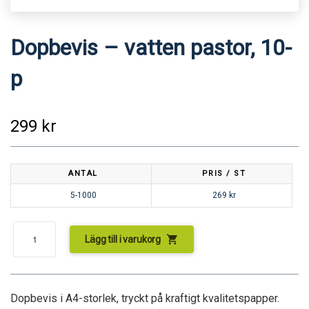
Dopbevis – vatten pastor, 10-
p
299
kr
ANTAL
PRIS / ST
5-1000
269
kr
shopping_cart
Lägg till i varukorg
Dopbevis i A4-storlek, tryckt på kraftigt kvalitetspapper.