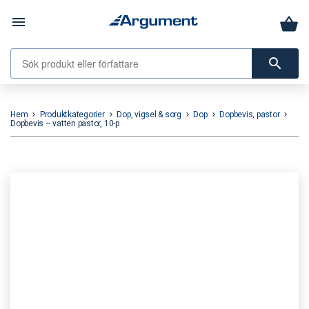
menu
search
Hem
Produktkategorier
Dop, vigsel & sorg
Dop
Dopbevis, pastor
keyboard_arrow_right
keyboard_arrow_right
keyboard_arrow_right
keyboard_arrow_right
keyboard_arrow_right
Dopbevis – vatten pastor, 10-p