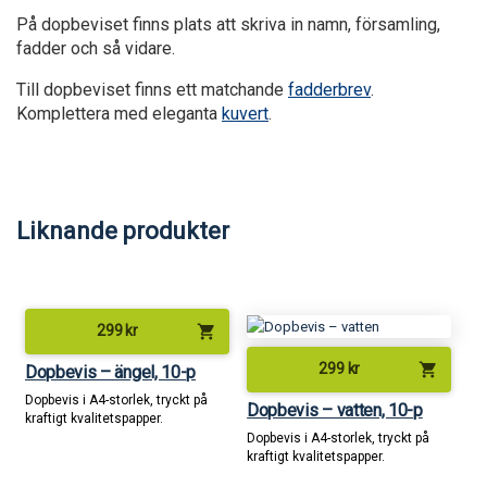
På dopbeviset finns plats att skriva in namn, församling,
fadder och så vidare.
Till dopbeviset finns ett matchande
fadderbrev
.
Komplettera med eleganta
kuvert
.
Liknande produkter
shopping_cart
299
kr
shopping_cart
299
kr
Dopbevis – ängel, 10-p
Dopbevis i A4-storlek, tryckt på
Dopbevis – vatten, 10-p
kraftigt kvalitetspapper.
Dopbevis i A4-storlek, tryckt på
kraftigt kvalitetspapper.