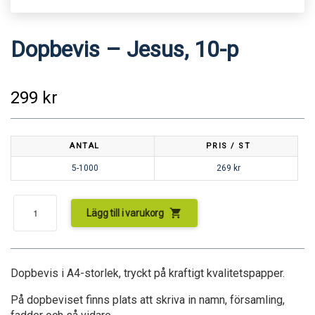
Dopbevis – Jesus, 10-p
299
kr
ANTAL
PRIS / ST
5-1000
269
kr
shopping_cart
Lägg till i varukorg
Dopbevis i A4-storlek, tryckt på kraftigt kvalitetspapper.
På dopbeviset finns plats att skriva in namn, församling,