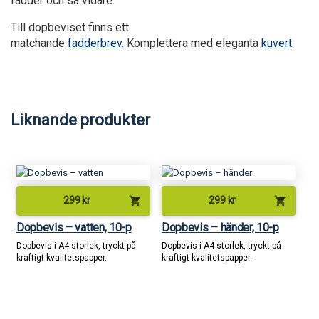
fadder och så vidare.
Till dopbeviset finns ett
matchande
fadderbrev
. Komplettera med eleganta
kuvert
.
Liknande produkter
shopping_cart
shopping_cart
299
kr
299
kr
Dopbevis – vatten, 10-p
Dopbevis – händer, 10-p
Dopbevis i A4-storlek, tryckt på
Dopbevis i A4-storlek, tryckt på
kraftigt kvalitetspapper.
kraftigt kvalitetspapper.