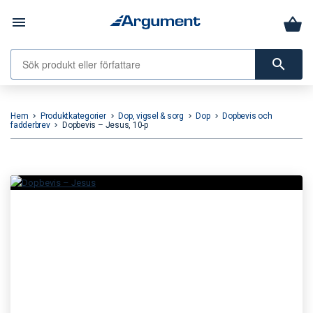
menu
search
Hem
Produktkategorier
Dop, vigsel & sorg
Dop
Dopbevis och
keyboard_arrow_right
keyboard_arrow_right
keyboard_arrow_right
keyboard_arrow_right
fadderbrev
Dopbevis – Jesus, 10-p
keyboard_arrow_right