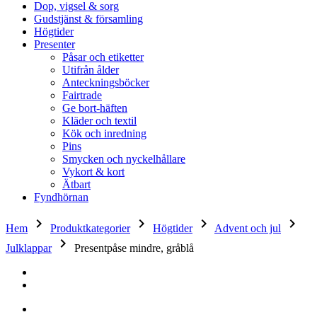
Dop, vigsel & sorg
Gudstjänst & församling
Högtider
Presenter
Påsar och etiketter
Utifrån ålder
Anteckningsböcker
Fairtrade
Ge bort-häften
Kläder och textil
Kök och inredning
Pins
Smycken och nyckelhållare
Vykort & kort
Ätbart
Fyndhörnan
keyboard_arrow_right
keyboard_arrow_right
keyboard_arrow_right
keyboard_arrow_right
Hem
Produktkategorier
Högtider
Advent och jul
keyboard_arrow_right
Julklappar
Presentpåse mindre, gråblå