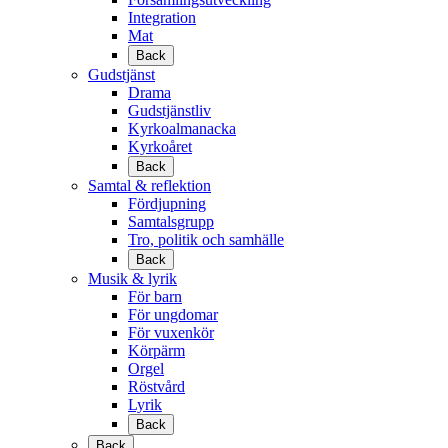
Integration
Mat
Back
Gudstjänst
Drama
Gudstjänstliv
Kyrkoalmanacka
Kyrkoåret
Back
Samtal & reflektion
Fördjupning
Samtalsgrupp
Tro, politik och samhälle
Back
Musik & lyrik
För barn
För ungdomar
För vuxenkör
Körpärm
Orgel
Röstvård
Lyrik
Back
Back