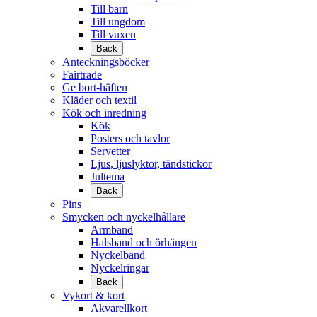
Till barn
Till ungdom
Till vuxen
Back
Anteckningsböcker
Fairtrade
Ge bort-häften
Kläder och textil
Kök och inredning
Kök
Posters och tavlor
Servetter
Ljus, ljuslyktor, tändstickor
Jultema
Back
Pins
Smycken och nyckelhållare
Armband
Halsband och örhängen
Nyckelband
Nyckelringar
Back
Vykort & kort
Akvarellkort