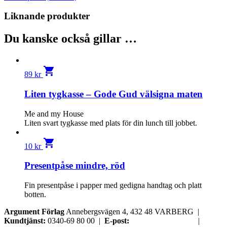
Liknande produkter
Du kanske också gillar …
shopping_cart
89
kr
Liten tygkasse – Gode Gud välsigna maten
Me and my House
Liten svart tygkasse med plats för din lunch till jobbet.
shopping_cart
10
kr
Presentpåse mindre, röd
Fin presentpåse i papper med gedigna handtag och platt
botten.
Argument Förlag
Annebergsvägen 4, 432 48 VARBERG |
Kundtjänst:
0340-69 80 00 |
E-post:
order@argument.se
|