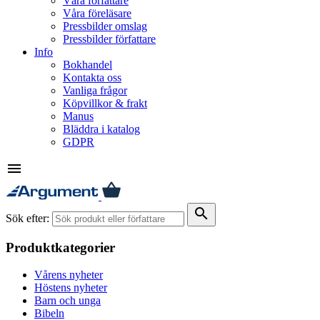
Våra författare
Våra föreläsare
Pressbilder omslag
Pressbilder författare
Info
Bokhandel
Kontakta oss
Vanliga frågor
Köpvillkor & frakt
Manus
Bläddra i katalog
GDPR
menu
search
Sök efter:
Produktkategorier
Vårens nyheter
Höstens nyheter
Barn och unga
Bibeln