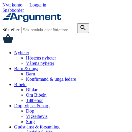
Nytt konto
Logga in
Snabborder
search
Sök efter:
Nyheter
Höstens nyheter
Vårens nyheter
Barn & unga
Barn
Konfirmand & unga ledare
Bibeln
Biblar
Om Bibeln
Tillbehör
Dop, vigsel & sorg
Dop
Vigselbevis
Sorg
Gudstjänst & församling