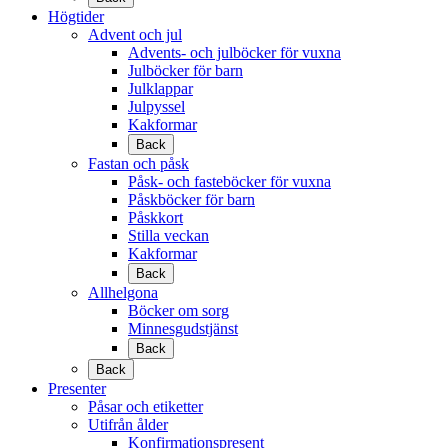
Högtider
Advent och jul
Advents- och julböcker för vuxna
Julböcker för barn
Julklappar
Julpyssel
Kakformar
Back
Fastan och påsk
Påsk- och fasteböcker för vuxna
Påskböcker för barn
Påskkort
Stilla veckan
Kakformar
Back
Allhelgona
Böcker om sorg
Minnesgudstjänst
Back
Back
Presenter
Påsar och etiketter
Utifrån ålder
Konfirmationspresent