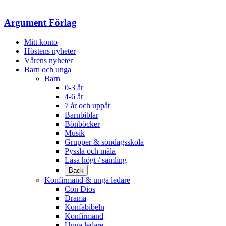
Samtyckesval
Argument Förlag
Mitt konto
Höstens nyheter
Vårens nyheter
Barn och unga
Barn
0-3 år
4-6 år
7 år och uppåt
Barnbiblar
Bönböcker
Musik
Grupper & söndagsskola
Pyssla och måla
Läsa högt / samling
Back
Konfirmand & unga ledare
Con Dios
Drama
Konfabibeln
Konfirmand
Unga ledare