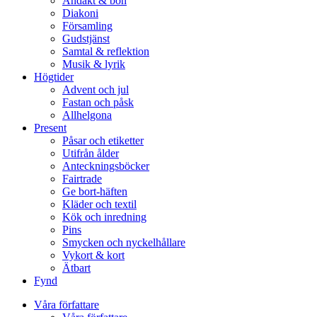
Andakt & bön
Diakoni
Församling
Gudstjänst
Samtal & reflektion
Musik & lyrik
Högtider
Advent och jul
Fastan och påsk
Allhelgona
Present
Påsar och etiketter
Utifrån ålder
Anteckningsböcker
Fairtrade
Ge bort-häften
Kläder och textil
Kök och inredning
Pins
Smycken och nyckelhållare
Vykort & kort
Ätbart
Fynd
Våra författare