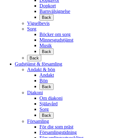
Dopgåvor
Dopkort
Barnvälsignelse
Back
Vigselbevis
Sorg
Böcker om sorg
Minnesgudstjänst
Musik
Back
Back
Gudstjänst & församling
Andakt & bön
Andakt
Bön
Back
Diakoni
Om diakoni
Själavård
Sorg
Back
Församling
För dig som präst
Församlingstidning
Församlingsutveckling