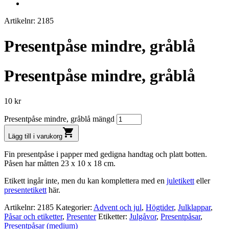
Artikelnr: 2185
Presentpåse mindre, gråblå
Presentpåse mindre, gråblå
10
kr
Presentpåse mindre, gråblå mängd
shopping_cart
Lägg till i varukorg
Fin presentpåse i papper med gedigna handtag och platt botten.
Påsen har måtten 23 x 10 x 18 cm.
Etikett ingår inte, men du kan komplettera med en
juletikett
eller
presentetikett
här.
Artikelnr:
2185
Kategorier:
Advent och jul
,
Högtider
,
Julklappar
,
Påsar och etiketter
,
Presenter
Etiketter:
Julgåvor
,
Presentpåsar
,
Presentpåsar (medium)