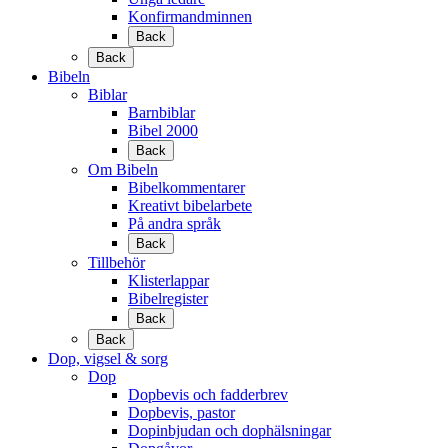
Konfirmandminnen
Back
Back
Bibeln
Biblar
Barnbiblar
Bibel 2000
Back
Om Bibeln
Bibelkommentarer
Kreativt bibelarbete
På andra språk
Back
Tillbehör
Klisterlappar
Bibelregister
Back
Back
Dop, vigsel & sorg
Dop
Dopbevis och fadderbrev
Dopbevis, pastor
Dopinbjudan och dophälsningar