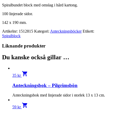
Spiralbundet block med omslag i hård kartong.
100 linjerade sidor.
142 x 190 mm.
Artikelnr:
1512815
Kategori:
Anteckningsböcker
Etikett:
Spiralblock
Liknande produkter
Du kanske också gillar …
shopping_cart
35
kr
Anteckningsbok – Pilgrimsbön
Anteckningsbok med linjerade sidor i storlek 13 x 13 cm.
shopping_cart
59
kr