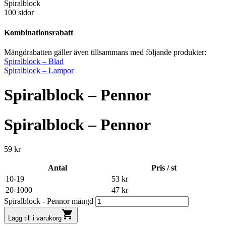
Spiralblock
100 sidor
Kombinationsrabatt
Mängdrabatten gäller även tillsammans med följande produkter:
Spiralblock – Blad
Spiralblock – Lampor
Spiralblock – Pennor
Spiralblock – Pennor
59
kr
Antal
Pris / st
10-19
53
kr
20-1000
47
kr
Spiralblock - Pennor mängd
shopping_cart
Lägg till i varukorg