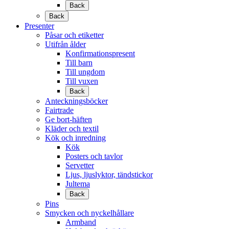
Back
Back
Presenter
Påsar och etiketter
Utifrån ålder
Konfirmationspresent
Till barn
Till ungdom
Till vuxen
Back
Anteckningsböcker
Fairtrade
Ge bort-häften
Kläder och textil
Kök och inredning
Kök
Posters och tavlor
Servetter
Ljus, ljuslyktor, tändstickor
Jultema
Back
Pins
Smycken och nyckelhållare
Armband