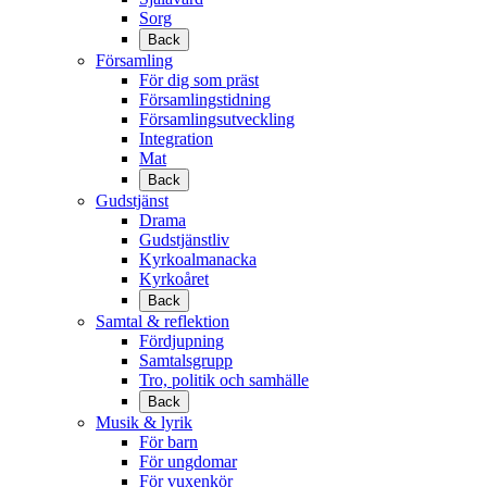
Sorg
Back
Församling
För dig som präst
Församlingstidning
Församlingsutveckling
Integration
Mat
Back
Gudstjänst
Drama
Gudstjänstliv
Kyrkoalmanacka
Kyrkoåret
Back
Samtal & reflektion
Fördjupning
Samtalsgrupp
Tro, politik och samhälle
Back
Musik & lyrik
För barn
För ungdomar
För vuxenkör