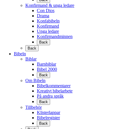
Konfirmand & unga ledare
Con Dios
Drama
Konfabibeln
Konfirmand
Unga ledare
Konfirmandminnen
Back
Back
Bibeln
Biblar
Barnbiblar
Bibel 2000
Back
Om Bibeln
Bibelkommentarer
Kreativt bibelarbete
På andra språk
Back
Tillbehör
Klisterlappar
Bibelregister
Back