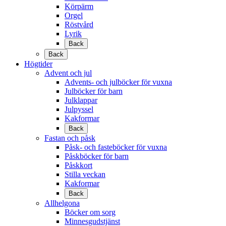
Körpärm
Orgel
Röstvård
Lyrik
Back
Back
Högtider
Advent och jul
Advents- och julböcker för vuxna
Julböcker för barn
Julklappar
Julpyssel
Kakformar
Back
Fastan och påsk
Påsk- och fasteböcker för vuxna
Påskböcker för barn
Påskkort
Stilla veckan
Kakformar
Back
Allhelgona
Böcker om sorg
Minnesgudstjänst