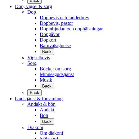
Back
Dop, vigsel & sorg
Dop
Dopbevis och fadderbrev
Dopbevis, pastor
Dopinbjudan och dophälsningar
Dopgåvor
Dopkort
Barnvälsignelse
Back
Vigselbevis
Sorg
Böcker om sorg
Minnesgudstjänst
Musik
Back
Back
Gudstjänst & församling
Andakt & bön
Andakt
Bön
Back
Diakoni
Om diakoni
Själavård