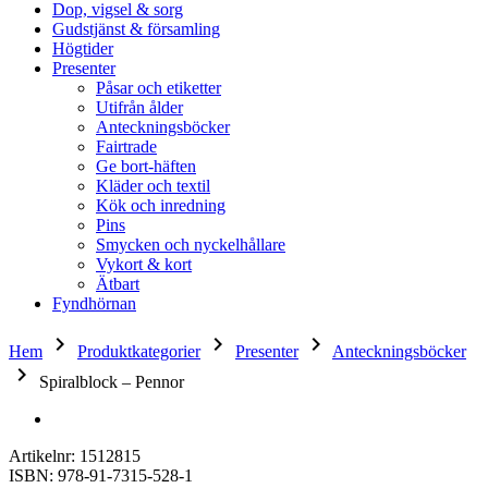
Dop, vigsel & sorg
Gudstjänst & församling
Högtider
Presenter
Påsar och etiketter
Utifrån ålder
Anteckningsböcker
Fairtrade
Ge bort-häften
Kläder och textil
Kök och inredning
Pins
Smycken och nyckelhållare
Vykort & kort
Ätbart
Fyndhörnan
keyboard_arrow_right
keyboard_arrow_right
keyboard_arrow_right
Hem
Produktkategorier
Presenter
Anteckningsböcker
keyboard_arrow_right
Spiralblock – Pennor
Artikelnr: 1512815
ISBN: 978-91-7315-528-1