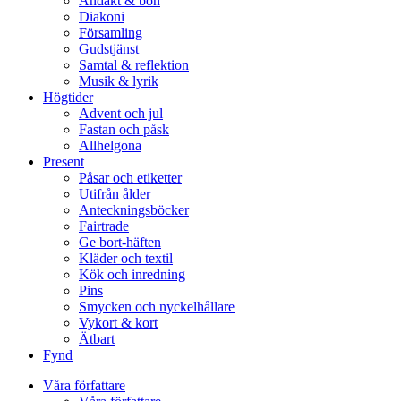
Andakt & bön
Diakoni
Församling
Gudstjänst
Samtal & reflektion
Musik & lyrik
Högtider
Advent och jul
Fastan och påsk
Allhelgona
Present
Påsar och etiketter
Utifrån ålder
Anteckningsböcker
Fairtrade
Ge bort-häften
Kläder och textil
Kök och inredning
Pins
Smycken och nyckelhållare
Vykort & kort
Ätbart
Fynd
Våra författare