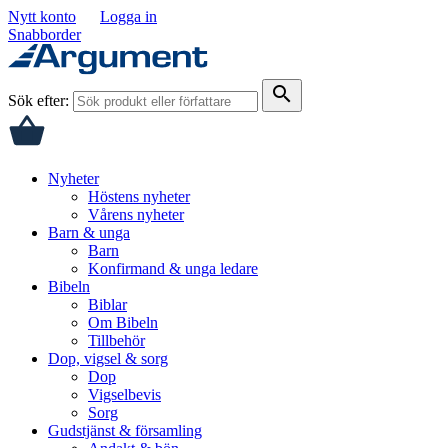
Nytt konto
Logga in
Snabborder
search
Sök efter:
Nyheter
Höstens nyheter
Vårens nyheter
Barn & unga
Barn
Konfirmand & unga ledare
Bibeln
Biblar
Om Bibeln
Tillbehör
Dop, vigsel & sorg
Dop
Vigselbevis
Sorg
Gudstjänst & församling