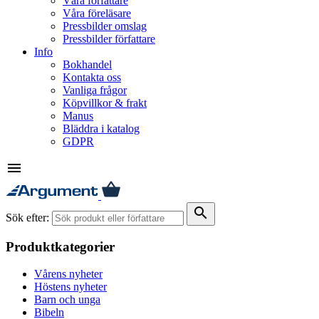
Våra författare
Våra föreläsare
Pressbilder omslag
Pressbilder författare
Info
Bokhandel
Kontakta oss
Vanliga frågor
Köpvillkor & frakt
Manus
Bläddra i katalog
GDPR
menu
search
Sök efter:
Produktkategorier
Vårens nyheter
Höstens nyheter
Barn och unga
Bibeln