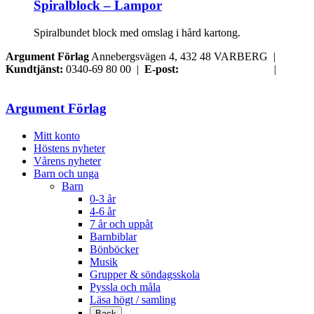
Spiralblock – Lampor
Spiralbundet block med omslag i hård kartong.
Argument Förlag
Annebergsvägen 4, 432 48 VARBERG |
Kundtjänst:
0340-69 80 00 |
E-post:
order@argument.se
|
Samtyckesval
Argument Förlag
Mitt konto
Höstens nyheter
Vårens nyheter
Barn och unga
Barn
0-3 år
4-6 år
7 år och uppåt
Barnbiblar
Bönböcker
Musik
Grupper & söndagsskola
Pyssla och måla
Läsa högt / samling
Back