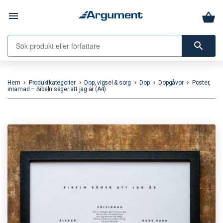
menu
search
Hem
Produktkategorier
Dop, vigsel & sorg
Dop
Dopgåvor
Poster,
keyboard_arrow_right
keyboard_arrow_right
keyboard_arrow_right
keyboard_arrow_right
keyboard_arrow_right
inramad – Bibeln säger att jag är (A4)