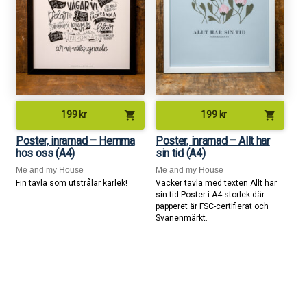
shopping_cart
shopping_cart
199
kr
199
kr
Poster, inramad – Hemma
Poster, inramad – Allt har
hos oss (A4)
sin tid (A4)
Me and my House
Me and my House
Fin tavla som utstrålar kärlek!
Vacker tavla med texten Allt har
sin tid Poster i A4-storlek där
papperet är FSC-certifierat och
Svanenmärkt.