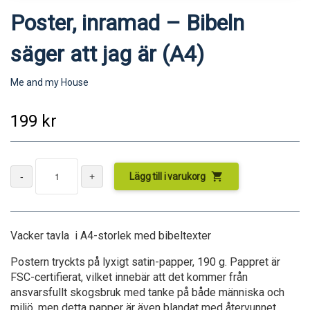
Poster, inramad – Bibeln
säger att jag är (A4)
Me and my House
199
kr
shopping_cart
Lägg till i varukorg
Vacker tavla i A4-storlek med bibeltexter
Postern tryckts på lyxigt satin-papper, 190 g. Pappret är
FSC-certifierat, vilket innebär att det kommer från
ansvarsfullt skogsbruk med tanke på både människa och
miljö, men detta papper är även blandat med återvunnet